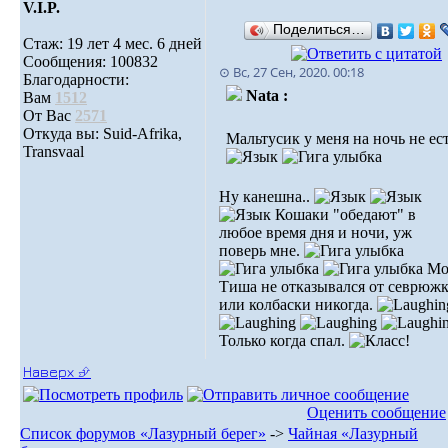
V.I.P.
Поделиться…
Стаж: 19 лет 4 мес. 6 дней
Сообщения: 100832
⊙ Вс, 27 Сен, 2020. 00:18
Благодарности:
Nata :
Вам
1512
От Вас
2571
Откуда вы: Suid-Afrika,
Мальтусик у меня на ночь не ест
Transvaal
Ну канешна..
Кошаки "обедают" в
любое время дня и ночи, уж
поверь мне.
Мо
Тиша не отказывался от севрюж
или колбаски никогда.
Только когда спал.
Наверх ⮵
Оценить сообщение
Список форумов «Лазурный берег»
->
Чайная «Лазурный