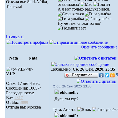
Откуда вы: Suid-Afrika,
отвалилась?
Transvaal
А я вот только раздухарился.
Ну чё там, споки тогда?
Наверх ⮵
Оценить сообщение
Nata
Nata
Добавлено:
Сб, 26 Сен, 2020. 23:35
V.I.Р
Поделиться…
Стаж: 17 лет 4 мес.
⊙ Сб, 26 Сен, 2020. 23:35
Сообщения: 106574
oblomoff :
Благодарности:
Вам
2817
Дусь, ты где?
От Вас
3800
Откуда вы: Москва
Тута, Анюта.
oblomoff :