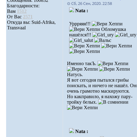
Сообщения: 100832
⊙ Сб, 26 Сен, 2020. 22:58
Благодарности:
Nata :
Вам
1512
От Вас
2571
Откуда вы: Suid-Afrika,
Уррряяя!!!
Transvaal
Обломушка
нашёлся!!!
Именно такЪ.
Натусь.
Я вот сегодня пытался грибы
поискать, и ничего не нашёл. Он
очень грамотно маскируются.
Но какправило, я нахожу пару-
тройку белых.
Nata :