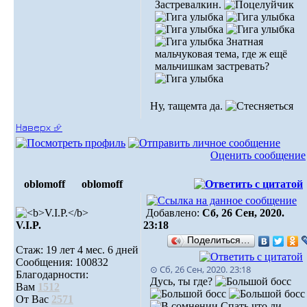
Застревалкин.
Знатная
мальчуковая тема, где ж ещё
мальчишкам застревать?
Ну, тащемта да.
Наверх ⮵
Оценить сообщение
oblomoff
oblomoff
Добавлено:
Сб, 26 Сен, 2020.
V.I.P.
23:18
Поделиться…
Стаж: 19 лет 4 мес. 6 дней
Сообщения: 100832
⊙ Сб, 26 Сен, 2020. 23:18
Благодарности:
Дусь, ты где?
Вам
1512
От Вас
2571
Спать что ли