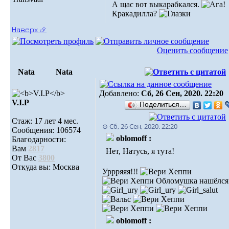
А щас вот выкарабкался.
Кракадилла?
Наверх ⮵
Оценить сообщение
Nata
Nata
Добавлено:
Сб, 26 Сен, 2020. 22:20
V.I.Р
Поделиться…
Стаж: 17 лет 4 мес.
⊙ Сб, 26 Сен, 2020. 22:20
Сообщения: 106574
oblomoff :
Благодарности:
Вам
2817
Нет, Натусь, я тута!
От Вас
3800
Откуда вы: Москва
Уррряяя!!!
Обломушка нашёлся!
oblomoff :