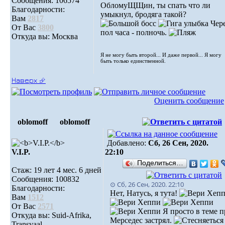
Сообщения: 106574
ОбломуЩЩин, ты спать что ли
Благодарности:
умыкнул, бродяга такой?
Вам
2817
Чер
От Вас
3800
пол часа - полночь.
Откуда вы: Москва
Я не могу быть второй... И даже первой... Я могу
быть только единственной.
Наверх ⮵
Оценить сообщение
oblomoff
oblomoff
Добавлено:
Сб, 26 Сен, 2020.
V.I.P.
22:10
Поделиться…
Стаж: 19 лет 4 мес. 6 дней
Сообщения: 100832
⊙ Сб, 26 Сен, 2020. 22:10
Благодарности:
Нет, Натусь, я тута!
Вам
1512
От Вас
2571
Я просто в теме п
Откуда вы: Suid-Afrika,
Мерседес застрял.
Transvaal