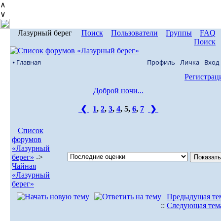
∧
∨
Лазурный берег
Поиск
Пользователи
Группы
FAQ
Поиск
⦁ Главная
Профиль
Личка
Вход
Регистрац
Доброй ночи...
❮
1
,
2
,
3
,
4
,
5
,
6
,
7
❯
Список
форумов
«Лазурный
берег»
->
Чайная
«Лазурный
берег»
Предыдущая те
::
Следующая тем