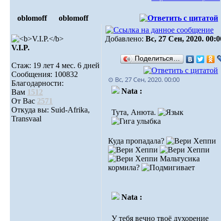
oblomoff
oblomoff
Добавлено:
Вс, 27 Сен, 2020. 00:0
V.I.P.
Поделиться…
Стаж: 19 лет 4 мес. 6 дней
Сообщения: 100832
⊙ Вс, 27 Сен, 2020. 00:00
Благодарности:
Nata :
Вам
1512
От Вас
2571
Откуда вы: Suid-Afrika,
Тута, Анюта.
Transvaal
Куда пропадала?
Мальтусика
кормила?
Nata :
У тебя вечно твоё духорение