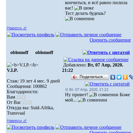
кончиться, и всё равно пилила
вас!
Тест делать будешь?
Наверх ⮵
Оценить сообщение
oblomoff
oblomoff
Добавлено:
Вт, 07 Апр, 2020.
V.I.P.
21:22
Поделиться…
Стаж: 19 лет 4 мес. 9 дней
Сообщения: 100862
⊙ Вт, 07 Апр, 2020. 21:22
Благодарности:
Ну привет!
Боже
Вам
1512
мой...
От Вас
2572
Откуда вы: Suid-Afrika,
Transvaal
Наверх ⮵
Оценить сообщение