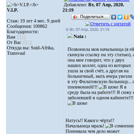
Добавлено:
Вт, 07 Апр, 2020.
V.I.P.
21:19
Поделиться…
Стаж: 19 лет 4 мес. 9 дней
Сообщения: 100862
⊙ Вт, 07 Апр, 2020. 21:19
Благодарности:
Nata :
Вам
1512
От Вас
2572
Откуда вы: Suid-Afrika,
Позвонила моя начальница (я е
Transvaal
скинула ссылку на эту статью), 
она мне говорит, что у двух
наших коллег, одна из которых
ушла за свой счёт, а другая на
больничный, мать вчера увезли
в эту Филатовскую больницу... 
пневмонией!!!
Я в
среду была на работе!!! Я сижу 
заболевшей в одном кабинете!!!
Натусь!! Какого чёрта!?
Начальница мразь!
Понимала чем дело может