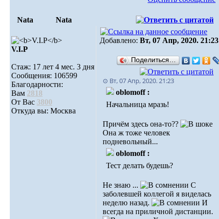
Nata
Nata
Добавлено:
Вт, 07 Апр, 2020. 21:23
V.I.Р
Поделиться…
Стаж: 17 лет 4 мес. 3 дня
Сообщения: 106599
⊙ Вт, 07 Апр, 2020. 21:23
Благодарности:
oblomoff :
Вам
2818
От Вас
3800
Начальница мразь!
Откуда вы: Москва
Причём здесь она-то??
Она ж тоже человек
подневольный...
oblomoff :
Тест делать будешь?
Не знаю ...
С
заболевшей коллегой я виделась
неделю назад.
И
всегда на приличной дистанции.