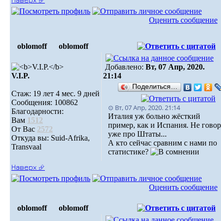
Оценить сообщение
oblomoff
oblomoff
Добавлено:
Вт, 07 Апр, 2020.
V.I.P.
21:14
Поделиться…
Стаж: 19 лет 4 мес. 9 дней
Сообщения: 100862
⊙ Вт, 07 Апр, 2020. 21:14
Благодарности:
Италия уж больно жёсткий
Вам
1512
пример, как и Испания. Не говор
От Вас
2572
уже про Штаты...
Откуда вы: Suid-Afrika,
А кто сейчас сравним с нами по
Transvaal
статистике?
Наверх ⮵
Оценить сообщение
oblomoff
oblomoff