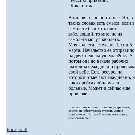
Россию привезли.
Как-то так...
Во-первых, не почти все. Но, в
твоих словах есть смысл, если в
самолёте был хоть один
заболевший, то многие из
самолёта могут заболеть.
Моя коллега летела из Чехии 5
марта. Начальство её отправило
на двух недельную удалёнку. А
потом она до начала рабочих
выходных ежедневно проверял
свой рейс. Есть ресурс, на
котором отмечают ежедневно, н
каких рейсах обнаружены
больные. Может и сейчас ещё
проверяет.
Если кого-то во мне что-то не устраивает,
совсем не обязательно ставить меня в
известность. Попытайтесь пережить шок
самостоятельно.
Наверх ⮵