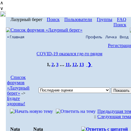
∧
∨
Лазурный берег
Поиск
Пользователи
Группы
FAQ
Поиск
⦁ Главная
Профиль
Личка
Вход
Регистраци
COVID-19 оказался где-то рядом
1
,
2
,
3
…
11
,
12
,
13
❯
Список
форумов
«Лазурный
берег»
->
Будьте
здоровы!
Предыдущая тем
::
Следующая тема
Nata
Nata