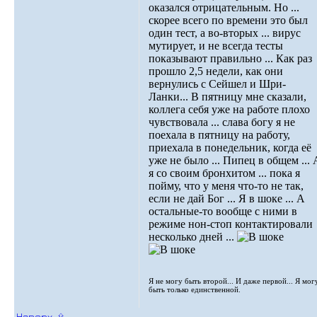
оказался отрицательным. Но ...
скорее всего по времени это был
один тест, а во-вторых ... вирус
мутирует, и не всегда тесты
показывают правильно ... Как раз
прошло 2,5 недели, как они
вернулись с Сейшел и Шри-
Ланки... В пятницу мне сказали,
коллега себя уже на работе плохо
чувствовала ... слава богу я не
поехала в пятницу на работу,
приехала в понедельник, когда её
уже не было ... Пипец в общем ... 
я со своим бронхитом ... пока я
пойму, что у меня что-то не так,
если не дай Бог ... Я в шоке ... А
остальные-то вообще с ними в
режиме нон-стоп контактировали
несколько дней ...
Я не могу быть второй... И даже первой... Я мог
быть только единственной.
Наверх ⮵