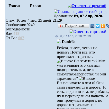
Exocat
Exocat
Добавлено:
Вт, 07 Апр, 2020.
Стаж: 16 лет 4 мес. 25 дней
21:29
Сообщения: 9240
Поделиться…
Благодарности:
Вам
418
⊙ Вт, 07 Апр, 2020. 21:29
От Вас
607
Daniella :
Ребята, знаете, чего я не
пойму? Почти все, кто
приезжает - заразные.
Вы заметили? Мне
уже начинает это казаться
подозрительным, не в
самолетах-аэропортах ли они
заражаются?
Вы понимаете о чем я? Они
сами заражаются в дороге. То
есть, сиди они там, не рыбаясь,
ну и пересидели бы напасть. А
они тронулись в дорогу, по
дороге и заразились и в