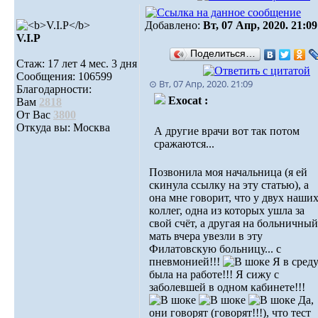
Добавлено:
Вт, 07 Апр, 2020. 21:09
V.I.Р
Поделиться…
Стаж: 17 лет 4 мес. 3 дня
Сообщения: 106599
⊙ Вт, 07 Апр, 2020. 21:09
Благодарности:
Exocat :
Вам
2818
От Вас
3800
Откуда вы: Москва
А другие врачи вот так потом
сражаются...
Позвонила моя начальница (я ей
скинула ссылку на эту статью), а
она мне говорит, что у двух наши
коллег, одна из которых ушла за
свой счёт, а другая на больничный
мать вчера увезли в эту
Филатовскую больницу... с
пневмонией!!!
Я в сред
была на работе!!! Я сижу с
заболевшей в одном кабинете!!!
Да,
они говорят (говорят!!!), что тест