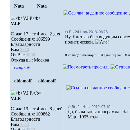
Nata
Nata
V.I.Р
⊙ Вс, 24 Ноя, 2019. 06:28
Стаж: 17 лет 4 мес. 2 дня
Ну, Листьев был ведущим совсем
Сообщения: 106599
политической.
Благодарности:
Вам
2818
От Вас
3800
Я не могу быть второй... И даже первой... Я 
Откуда вы: Москва
Наверх ⮵
oblomoff
oblomoff
V.I.P.
⊙ Вс, 24 Ноя, 2019. 07:10
Стаж: 19 лет 4 мес. 8 дней
Да, была такая программа "Час
Сообщения: 100862
Март 1995 года.
Благодарности:
Вам
1512
От Вас
2572