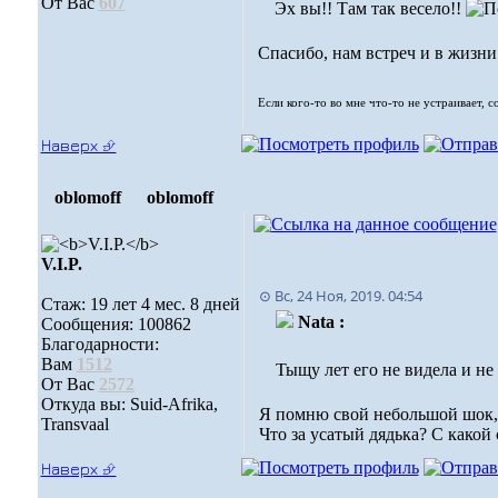
От Вас
607
Эх вы!! Там так весело!!
Спасибо, нам встреч и в жизни
Если кого-то во мне что-то не устраивает, 
Наверх ⮵
oblomoff
oblomoff
V.I.P.
⊙ Вс, 24 Ноя, 2019. 04:54
Стаж: 19 лет 4 мес. 8 дней
Nata :
Сообщения: 100862
Благодарности:
Вам
1512
Тыщу лет его не видела и н
От Вас
2572
Откуда вы: Suid-Afrika,
Я помню свой небольшой шок, к
Transvaal
Что за усатый дядька? С какой
Наверх ⮵