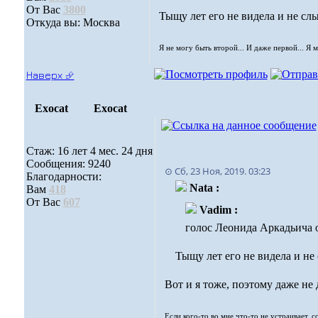
От Вас
3800
Тыщу лет его не видела и не сл
Откуда вы: Москва
Я не могу быть второй... И даже первой... Я 
Наверх ⮵
Exocat
Exocat
Стаж: 16 лет 4 мес. 24 дня
Сообщения: 9240
⊙ Сб, 23 Ноя, 2019. 03:23
Благодарности:
Nata :
Вам
418
От Вас
607
Vadim :
голос Леонида Аркадьича
Тыщу лет его не видела и не
Вот и я тоже, поэтому даже не 
Если кого-то во мне что-то не устраивает, 