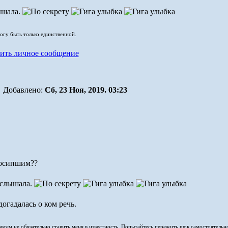
ышала.
могу быть только единственной.
Добавлено:
Сб, 23 Ноя, 2019. 03:23
 осипшим??
 слышала.
догадалась о ком речь.
совсем не обязательно ставить меня в известность. Попытайтесь пережить шок самостоятельн