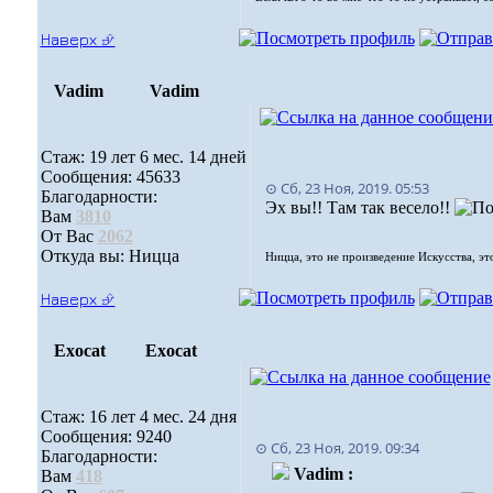
Наверх ⮵
Vadim
Vadim
Стаж: 19 лет 6 мес. 14 дней
Сообщения: 45633
⊙ Сб, 23 Ноя, 2019. 05:53
Благодарности:
Эх вы!! Там так весело!!
Вам
3810
От Вас
2062
Откуда вы: Ницца
Ницца, это не произведение Искусства, эт
Наверх ⮵
Exocat
Exocat
Стаж: 16 лет 4 мес. 24 дня
Сообщения: 9240
⊙ Сб, 23 Ноя, 2019. 09:34
Благодарности:
Vadim :
Вам
418