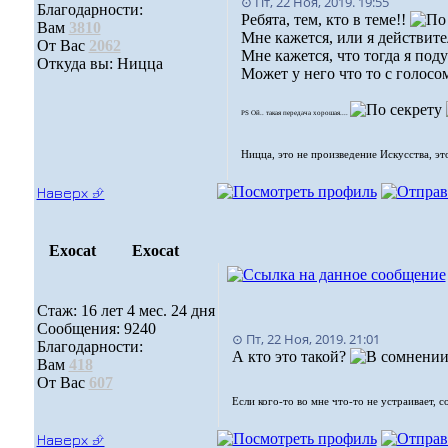
⊙ Пт, 22 Ноя, 2019. 19:55
Благодарности:
Ребята, тем, кто в теме!!
Вам
3810
Мне кажется, или я действит
От Вас
2062
Мне кажется, что тогда я поду
Откуда вы: Ницца
Может у него что то с голосом
PS Ой.. такая передача хорошая....
Ницца, это не произведение Искусства, эт
Наверх ⮵
Exocat
Exocat
Стаж: 16 лет 4 мес. 24 дня
Сообщения: 9240
⊙ Пт, 22 Ноя, 2019. 21:01
Благодарности:
А кто это такой?
Вам
418
От Вас
607
Если кого-то во мне что-то не устраивает, 
Наверх ⮵