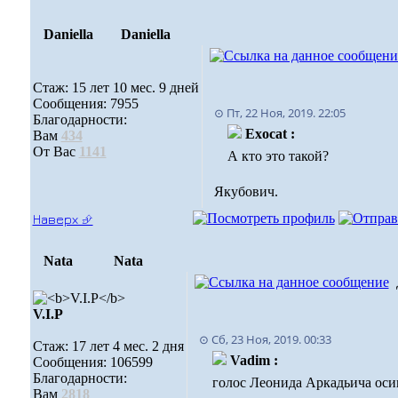
Daniella
Daniella
Стаж: 15 лет 10 мес. 9 дней
Сообщения: 7955
⊙ Пт, 22 Ноя, 2019. 22:05
Благодарности:
Exocat :
Вам
434
От Вас
1141
А кто это такой?
Якубович.
Наверх ⮵
Nata
Nata
V.I.Р
⊙ Сб, 23 Ноя, 2019. 00:33
Стаж: 17 лет 4 мес. 2 дня
Vadim :
Сообщения: 106599
Благодарности:
голос Леонида Аркадьича ос
Вам
2818