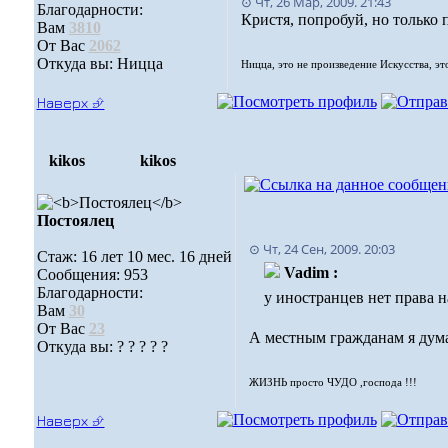
⊙ Чт, 26 Мар, 2009. 21:43
Благодарности:
Кристя, попробуй, но только 
Вам
3810
От Вас
2062
Откуда вы: Ницца
Ницца, это не произведение Искусства, эт
Наверх ⮵
kikos
kikos
Постоялец
⊙ Чт, 24 Сен, 2009. 20:03
Стаж: 16 лет 10 мес. 16 дней
Vadim :
Сообщения: 953
Благодарности:
у иностранцев нет права н
Вам
30
От Вас
23
А местным гражданам я думаю 
Откуда вы: ? ? ? ? ?
ЖИЗНЬ просто ЧУДО ,господа !!!
Наверх ⮵