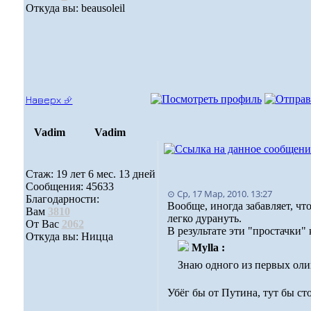
Откуда вы: beausoleil
Наверх ⮵
Vadim
Vadim
Стаж: 19 лет 6 мес. 13 дней
Сообщения: 45633
⊙ Ср, 17 Мар, 2010. 13:27
Благодарности:
Вообще, иногда забавляет, ч
Вам
3810
легко дурануть.
От Вас
2062
В результате эти "простачки"
Откуда вы: Ницца
Mylla :
Знаю одного из первых олиг
Убёг бы от Путина, тут бы с