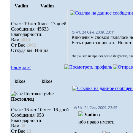
Vadim
Vadim
Стаж: 19 лет 6 мес. 13 дней
Сообщения: 45633
⊙ Чт, 24 Сен, 2009. 23:41
Благодарности:
Ключевым словом являлось не
Вам
3810
Есть право запросить. Но нет
От Вас
2062
Откуда вы: Ницца
Ницца, это не произведение Искусства, эт
Наверх ⮵
kikos
kikos
Постоялец
⊙ Чт, 24 Сен, 2009. 23:45
Стаж: 16 лет 10 мес. 16 дней
Vadim :
Сообщения: 953
Благодарности:
ибо право имеют.
Вам
30
От Вас
23