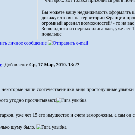
Фигаро... вот только приходится раз в пол-
Вы можете вашу недвижимость оформлять как
докажут,что вы на территории Франции провод
огромный арсенал возможностей/ - то на вас 
Знаю одного из первых олигархов, уже лет 1
подальше
Добавлено:
Ср, 17 Мар, 2010. 13:27
то некоторые наши соотечественники видя простодушные улыбки ф
 кого угодно просчитывают.
архов, уже лет 15 его имущество и счета заморожены, а сам он 
только шуму было.