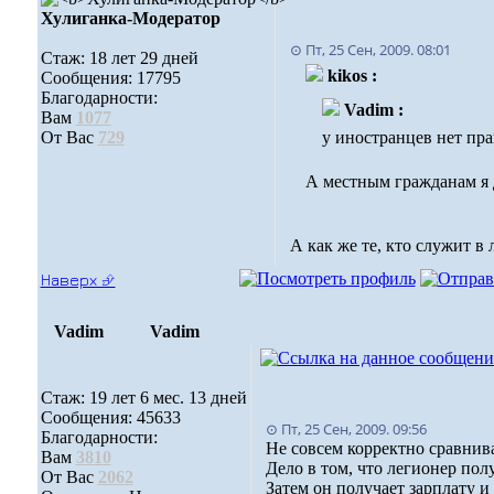
Хулиганка-Модератор
⊙ Пт, 25 Сен, 2009. 08:01
Стаж: 18 лет 29 дней
kikos :
Сообщения: 17795
Благодарности:
Vadim :
Вам
1077
От Вас
729
у иностранцев нет пра
А местным гражданам я ду
А как же те, кто служит в 
Наверх ⮵
Vadim
Vadim
Стаж: 19 лет 6 мес. 13 дней
Сообщения: 45633
⊙ Пт, 25 Сен, 2009. 09:56
Благодарности:
Не совсем корректно сравнив
Вам
3810
Дело в том, что легионер полу
От Вас
2062
Затем он получает зарплату и