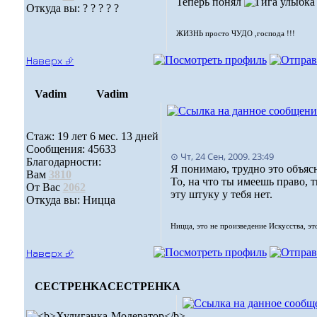
Теперь понял
Откуда вы: ? ? ? ? ?
ЖИЗНЬ просто ЧУДО ,господа !!!
Наверх ⮵
Vadim
Vadim
Стаж: 19 лет 6 мес. 13 дней
Сообщения: 45633
⊙ Чт, 24 Сен, 2009. 23:49
Благодарности:
Я понимаю, трудно это объяс
Вам
3810
То, на что ты имеешь право, т
От Вас
2062
эту штуку у тебя нет.
Откуда вы: Ницца
Ницца, это не произведение Искусства, эт
Наверх ⮵
CECTPEHKA
CECTPEHKA