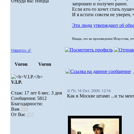
Откуда вы: Ницца
запрошен и получен ранее.
Если кто-то хочет стать пуше
И я кстати совсем не уверен,
Эти люди утверждают об обр
Ницца, это не произведение Искусства, эт
Наверх ⮵
Voron
Voron
V.I.P.
⊙ Пт, 16 Окт, 2009. 12:16
Стаж: 17 лет 6 мес. 3 дня
Как в Москве штамп ...и ты мен
Сообщения: 5812
Благодарности:
Вам
219
От Вас
157