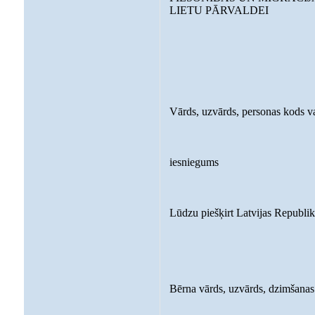
LIETU PĀRVALDEI
Vārds, uzvārds, personas kods v
iesniegums
Lūdzu piešķirt Latvijas Republik
Bērna vārds, uzvārds, dzimšana