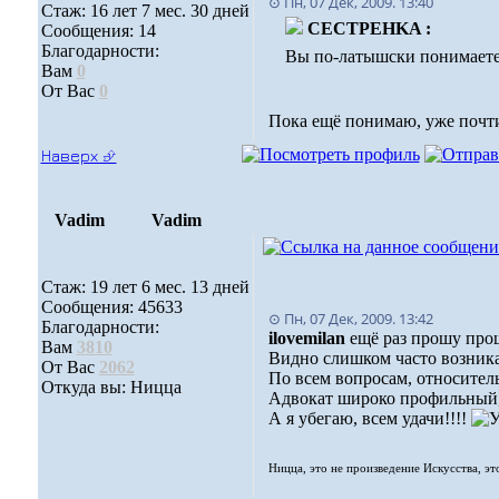
⊙ Пн, 07 Дек, 2009. 13:40
Стаж: 16 лет 7 мес. 30 дней
CECTPEHKA :
Сообщения: 14
Благодарности:
Вы по-латышски понимаете
Вам
0
От Вас
0
Пока ещё понимаю, уже почти 
Наверх ⮵
Vadim
Vadim
Стаж: 19 лет 6 мес. 13 дней
Сообщения: 45633
⊙ Пн, 07 Дек, 2009. 13:42
Благодарности:
ilovemilan
ещё раз прошу проще
Вам
3810
Видно слишком часто возник
От Вас
2062
По всем вопросам, относител
Откуда вы: Ницца
Адвокат широко профильный
А я убегаю, всем удачи!!!!
Ницца, это не произведение Искусства, эт