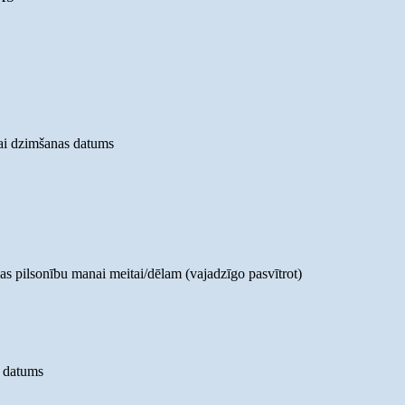
ai dzimšanas datums
as pilsonību manai meitai/dēlam (vajadzīgo pasvītrot)
s datums