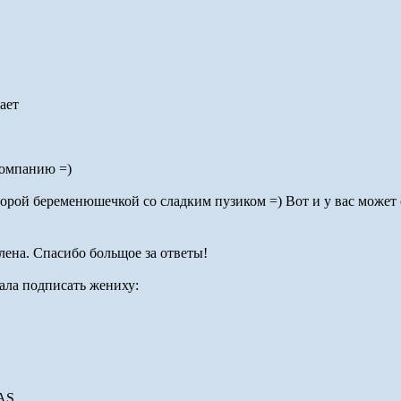
компанию =)
торой беременюшечкой со сладким пузиком =) Вот и у вас может 
лена. Спасибо больщое за ответы!
дала подписать жениху:
AS