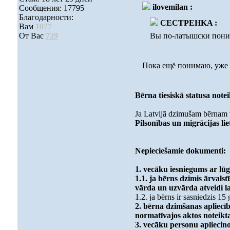
ilovemilan :
Сообщения: 17795
Благодарности:
CECTPEHKA :
Вам
1077
От Вас
729
Вы по-латышски поним
Пока ещё понимаю, уже п
Bērna tiesiskā statusa not
Ja Latvijā dzimušam bērnam vi
Pilsonības un migrācijas li
Nepieciešamie dokumenti:
1. vecāku iesniegums ar lūg
1.1. ja bērns dzimis ārvalst
vārda un uzvārda atveidi la
1.2. ja bērns ir sasniedzis 1
2. bērna dzimšanas apliecība
normatīvajos aktos noteikta
3. vecāku personu aplieci