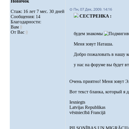
Новичок
⊙ Пн, 07 Дек, 2009. 14:16
Стаж: 16 лет 7 мес. 30 дней
CECTPEHKA :
Сообщения: 14
Благодарности:
Вам
0
От Вас
0
будем знакомы
Меня зовут Наташа.
Добро пожаловать в нашу 
у нас на форуме вы будет в
Очень приятно! Меня зовут Э
Вот текст бланка, который я 
Iesniegts
Latvijas Republikas
vēstniecībā Francijā
PILSONĪBAS UN MIGRĀCIJ