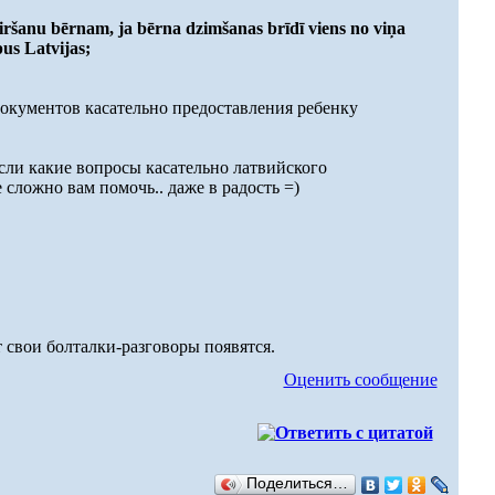
ķiršanu bērnam, ja bērna dzimšanas brīdī viens no viņa
pus Latvijas;
 документов касательно предоставления ребенку
Если какие вопросы касательно латвийского
 сложно вам помочь.. даже в радость =)
 свои болталки-разговоры появятся.
Оценить сообщение
Поделиться…