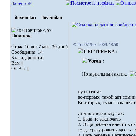
Наверх ⮵
ilovemilan
ilovemilan
Новичок
⊙ Пн, 07 Дек, 2009. 13:50
Стаж: 16 лет 7 мес. 30 дней
CECTPEHKA :
Сообщения: 14
Благодарности:
Voron :
Вам
0
От Вас
0
Нотариальный актик..
ну и зачем?
во-первых, такой акт сомни
Во-вторых, смысл заключат
Лично я все вижу так:
1. Брак не заключать
2. Отца ребенка внести в с
тогда сразу рожать здесь -
3. Дать ребенку Латвийское