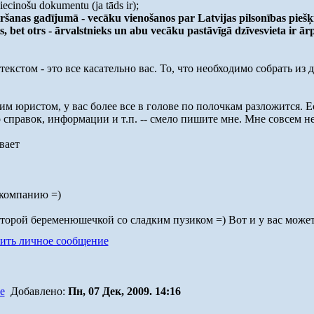
iecinošu dokumentu (ja tāds ir);
ķiršanas gadījumā - vecāku vienošanos par Latvijas pilsonības pieš
s, bet otrs - ārvalstnieks un abu vecāku pastāvīgā dzīvesvieta ir ār
екстом - это все касательно вас. То, что необходимо собрать из
им юристом, у вас более все в голове по полочкам разложится. 
о справок, информации и т.п. -- смело пишите мне. Мне совсем не
 компанию =)
второй беременюшечкой со сладким пузиком =) Вот и у вас может
Добавлено:
Пн, 07 Дек, 2009. 14:16