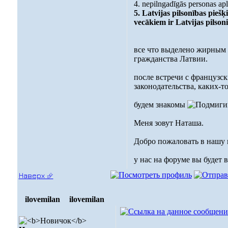
4. nepilngadīgās personas apl
5. Latvijas pilsonības pieš
vecākiem ir Latvijas pilsoni
все что выделено жирным т
гражданства Латвии.
после встречи с французск
законодательства, каких-т
будем знакомы
Меня зовут Наташа.
Добро пожаловать в нашу
у нас на форуме вы будет 
Наверх ⮵
ilovemilan
ilovemilan