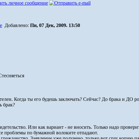
Добавлено:
Пн, 07 Дек, 2009. 13:50
телен. Когда ты его будешь заключать? Сейчас? До брака и ДО р
ь брак?
видетельство. Или как вариант - не вносить. Только надо провер
 все проблемы по бумажной волоките отпадают.
 гражданство. Заявление уже получено, только вот срзу копию п