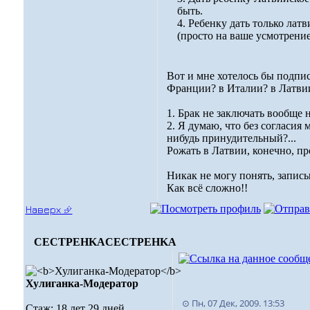
быть.
4. Ребенку дать только латв
(просто на ваше усмотрени
Вот и мне хотелось бы подпис
Франции? в Италии? в Латвии
1. Брак не заключать вообще н
2. Я думаю, что без согласия 
нибудь принудительный?...
Рожать в Латвии, конечно, пр
Никак не могу понять, записыв
Как всё сложно!!
Наверх ⮵
CECTPEHKA
CECTPEHKA
Хулиганка-Модератор
⊙ Пн, 07 Дек, 2009. 13:53
Стаж: 18 лет 29 дней