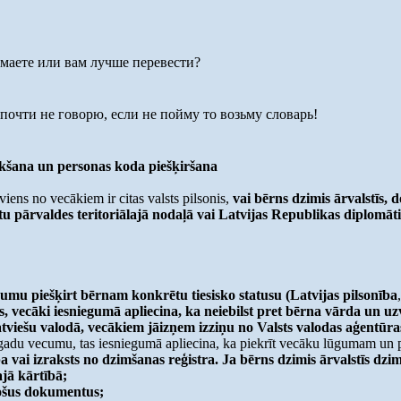
аете или вам лучше перевести?
очти не говорю, если не пойму то возьму словарь!
eikšana un personas koda piešķiršana
ens no vecākiem ir citas valsts pilsonis,
vai bērns dzimis ārvalstīs, 
etu pārvaldes teritoriālajā nodaļā vai Latvijas Republikas diplomāti
umu piešķirt bērnam konkrētu tiesisko statusu (Latvijas pilsonība
īs, vecāki iesniegumā apliecina, ka neiebilst pret bērna vārda un uz
tviešu valodā, vecākiem jāizņem izziņu no Valsts valodas aģentūra
5 gadu vecumu, tas iesniegumā apliecina, ka piekrīt vecāku lūgumam un 
 vai izraksts no dzimšanas reģistra. Ja bērns dzimis ārvalstīs dzimš
jā kārtībā;
nošus dokumentus;