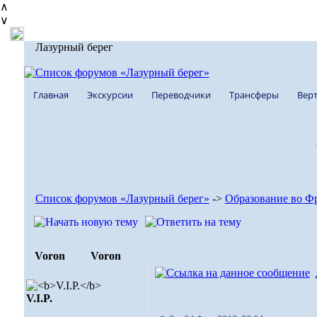
∧
∨
Лазурный берег
Главная
Экскурсии
Переводчики
Трансферы
Верт
Список форумов «Лазурный берег»
->
Образование во Ф
Voron
Voron
V.I.P.