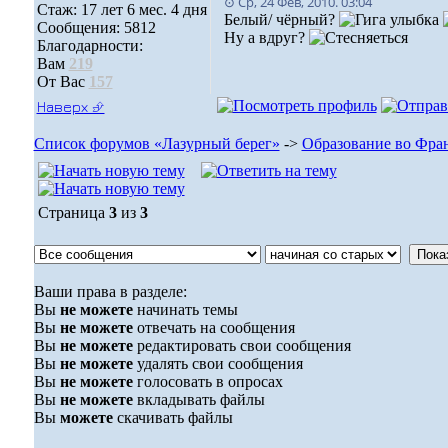
⊙ Ср, 24 Фев, 2010. 03:04
Стаж: 17 лет 6 мес. 4 дня
Белый/ чёрный?
Сообщения: 5812
Ну а вдруг?
Благодарности:
Вам
219
От Вас
157
Наверх ⮵
Список форумов «Лазурный берег»
->
Образование во Фра
Страница
3
из
3
Ваши права в разделе:
Вы
не можете
начинать темы
Вы
не можете
отвечать на сообщения
Вы
не можете
редактировать свои сообщения
Вы
не можете
удалять свои сообщения
Вы
не можете
голосовать в опросах
Вы
не можете
вкладывать файлы
Вы
можете
скачивать файлы