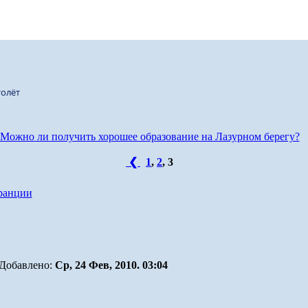
олёт
Можно ли получить хорошее образование на Лазурном берегу?
❮
1
,
2
,
3
ранции
Добавлено:
Ср, 24 Фев, 2010. 03:04