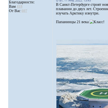
⊙ Вт, 11 Янв, 2022. 13:45
Благодарности:
В Санкт-Петербурге строят но
Вам
418
плавании до двух лет. Строени
От Вас
607
изучать Арктику изнутри.
Папанинцы 21 века