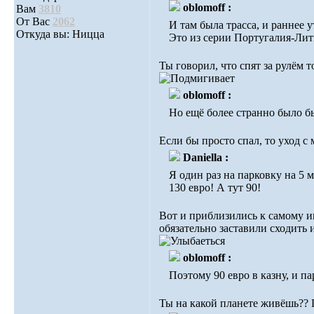
oblomoff :
Вам
3810
От Вас
2062
И там была трасса, и раннее 
Откуда вы: Ницца
Это из серии Португалия-Лит
Ты говорил, что спят за рулём 
oblomoff :
Но ещё более странно было бы
Если бы просто спал, то уход с 
Daniella :
Я один раз на парковку на 5 
130 евро! А тут 90!
Вот и приблизились к самому ин
обязательно заставили сходить и
oblomoff :
Поэтому 90 евро в казну, и п
Ты на какой планете живёшь?? Па