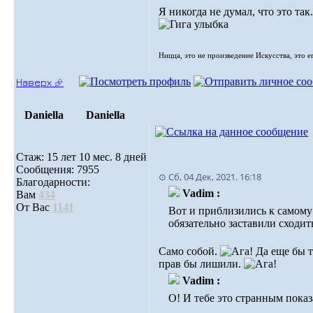
Я никогда не думал, что это так
Ницца, это не произведение Искусства, это е
Наверх ⮵
Daniella
Daniella
Стаж: 15 лет 10 мес. 8 дней
Сообщения: 7955
⊙ Сб, 04 Дек, 2021. 16:18
Благодарности:
Vadim :
Вам
434
От Вас
1141
Вот и приблизились к самому 
обязательно заставили сходить
Само собой.
Да еще бы т
прав бы лишили.
Vadim :
О! И тебе это странным показ