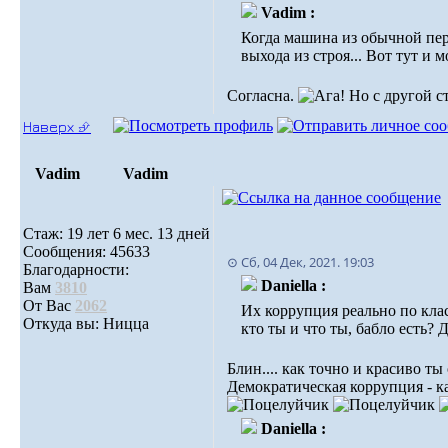
Vadim :
Когда машина из обычной пере
выхода из строя... Вот тут и 
Согласна.
Но с другой ст
Наверх ⮵
Vadim
Vadim
Стаж: 19 лет 6 мес. 13 дней
Сообщения: 45633
⊙ Сб, 04 Дек, 2021. 19:03
Благодарности:
Daniella :
Вам
3810
От Вас
2062
Их коррупция реально по кла
Откуда вы: Ницца
кто ты и что ты, бабло есть? 
Блин.... как точно и красиво ты 
Демократическая коррупция - ка
Daniella :