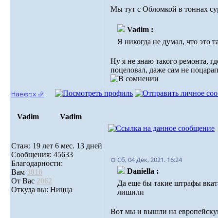
Мы тут с Обломкой в тоннах су
Vadim :
Я никогда не думал, что это т
Ну я не знаю такого ремонта, г
поцеловал, даже сам не поцарап
Наверх ⮵
Vadim
Vadim
Стаж: 19 лет 6 мес. 13 дней
Сообщения: 45633
⊙ Сб, 04 Дек, 2021. 16:24
Благодарности:
Daniella :
Вам
3810
От Вас
2062
Да еще бы такие штрафы вката
Откуда вы: Ницца
лишили
Вот мы и вышли на европейску