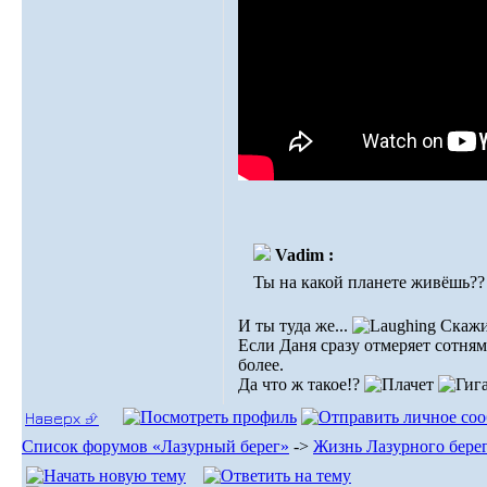
Vadim :
Ты на какой планете живёшь?? П
И ты туда же...
Скажи 
Если Даня сразу отмеряет сотня
более.
Да что ж такое!?
Наверх ⮵
Список форумов «Лазурный берег»
->
Жизнь Лазурного бере