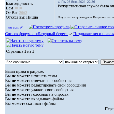
⊙ Пт, 08 Янв, 2021. 22:36
Благодарности:
Рождественская служба была оч
Вам
3810
От Вас
2062
Откуда вы: Ницца
Ницца, это не произведение Искусства, это е
Наверх ⮵
Список форумов «Лазурный берег»
->
Поздравления и пожел
Страница
1
из
1
Ваши права в разделе:
Вы
не можете
начинать темы
Вы
не можете
отвечать на сообщения
Вы
не можете
редактировать свои сообщения
Вы
не можете
удалять свои сообщения
Вы
не можете
голосовать в опросах
Вы
не можете
вкладывать файлы
Вы
можете
скачивать файлы
Пере