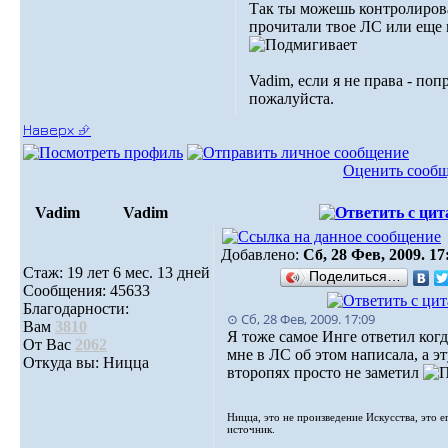
Так ты можешь контролиров
прочитали твое ЛС или еще 
Vadim, если я не права - поп
пожалуйста.
Наверх ⮵
Оценить сооб
Vadim
Vadim
Добавлено:
Сб, 28 Фев, 2009. 17
Стаж: 19 лет 6 мес. 13 дней
Поделиться…
Сообщения: 45633
Благодарности:
⊙ Сб, 28 Фев, 2009. 17:09
Вам
3810
Я тоже самое Инге ответил когд
От Вас
2062
мне в ЛС об этом написала, а э
Откуда вы: Ницца
второпях просто не заметил
Ницца, это не произведение Искусства, это е
источник.