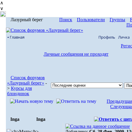
∧
∨
Лазурный берег
Поиск
Пользователи
Группы
По
⦁ Главная
Профиль
Личка
Реги
Личные сообщения не проходят
Список форумов
«Лазурный берег»
-
>
Курсы для
блондинок
Предыдущая
Следующая
Inga
Inga
Добавлено:
Сб, 28 Фев, 2009. 12