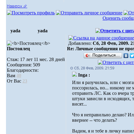
Наверх ⮵
Оценить сооб
yada
yada
Добавлено:
Сб, 28 Фев, 2009. 2
Постоялец
Re: Личные сообщения не про
Поделиться…
Стаж: 17 лет 11 мес. 28 дней
Сообщения: 509
⊙ Сб, 28 Фев, 2009. 21:59
Благодарности:
Inga :
Вам
40
От Вас
23
Или я разучилась, или с мозг
поссорилась, но... никому не 
отправить ЛС. Как со вчера т
штуки зависли в исходящих, т
висят...
Что я неправильно делаю? Ил
ввернее -- что делать?
Вадим, я и тебе в личку напил