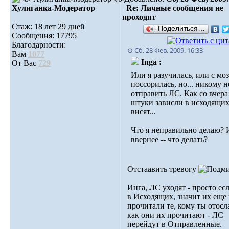
Хулиганка-Модератор
Re: Личные сообщения не
проходят
Стаж: 18 лет 29 дней
Поделиться…
Сообщения: 17795
Благодарности:
⊙ Сб, 28 Фев, 2009. 16:33
Вам
1077
Inga :
От Вас
729
Или я разучилась, или с мо
поссорилась, но... никому н
отправить ЛС. Как со вчера
штуки зависли в исходящих,
висят...
Что я неправильно делаю? 
ввернее -- что делать?
Отстаавить тревогу
Инга, ЛС уходят - просто ес
в Исходящих, значит их еще
прочитали те, кому ты отосла
как они их прочитают - ЛС
перейдут в Отправленные.