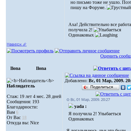
но письмо тоже не ушло. Поэ
пишу на Форуме.
Аха! Действительно все работа
получила 2!
Одинаковых
Наверх ⮵
Оценить сооб
Ilona
Ilona
Добавлено:
Вс, 01 Мар, 2009. 20
Наблюдатель
Поделиться…
Стаж: 19 лет 4 мес. 28 дней
⊙ Вс, 01 Мар, 2009. 20:27
Сообщения: 193
yada :
Благодарности:
Вам
6
Я получила 2! Улыбаеться
От Вас
18
Одинаковых
Откуда вы: Nice
Я догадываюсь, чьи это были