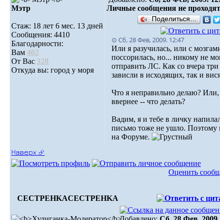
Мэтр
Личные сообщения не проходя
Поделиться…
Стаж: 18 лет 6 мес. 13 дней
Сообщения: 4410
⊙ Сб, 28 Фев, 2009. 12:47
Благодарности:
Или я разучилась, или с мозгам
Вам
402
поссорилась, но... никому не мо
От Вас
328
отправить ЛС. Как со вчера тр
Откуда вы: город у моря
зависли в исходящих, так и висят
Что я неправильно делаю? Или,
ввернее -- что делать?
Вадим, я и тебе в личку напилал
письмо тоже не ушло. Поэтому
на Форуме.
Наверх ⮵
Оценить сооб
CECTPEHKA
CECTPEHKA
Добавлено:
Сб, 28 Фев, 2009.