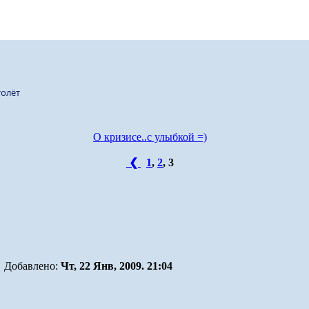
олёт
О кризисе..с улыбкой =)
❮
1
,
2
,
3
Добавлено:
Чт, 22 Янв, 2009. 21:04