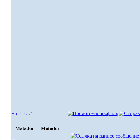
Наверх ⮵
Matador
Matador