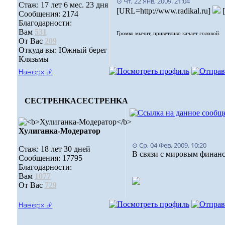
⊙ Чт, 22 Янв, 2009. 21:04
Стаж: 17 лет 6 мес. 23 дня
[URL=http://www.radikal.ru]
[
Сообщения: 2174
Благодарности:
Вам
531
Громко мычит, приветливо качает головой.
От Вас
209
Откуда вы: Южный берег
Клязьмы
Наверх ⮵
CECTPEHKA
CECTPEHKA
Хулиганка-Модератор
⊙ Ср, 04 Фев, 2009. 10:20
Стаж: 18 лет 30 дней
В связи с мировым финанс
Сообщения: 17795
Благодарности:
Вам
1077
От Вас
729
Наверх ⮵