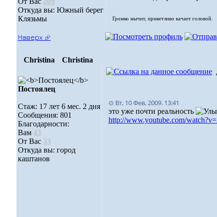
От Вас
209
Откуда вы: Южный берег
Клязьмы
Громко мычит, приветливо качает головой.
Наверх ⮵
Christina
Christina
Постоялец
⊙ Вт, 10 Фев, 2009. 13:41
Стаж: 17 лет 6 мес. 2 дня
это уже почти реальность
Сообщения: 801
http://www.youtube.com/watch?
Благодарности:
Вам
43
От Вас
33
Откуда вы: город
каштанов