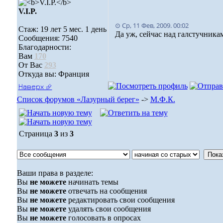
V.I.P.
⊙ Ср, 11 Фев, 2009. 00:02
Стаж: 19 лет 5 мес. 1 день
Да уж, сейчас над галстучник
Сообщения: 7540
Благодарности:
Вам
170
От Вас
293
Откуда вы: Франция
Наверх ⮵
Список форумов «Лазурный берег»
->
М.Ф.К.
Страница
3
из
3
Ваши права в разделе:
Вы
не можете
начинать темы
Вы
не можете
отвечать на сообщения
Вы
не можете
редактировать свои сообщения
Вы
не можете
удалять свои сообщения
Вы
не можете
голосовать в опросах