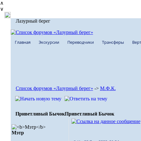
∧
∨
Лазурный берег
Главная
Экскурсии
Переводчики
Трансферы
Верт
Список форумов «Лазурный берег»
->
М.Ф.К.
Приветливый Бычок
Приветливый Бычок
Мэтр