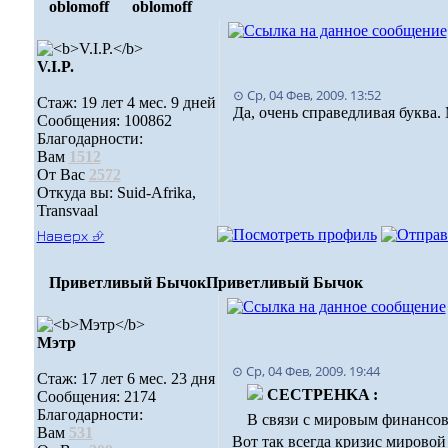
oblomoff
oblomoff
V.I.P.
⊙ Ср, 04 Фев, 2009. 13:52
Стаж: 19 лет 4 мес. 9 дней
Да, очень справедливая буква.
Сообщения: 100862
Благодарности:
Вам
1512
От Вас
2572
Откуда вы: Suid-Afrika,
Transvaal
Наверх ⮵
Приветливый Бычок
Приветливый Бычок
Мэтр
⊙ Ср, 04 Фев, 2009. 19:44
Стаж: 17 лет 6 мес. 23 дня
CECTPEHKA :
Сообщения: 2174
Благодарности:
В связи с мировым финансов
Вам
531
Вот так всегда кризис мировой 