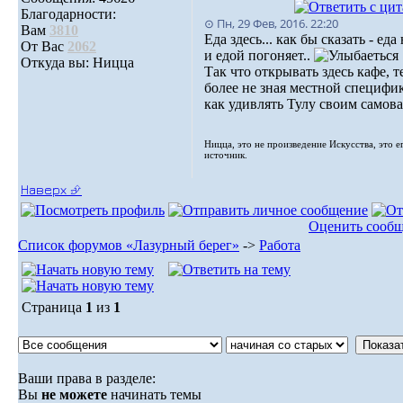
Благодарности:
⊙ Пн, 29 Фев, 2016. 22:20
Вам
3810
Еда здесь... как бы сказать - еда 
От Вас
2062
и едой погоняет..
Откуда вы: Ницца
Так что открывать здесь кафе, т
более не зная местной специфик
как удивлять Тулу своим самова
Ницца, это не произведение Искусства, это е
источник.
Наверх ⮵
Оценить сооб
Список форумов «Лазурный берег»
->
Работа
Страница
1
из
1
Ваши права в разделе:
Вы
не можете
начинать темы