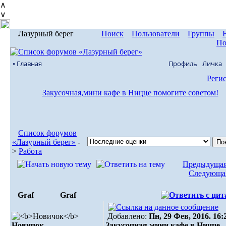
∧
∨
Лазурный берег
Поиск
Пользователи
Группы
По
⦁ Главная
Профиль
Личка
Реги
Закусочная,мини кафе в Ницце помогите советом!
Список форумов
«Лазурный берег»
-
>
Работа
Предыдущая
Следующая
Graf
Graf
Добавлено:
Пн, 29 Фев, 2016. 16:
Новичок
Закусочная,мини кафе в Ницце