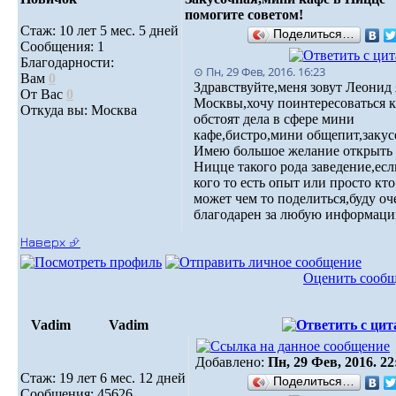
помогите советом!
Стаж: 10 лет 5 мес. 5 дней
Поделиться…
Сообщения: 1
Благодарности:
⊙ Пн, 29 Фев, 2016. 16:23
Вам
0
Здравствуйте,меня зовут Леонид 
От Вас
0
Москвы,хочу поинтересоваться к
Откуда вы: Москва
обстоят дела в сфере мини
кафе,бистро,мини общепит,закус
Имею большое желание открыть
Ницце такого рода заведение,есл
кого то есть опыт или просто кто
может чем то поделиться,буду оч
благодарен за любую информац
Наверх ⮵
Оценить сооб
Vadim
Vadim
Добавлено:
Пн, 29 Фев, 2016. 22
Стаж: 19 лет 6 мес. 12 дней
Поделиться…
Сообщения: 45626