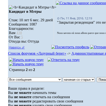
Кандидат в Мэтры
⊙ Пн, 11 Янв, 2016. 12:19
Стаж: 10 лет 6 мес. 29 дней
"Закрытая резиденция" это не
Сообщения: 1087
Благодарности:
Вам
438
Nous savons où nous allons parce que nous 
От Вас
5
Откуда вы: Оттуда
Наверх ⮵
Список форумов «Лазурный берег»
->
Административные 
Страница
2
из
2
Ваши права в разделе:
Вы
не можете
начинать темы
Вы
не можете
отвечать на сообщения
Вы
не можете
редактировать свои сообщения
Вы
не можете
удалять свои сообщения