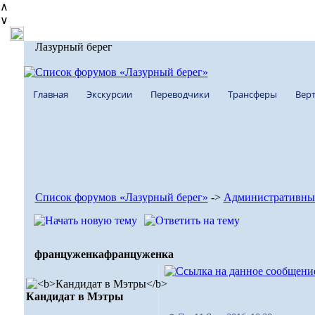
∧
∨
Лазурный берег
Главная
Экскурсии
Переводчики
Трансферы
Верт
Список форумов «Лазурный берег»
->
Административны
француженка
француженка
Кандидат в Мэтры