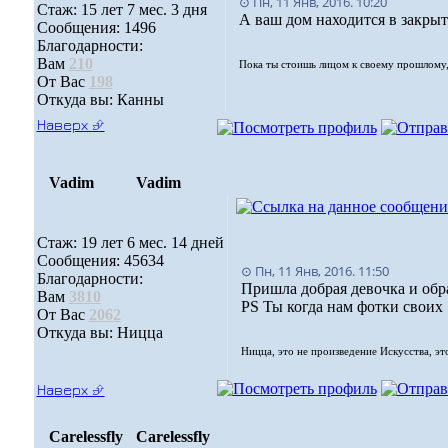
⊙ Пн, 11 Янв, 2016. 10:20
Стаж: 15 лет 7 мес. 3 дня
А ваш дом находится в закрыт
Сообщения: 1496
Благодарности:
Вам
210
Пока ты стоишь лицом к своему прошлому,
От Вас
198
Откуда вы: Канны
Наверх ⮵
Vadim
Vadim
Стаж: 19 лет 6 мес. 14 дней
Сообщения: 45634
⊙ Пн, 11 Янв, 2016. 11:50
Благодарности:
Пришла добрая девочка и обр
Вам
3810
PS Ты когда нам фотки своих
От Вас
2062
Откуда вы: Ницца
Ницца, это не произведение Искусства, эт
Наверх ⮵
Carelessfly
Carelessfly