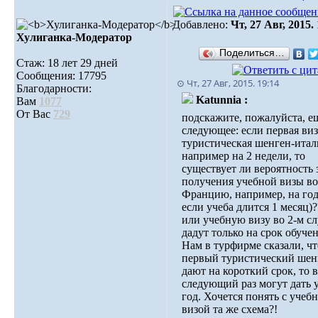
Добавлено:
Чт, 27 Авг, 2015.
Хулиганка-Модератор
Поделиться…
Стаж: 18 лет 29 дней
Сообщения: 17795
⊙ Чт, 27 Авг, 2015. 19:14
Благодарности:
Katunnia :
Вам
1077
От Вас
729
подскажите, пожалуйста, е
следующее: если первая виз
туристическая шенген-итал
например на 2 недели, то
существует ли вероятность 
получения учебной визы во
Францию, например, на год
если учеба длится 1 месяц)?
или учебную визу во 2-м сл
дадут только на срок обуче
Нам в турфирме сказали, чт
первый туристический шен
дают на короткий срок, то в
следующий раз могут дать 
год. Хочется понять с учеб
визой та же схема?!