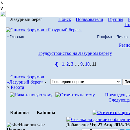
∧
∨
Лазурный берег
Поиск
Пользователи
Группы
По
⦁ Главная
Профиль
Личка
Реги
Трудоустройство на Лазурном берегу
❮
1
,
2
,
3
…
9
,
10
,
11
Список форумов
«Лазурный берег»
-
>
Работа
Предыдущая
Следующая
Katunnia
Katunnia
Добавлено:
Чт, 27 Авг, 2015. 16
Новичок