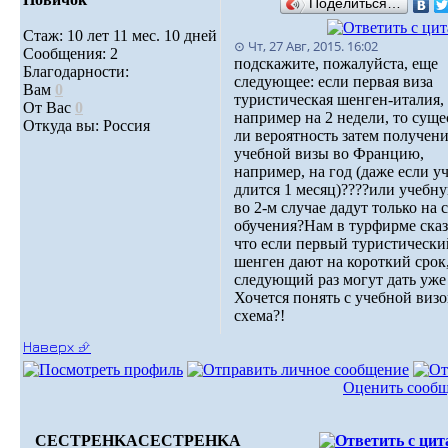
Поделиться…
Стаж: 10 лет 11 мес. 10 дней
⊙ Чт, 27 Авг, 2015. 16:02
Сообщения: 2
подскажите, пожалуйста, еще
Благодарности:
следующее: если первая виза
Вам
0
туристическая шенген-италия,
От Вас
0
например на 2 недели, то суще
Откуда вы: Россия
ли вероятность затем получен
учебной визы во Францию,
например, на год (даже если у
длится 1 месяц)????или учебн
во 2-м случае дадут только на 
обучения?Нам в турфирме сказ
что если первый туристически
шенген дают на короткий срок,
следующий раз могут дать уже 
Хочется понять с учебной визо
схема?!
Наверх ⮵
Оценить сооб
CECTPEHKA
CECTPEHKA