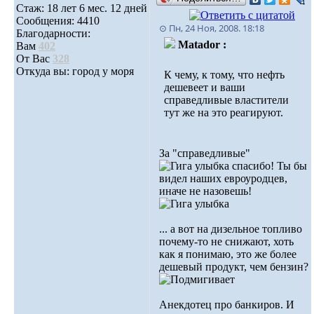
Стаж: 18 лет 6 мес. 12 дней
Сообщения: 4410
⊙ Пн, 24 Ноя, 2008. 18:18
Благодарности:
Matador :
Вам
402
От Вас
328
Откуда вы: город у моря
К чему, к тому, что нефть
дешевеет и ваши
справедливые властители
тут же на это реагируют.
За "справедливые"
спасибо! Ты бы
видел наших евроуродцев,
иначе не назовешь!
... а вот на дизельное топливо
почему-то не снижают, хоть
как я понимаю, это же более
дешевый продукт, чем бензин?
Анекдотец про банкиров. И