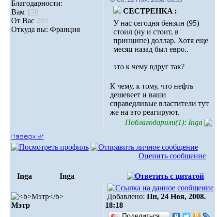
Благодарности:
CECTPEHKA :
Вам
170
От Вас
293
У нас сегодня бензин (95)
Откуда вы: Франция
стоил (ну и стоит, в
принципе) доллар. Хотя еще
месяц назад был евро..
это к чему вдруг так?
К чему, к тому, что нефть
дешевеет и ваши
справедливые властители тут
же на это реагируют.
Поблагодарили(1): Inga
Наверх ⮵
Оценить сообщение
Inga
Inga
Добавлено:
Пн, 24 Ноя, 2008.
Мэтр
18:18
Поделиться…