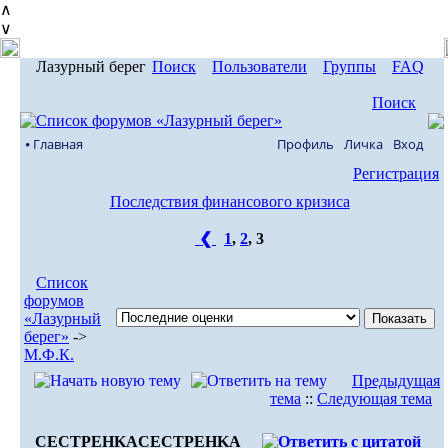
∧
∨
Лазурный берег
Поиск
Пользователи
Группы
FAQ
Поиск
⦁ Главная
Профиль
Личка
Вход
Регистрация
Последствия финансового кризиса
❮
1
,
2
,
3
Список
форумов
«Лазурный
берег»
->
М.Ф.К.
Предыдущая
тема
::
Следующая тема
CECTPEHKA
CECTPEHKA