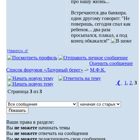
про нашу жизнь...
Встречаются два банкира.
один другому говорит: "Не
поверишь, сегодня спал как
ребенок... два раза
просыпался, плакал, а под
конец обкакался!"
Наверх ⮵
Оценить сообщение
Список форумов «Лазурный берег»
->
М.Ф.К.
❮
1
,
2
,
3
Страница
3
из
3
Ваши права в разделе:
Вы
не можете
начинать темы
Вы
не можете
отвечать на сообщения
Вы
не можете
редактировать свои сообщения