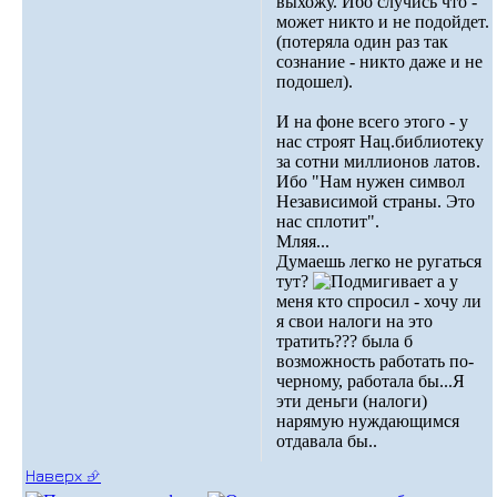
выхожу. Ибо случись что -
может никто и не подойдет.
(потеряла один раз так
сознание - никто даже и не
подошел).
И на фоне всего этого - у
нас строят Нац.библиотеку
за сотни миллионов латов.
Ибо "Нам нужен символ
Независимой страны. Это
нас сплотит".
Мляя...
Думаешь легко не ругаться
тут?
а у
меня кто спросил - хочу ли
я свои налоги на это
тратить??? была б
возможность работать по-
черному, работала бы...Я
эти деньги (налоги)
нарямую нуждающимся
отдавала бы..
Наверх ⮵