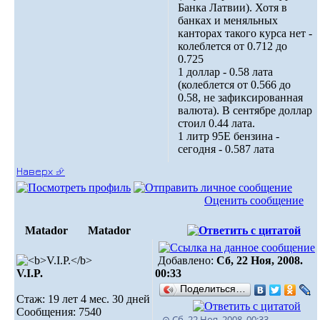
Банка Латвии). Хотя в
банках и меняльных
канторах такого курса нет -
колеблется от 0.712 до
0.725
1 доллар - 0.58 лата
(колеблется от 0.566 до
0.58, не зафиксированная
валюта). В сентябре доллар
стоил 0.44 лата.
1 литр 95Е бензина -
сегодня - 0.587 лата
Наверх ⮵
Оценить сообщение
Matador
Matador
Добавлено:
Сб, 22 Ноя, 2008.
V.I.P.
00:33
Поделиться…
Стаж: 19 лет 4 мес. 30 дней
Сообщения: 7540
⊙ Сб, 22 Ноя, 2008. 00:33