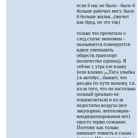
если б нас не было - было б
больше рабочих мест, было
б больше жилья...(звучит
как бред, но это так)
только что прочитала о
след.статье экономии -
оказывается планируется
вдвое уменьшить
обществ.транспорт
(количество единиц). Я
сейчас с утра еле влажу
(или влазию
) в автобус...бывает, что
раз-два по пути выхожу, т.к.
из-за того, что он настолько
полный (реально не
пошевелиться) и из-за
недостатка воздуха (все
закупорено, вентиляции-
кондиционирования нет)
просто теряю сознание.
Поэтому как только
начинает темнеть в глазах -