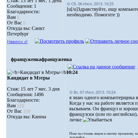
Стаж: 13 лет 1 мес. 1 день
⊙ Сб, 06 Июл, 2013. 16:25
Сообщения: 1
[u[/u]Здравствуйте, ищу компьют
Благодарности:
необходимо. Помогите ))
Вам
0
От Вас
0
Откуда вы: Санкт
Петербург
Наверх ⮵
француженка
француженка
10:24
Кандидат в Мэтры
Стаж: 15 лет 7 мес. 3 дня
⊙ Вс, 07 Июл, 2013. 10:24
Сообщения: 1496
я знаю одного компьютерщика 
Благодарности:
Когда у нас на работе является
Вам
210
вызываем. Он француз и хорошо
От Вас
198
французски (или по английски),
Откуда вы: Канны
личке
Пока ты стоишь лицом к своему прошлому, т
задумайся.