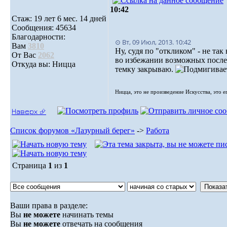
10:42
Стаж: 19 лет 6 мес. 14 дней
Сообщения: 45634
Благодарности:
⊙ Вт, 09 Июл, 2013. 10:42
Вам
3810
Ну, судя по "откликом" - не так 
От Вас
2062
во избежании возможных посл
Откуда вы: Ницца
темку закрываю.
Ницца, это не произведение Искусства, это е
Наверх ⮵
Список форумов «Лазурный берег»
->
Работа
Страница
1
из
1
Ваши права в разделе:
Вы
не можете
начинать темы
Вы
не можете
отвечать на сообщения