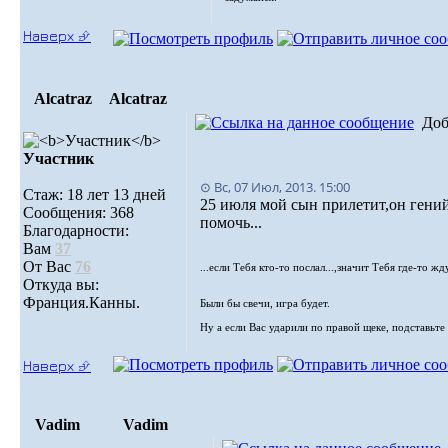
Наверх ⮵
Alcatraz
Alcatraz
Доб
Участник
⊙ Вс, 07 Июл, 2013. 15:00
Стаж: 18 лет 13 дней
25 июля мой сын прилетит,он ген
Сообщения: 368
помочь...
Благодарности:
Вам
37
От Вас
76
...если Тебя кто-то послал...,значит Тебя где-то жду
Откуда вы:
Франция.Канны.
Были бы свечи, игра будет.
Ну а если Вас ударили по правой щеке, подставьте 
Наверх ⮵
Vadim
Vadim