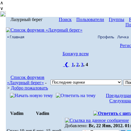
∧
∨
Лазурный берег
Поиск
Пользователи
Группы
По
⦁ Главная
Профиль
Личка
Реги
Бонжур всем
❮
1
,
2
,
3
,
4
Список форумов
«Лазурный берег»
-
>
Добро пожаловать
Предыдущая
Следующая
Vadim
Vadim
Добавлено:
Вс, 22 Янв, 2012. 01
Стаж: 19 лет 6 мес. 15 дней