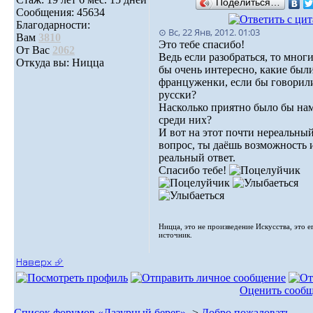
Поделиться…
Сообщения: 45634
Благодарности:
⊙ Вс, 22 Янв, 2012. 01:03
Вам
3810
Это тебе спасибо!
От Вас
2062
Ведь если разобраться, то мног
Откуда вы: Ницца
бы очень интересно, какие был
француженки, если бы говорил
русски?
Насколько приятно было бы на
среди них?
И вот на этот почти нереальны
вопрос, ты даёшь возможность 
реальный ответ.
Спасибо тебе!
Ницца, это не произведение Искусства, это е
источник.
Наверх ⮵
Оценить сооб
Список форумов «Лазурный берег»
->
Добро пожаловать