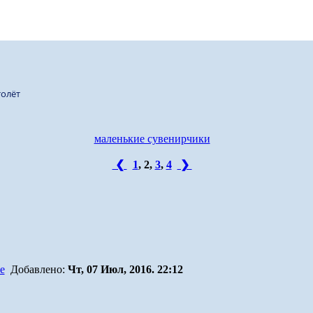
олёт
маленькие сувенирчики
❮
1
,
2
,
3
,
4
❯
Добавлено:
Чт, 07 Июл, 2016. 22:12