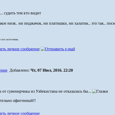
.. судить тем кто видит
акое низя.. ни пиджачок, ни платишки, ни халатик.. это так.. по
о его источник.
Добавлено:
Чт, 07 Июл, 2016. 22:20
ы от сувенирчика из Узбекистана не отказалась бы...
тельно офигенный!!