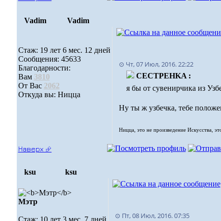
Vadim
Vadim
Стаж: 19 лет 6 мес. 12 дней
Сообщения: 45633
⊙ Чт, 07 Июл, 2016. 22:22
Благодарности:
CECTPEHKA :
Вам
3810
От Вас
2062
я бы от сувенирчика из Узбе
Откуда вы: Ницца
Ну ты ж узбечка, тебе полож
Ницца, это не произведение Искусства, эт
Наверх ⮵
ksu
ksu
Мэтр
⊙ Пт, 08 Июл, 2016. 07:35
Стаж: 10 лет 3 мес. 7 дней