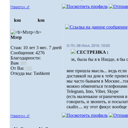
Наверх ⮵
ksu
ksu
Мэтр
⊙ Пт, 08 Июл, 2016. 10:03
Стаж: 10 лет 3 мес. 7 дней
CECTPEHKA :
Сообщения: 4276
Благодарности:
эх, была бы я в Ницце, я бы 
Вам
309
От Вас
292
мне пришла мысль... ведь если 
Откуда вы: Tashkent
доставкой на дом к тебе привез
мы часто бываем в Москве...т
можно обменяться телефонами (
Telegram, Imo, Viber, Skype
(есть маленькие ограничения в
говорить, и звонить, и посылат
скайп.... ну этот фикус вообще 
Наверх ⮵