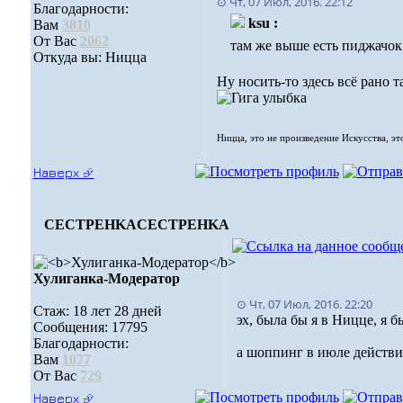
⊙ Чт, 07 Июл, 2016. 22:12
Благодарности:
ksu :
Вам
3810
От Вас
2062
там же выше есть пиджачок.
Откуда вы: Ницца
Ну носить-то здесь всё рано т
Ницца, это не произведение Искусства, эт
Наверх ⮵
CECTPEHKA
CECTPEHKA
Хулиганка-Модератор
⊙ Чт, 07 Июл, 2016. 22:20
Стаж: 18 лет 28 дней
эх, была бы я в Ницце, я б
Сообщения: 17795
Благодарности:
а шоппинг в июле действи
Вам
1077
От Вас
729
Наверх ⮵