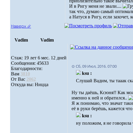
приблизительно такое вычитала
И в Ригу меня не звали....
так что, думаю самый оптимал
а Натуся в Ригу, если захочет,
Наверх ⮵
Vadim
Vadim
Стаж: 19 лет 6 мес. 12 дней
Сообщения: 45633
⊙ Сб, 09 Июл, 2016. 07:00
Благодарности:
ksu :
Вам
3810
От Вас
2062
Слушай Вадим, ты тааак ска
Откуда вы: Ницца
Ну ты даёшь, Ксюня!! Как мож
именно к ней и обратился..
Я ж понимаю, что значат таки
её в руки берёшь, кажется что
ksu :
ну положим, я не говорила