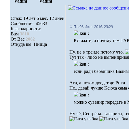
Vadim
Vadim
Стаж: 19 лет 6 мес. 12 дней
Сообщения: 45633
⊙ Пт, 08 Июл, 2016. 23:29
Благодарности:
ksu :
Вам
3810
От Вас
2062
Кстааати, а почему там ТА
Откуда вы: Ницца
Ну, не в тренде потому что.
Тут так - либо не выпендривай
ksu :
если ради бабайчика Вадим
Ага, а потом доедет до Риги....
Не.. давай лучше Ксюха сама с
ksu :
можно сувенир передать в М
Ну чё, Сестрёна.. заварила, т