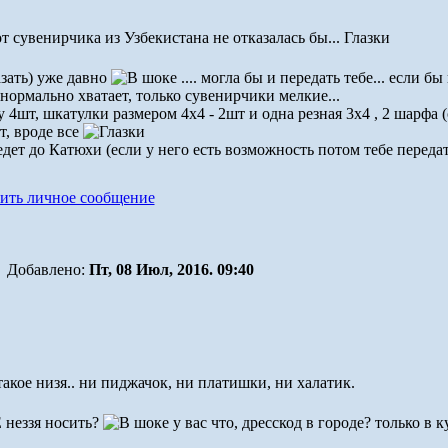
от сувенирчика из Узбекистана не отказалась бы... Глазки
зать) уже давно
.... могла бы и передать тебе... если б
 нормально хватает, только сувенирчики мелкие...
4шт, шкатулки размером 4х4 - 2шт и одна резная 3х4 , 2 шарфа (
т, вроде все
дет до Катюхи (если у него есть возможность потом тебе переда
Добавлено:
Пт, 08 Июл, 2016. 09:40
такое низя.. ни пиджачок, ни платишки, ни халатик.
 неззя носить?
у вас что, дресскод в городе? только в