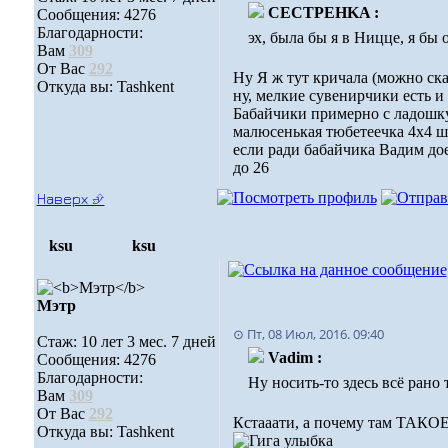
CECTPEHKA :
Сообщения: 4276
Благодарности:
эх, была бы я в Ницце, я бы 
Вам
309
От Вас
292
Ну Я ж тут кричала (можно ска
Откуда вы: Tashkent
ну, мелкие сувенирчики есть и
Бабайчики примерно с ладошку 
малюсенькая тюбетеечка 4х4 ш
если ради бабайчика Вадим дое
до 26
Наверх ⮵
ksu
ksu
Мэтр
⊙ Пт, 08 Июл, 2016. 09:40
Стаж: 10 лет 3 мес. 7 дней
Vadim :
Сообщения: 4276
Благодарности:
Ну носить-то здесь всё рано 
Вам
309
От Вас
292
Кстааати, а почему там ТАКОЕ
Откуда вы: Tashkent