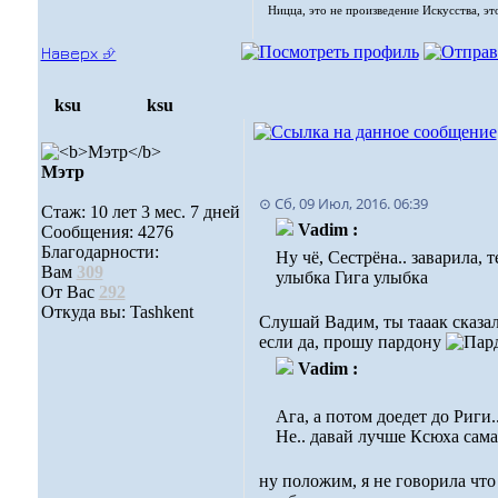
Ницца, это не произведение Искусства, эт
Наверх ⮵
ksu
ksu
Мэтр
⊙ Сб, 09 Июл, 2016. 06:39
Стаж: 10 лет 3 мес. 7 дней
Vadim :
Сообщения: 4276
Благодарности:
Ну чё, Сестрёна.. заварила, т
Вам
309
улыбка Гига улыбка
От Вас
292
Откуда вы: Tashkent
Слушай Вадим, ты тааак сказал
если да, прошу пардону
Vadim :
Ага, а потом доедет до Риги..
Не.. давай лучше Ксюха сама
ну положим, я не говорила что