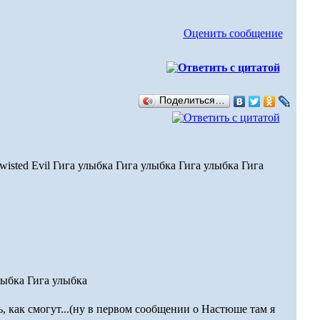
Оценить сообщение
Поделиться…
 Twisted Evil Гига улыбка Гига улыбка Гига улыбка Гига
лыбка Гига улыбка
, как смогут...(ну в первом сообщении о Настюше там я