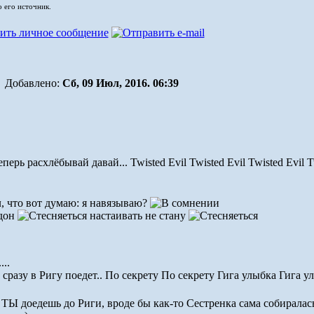
о его источник.
Добавлено:
Сб, 09 Июл, 2016. 06:39
еперь расхлёбывай давай... Twisted Evil Twisted Evil Twisted Evil
, что вот думаю: я навязываю?
настаивать не стану
...
 сразу в Ригу поедет.. По секрету По секрету Гига улыбка Гига у
 ТЫ доедешь до Риги, вроде бы как-то Сестренка сама собиралась