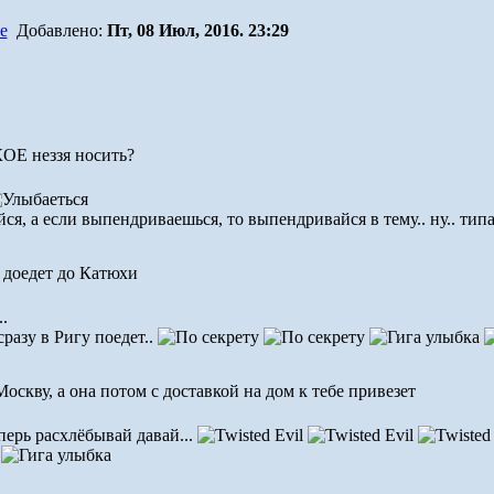
Добавлено:
Пт, 08 Июл, 2016. 23:29
КОЕ неззя носить?
ся, а если выпендриваешься, то выпендривайся в тему.. ну.. типа
 доедет до Катюхи
.
разу в Ригу поедет..
оскву, а она потом с доставкой на дом к тебе привезет
еперь расхлёбывай давай...