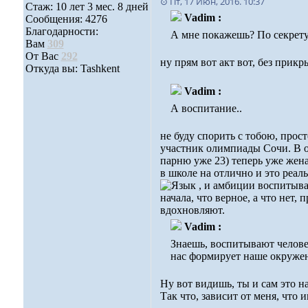
⊙ Пт, 17 Июн, 2016. 10:37
Стаж: 10 лет 3 мес. 8 дней
Vadim :
Сообщения: 4276
Благодарности:
А мне покажешь? По секрету 
Вам
309
От Вас
292
ну прям вот акт вот, без прик
Откуда вы: Tashkent
Vadim :
А воспитание..
не буду спорить с тобою, про
участник олимпиады Сочи. В ол
парню уже 23) теперь уже женат
в школе на отлично и это реал
, и амбиции воспитыва
начала, что верное, а что нет
вдохновляют.
Vadim :
Знаешь, воспитывают человек
нас формирует наше окружени
Ну вот видишь, ты и сам это 
Так что, зависит от меня, что