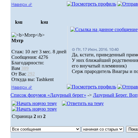
Наверх ⮵
ksu
ksu
Мэтр
⊙ Пт, 17 Июн, 2016. 10:40
Стаж: 10 лет 3 мес. 8 дней
Да, кстати, приведенный прим
Сообщения: 4276
У них ближайший родственник 
Благодарности:
его внучатый племянник)
Вам
309
Серж прародитель Виагры и п
От Вас
292
Откуда вы: Tashkent
Наверх ⮵
Список форумов «Лазурный берег»
->
Лазурный Берег. Воп
Страница
2
из
2