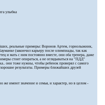
ига улыбка
жайших, реальные примеры: Воронов Артем, горнолыжник,
Бауманке (закончил карьеру после олимпиады, так как
Отец и мать с ним постоянно вместе, они оба тренера, даже
римеры стоит опираться, а не оглядываться на "ПДД"
а.. они тоже нужны, чтобы ребенок проверял с самого
ит хорошие результаты. Примеры ближайших друзей
о же имеют значение и семья, и характер, но в целом -