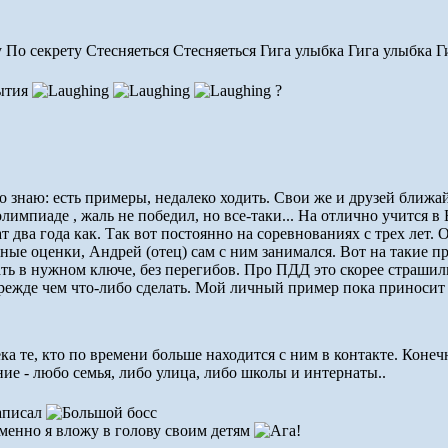
По секрету Стесняеться Стесняеться Гига улыбка Гига улыбка Г
рытия
?
сто знаю: есть примеры, недалеко ходить. Свои же и друзей бли
импиаде , жаль не победил, но все-таки... На отлично учится в 
 два года как. Так вот постоянно на соревнованиях с трех лет. 
ьные оценки, Андрей (отец) сам с ним занимался. Вот на такие п
ть в нужном ключе, без перегибов. Про ПДД это скорее страшилк
, прежде чем что-либо сделать. Мой личный пример пока принос
а те, кто по времени больше находится с ним в контакте. Конечн
е - любо семья, либо улица, либо школы и интернаты..
написал
 именно я вложу в голову своим детям