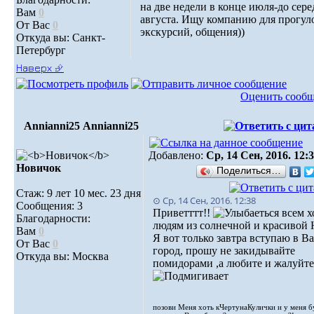
на две недели в конце июля-до сер
Вам
0
августа. Ищу компанию для прогул
От Вас
0
экскурсий, общения))
Откуда вы: Санкт-
Петербург
Наверх ⮵
Оценить сооб
Annianni25
Annianni25
Добавлено:
Ср, 14 Сен, 2016. 12:
Новичок
Поделиться…
Стаж: 9 лет 10 мес. 23 дня
⊙ Ср, 14 Сен, 2016. 12:38
Сообщения: 3
Приветттт!!
всем х
Благодарности:
людям из солнечной и красивой
Вам
0
Я вот только завтра вступаю в В
От Вас
0
город, прошу не закидывайте
Откуда вы: Москва
помидорами ,а любите и жалуйте
позови Меня хоть кЧертунаКулички и у меня б