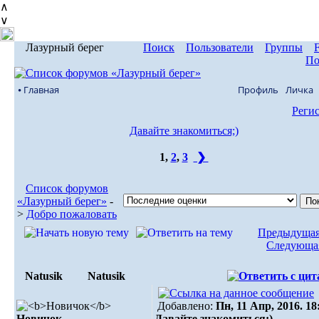
∧
∨
Лазурный берег
Поиск
Пользователи
Группы
По
⦁ Главная
Профиль
Личка
Реги
Давайте знакомиться;)
1
,
2
,
3
❯
Список форумов
«Лазурный берег»
-
>
Добро пожаловать
Предыдущая
Следующая
Natusik
Natusik
Добавлено:
Пн, 11 Апр, 2016. 18
Новичок
Давайте знакомиться;)