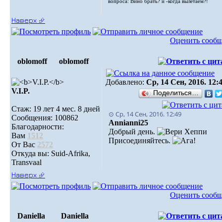
вопроса: Вино брать? и -когда вылетаем?!
Наверх ⮵
Оценить сооб
oblomoff
oblomoff
Добавлено:
Ср, 14 Сен, 2016. 12:
V.I.P.
Поделиться…
Стаж: 19 лет 4 мес. 8 дней
⊙ Ср, 14 Сен, 2016. 12:49
Сообщения: 100862
Annianni25
Благодарности:
Добрый день.
Вам
1512
Присоединяйтесь.
От Вас
2572
Откуда вы: Suid-Afrika,
Transvaal
Наверх ⮵
Оценить сооб
Daniella
Daniella