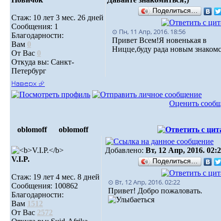
Поделиться…
Стаж: 10 лет 3 мес. 26 дней
Сообщения: 1
⊙ Пн, 11 Апр, 2016. 18:56
Благодарности:
Привет Всем!Я новенькая в
Вам
0
Ницце,буду рада новым знакомс
От Вас
0
Откуда вы: Санкт-
Петербург
Наверх ⮵
Оценить сооб
oblomoff
oblomoff
Добавлено:
Вт, 12 Апр, 2016. 02:
V.I.P.
Поделиться…
Стаж: 19 лет 4 мес. 8 дней
⊙ Вт, 12 Апр, 2016. 02:22
Сообщения: 100862
Привет! Добро пожаловать.
Благодарности:
Вам
1512
От Вас
2572