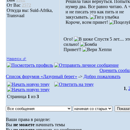
Решила таки вернуться. Попытк
От Вас
2572
нумер два. Все равно читаю. А 
Откуда вы: Suid-Afrika,
и не писать это как пить и не
Transvaal
закусывать.
Короче, всем привет!
Ого!
Спустя 5 лет.... эт
сильно!
Привет!!
Наверх ⮵
Оценить сооб
Список форумов «Лазурный берег»
->
Добро пожаловать
1
,
Страница
1
из
3
Ваши права в разделе:
Вы
не можете
начинать темы
Вы
не можете
отвечать на сообщения