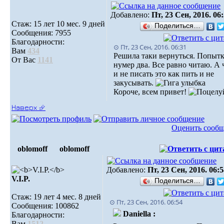
Добавлено:
Пт, 23 Сен, 2016. 06
Стаж: 15 лет 10 мес. 9 дней
Поделиться…
Сообщения: 7955
Благодарности:
⊙ Пт, 23 Сен, 2016. 06:31
Вам
434
Решила таки вернуться. Попыт
От Вас
1141
нумер два. Все равно читаю. А 
и не писать это как пить и не
закусывать.
Короче, всем привет!
Наверх ⮵
Оценить сооб
oblomoff
oblomoff
Добавлено:
Пт, 23 Сен, 2016. 06:
V.I.P.
Поделиться…
Стаж: 19 лет 4 мес. 8 дней
⊙ Пт, 23 Сен, 2016. 06:54
Сообщения: 100862
Daniella :
Благодарности:
Вам
1512