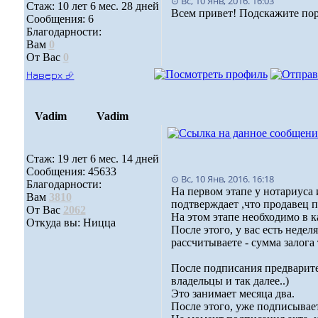
⊙ Вс, 10 Янв, 2016. 16:03
Стаж: 10 лет 6 мес. 28 дней
Всем привет! Подскажите по
Сообщения: 6
Благодарности:
Вам
0
От Вас
0
Наверх ⮵
Vadim
Vadim
Стаж: 19 лет 6 мес. 14 дней
Сообщения: 45633
⊙ Вс, 10 Янв, 2016. 16:18
Благодарности:
На первом этапе у нотариуса 
Вам
3810
подтверждает ,что продавец п
От Вас
2062
На этом этапе необходимо в к
Откуда вы: Ницца
После этого, у вас есть неде
рассчитываете - сумма залога 
После подписания предварите
владельцы и так далее..)
Это занимает месяца два.
После этого, уже подписывае