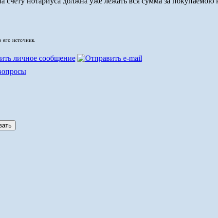
на счету нотариуса должна уже лежать вся сумма за покупаемою
о его источник.
вопросы