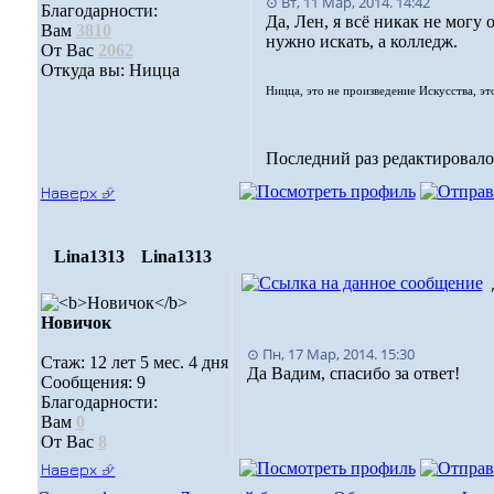
⊙ Вт, 11 Мар, 2014. 14:42
Благодарности:
Да, Лен, я всё никак не могу
Вам
3810
нужно искать, а колледж.
От Вас
2062
Откуда вы: Ницца
Ницца, это не произведение Искусства, эт
Последний раз редактировалось
Наверх ⮵
Lina1313
Lina1313
Новичок
⊙ Пн, 17 Мар, 2014. 15:30
Стаж: 12 лет 5 мес. 4 дня
Да Вадим, спасибо за ответ!
Сообщения: 9
Благодарности:
Вам
0
От Вас
8
Наверх ⮵