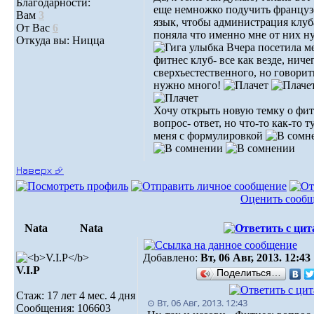
Благодарности:
еще немножко подучить францу
Вам
3
язык, чтобы администрация клуб
От Вас
6
поняла что именно мне от них н
Откуда вы: Ницца
Вчера посетила м
фитнес клуб- все как везде, ниче
сверхъестественного, но говорит
нужно много!
Хочу открыть новую темку о фит
вопрос- ответ, но что-то как-то т
меня с формулировкой
Наверх ⮵
Оценить сооб
Nata
Nata
Добавлено:
Вт, 06 Авг, 2013. 12:43
V.I.Р
Поделиться…
Стаж: 17 лет 4 мес. 4 дня
⊙ Вт, 06 Авг, 2013. 12:43
Сообщения: 106603