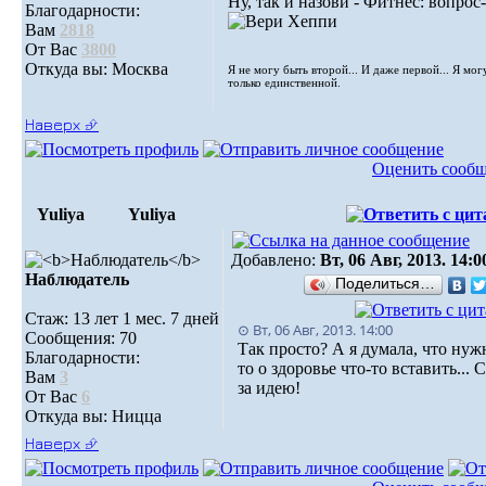
Ну, так и назови - Фитнес: вопрос-
Благодарности:
Вам
2818
От Вас
3800
Откуда вы: Москва
Я не могу быть второй... И даже первой... Я мог
только единственной.
Наверх ⮵
Оценить сооб
Yuliya
Yuliya
Добавлено:
Вт, 06 Авг, 2013. 14:0
Наблюдатель
Поделиться…
Стаж: 13 лет 1 мес. 7 дней
⊙ Вт, 06 Авг, 2013. 14:00
Сообщения: 70
Так просто? А я думала, что нуж
Благодарности:
то о здоровье что-то вставить... 
Вам
3
за идею!
От Вас
6
Откуда вы: Ницца
Наверх ⮵