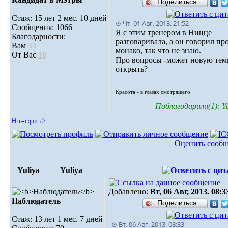
Поделиться…
Стаж: 15 лет 2 мес. 10 дней
⊙ Чт, 01 Авг, 2013. 21:52
Сообщения: 1066
Я с этим тренером в Ницце
Благодарности:
разговаривала, а он говорил пр
Вам
33
монако, так что не знаю.
От Вас
10
Про вопросы -может новую тем
открыть?
Красота - в глазах смотрящего.
Поблагодарили(1): Yu
Наверх ⮵
Оценить сооб
Yuliya
Yuliya
Добавлено:
Вт, 06 Авг, 2013. 08:3
Наблюдатель
Поделиться…
Стаж: 13 лет 1 мес. 7 дней
⊙ Вт, 06 Авг, 2013. 08:33