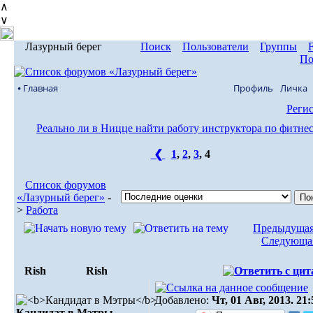
∧
∨
Лазурный берег
Поиск
Пользователи
Группы
По
⦁ Главная
Профиль
Личка
Реги
Реально ли в Ницце найти работу инструктора по фитне
❮
1
,
2
,
3
,
4
Список форумов
«Лазурный берег»
-
>
Работа
Предыдущая
Следующая
Rish
Rish
Добавлено:
Чт, 01 Авг, 2013. 21:
Кандидат в Мэтры