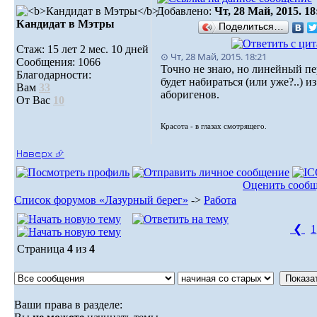
Добавлено:
Чт, 28 Май, 2015. 18
Кандидат в Мэтры
Поделиться…
Стаж: 15 лет 2 мес. 10 дней
⊙ Чт, 28 Май, 2015. 18:21
Сообщения: 1066
Точно не знаю, но линейный п
Благодарности:
будет набираться (или уже?..) из
Вам
33
аборигенов.
От Вас
10
Красота - в глазах смотрящего.
Наверх ⮵
Оценить сооб
Список форумов «Лазурный берег»
->
Работа
❮
1
Страница
4
из
4
Ваши права в разделе: