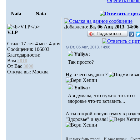
Оценить сооб
Nata
Nata
Добавлено:
Вт, 06 Авг, 2013. 14:06
V.I.Р
Поделиться…
Стаж: 17 лет 4 мес. 4 дня
⊙ Вт, 06 Авг, 2013. 14:06
Сообщения: 106603
Yuliya :
Благодарности:
Вам
2818
Так просто?
От Вас
3800
Откуда вы: Москва
Ну, а чего мудрить?
Yuliya :
А я думала, что нужно что-то о
здоровье что-то вставить...
А ты открой новую темку в раздел
"Здоровье" и вуаля!
Я не могу быть второй... И даже первой... Я мог