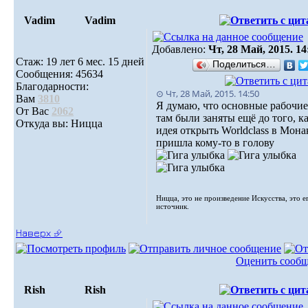
Vadim
Vadim
Добавлено:
Чт, 28 Май, 2015. 14
Стаж: 19 лет 6 мес. 15 дней
Поделиться…
Сообщения: 45634
Благодарности:
⊙ Чт, 28 Май, 2015. 14:50
Вам
3810
Я думаю, что основные рабочие
От Вас
2062
там были заняты ещё до того, к
Откуда вы: Ницца
идея открыть Worldclass в Мона
пришла кому-то в голову
Ницца, это не произведение Искусства, это е
источник.
Наверх ⮵
Оценить сооб
Rish
Rish