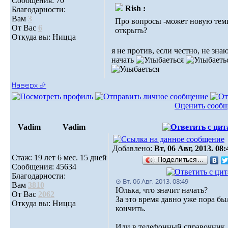
Сообщения: 70
Rish :
Благодарности:
Вам
3
Про вопросы -может новую тем
От Вас
6
открыть?
Откуда вы: Ницца
я не против, если честно, не знаю
начать
Наверх ⮵
Оценить сооб
Vadim
Vadim
Добавлено:
Вт, 06 Авг, 2013. 08:
Стаж: 19 лет 6 мес. 15 дней
Поделиться…
Сообщения: 45634
Благодарности:
⊙ Вт, 06 Авг, 2013. 08:49
Вам
3810
Юлька, что значит начать?
От Вас
2062
За это время давно уже пора бы
Откуда вы: Ницца
кончить.
Иди в телефонный справочник