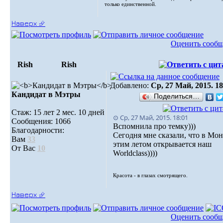
только единственной.
Наверх ⮵
Оценить сооб
Rish
Rish
Добавлено:
Ср, 27 Май, 2015. 18
Кандидат в Мэтры
Поделиться…
Стаж: 15 лет 2 мес. 10 дней
⊙ Ср, 27 Май, 2015. 18:01
Сообщения: 1066
Вспомнила про темку)))
Благодарности:
Сегодня мне сказали, что в Мон
Вам
33
этим летом открывается наш
От Вас
10
Worldclass))))
Красота - в глазах смотрящего.
Наверх ⮵
Оценить сооб