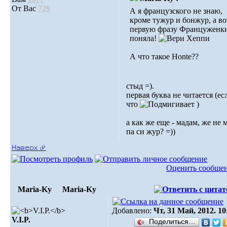
От Вас
729
А я французского не знаю,
кроме тужур и бонжур, а во
первую фразу Француженк
поняла!
А что такое Honte??
стыд =).
первая буква не читается (ес
что
)
а как же еще - мадам, же не
па си жур? =))
Наверх ⮵
Оценить сообще
Maria-Ky
Maria-Ky
Добавлено:
Чт, 31 Май, 2012. 10
V.I.P.
Поделиться…