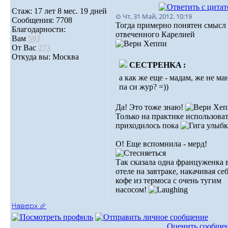
Стаж: 17 лет 8 мес. 19 дней
⊙ Чт, 31 Май, 2012. 10:19
Сообщения: 7708
Тогда примерно понятен смысл
Благодарности:
отвеченного Карелией
Вам
503
От Вас
273
Откуда вы: Москва
CECTPEHKA :
а как же еще - мадам, же не ма
па си жур? =))
Да! Это тоже знаю!
Только на практике использоват
приходилось пока
О! Еще вспомнила - мерд!
Так сказала одна француженка 
отеле на завтраке, накачивая се
кофе из термоса с очень тугим
насосом!
Наверх ⮵
Оценить сообще