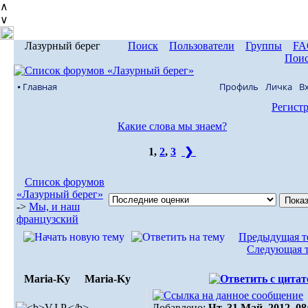
∧
∨
Лазурный берег
Поиск
Пользователи
Группы
FA
Пои
⦁ Главная
Профиль
Личка
В
Регист
Какие слова мы знаем?
1
,
2
,
3
❯
Список форумов
«Лазурный берег»
->
Мы, и наш
французский
Предыдущая т
Следующая 
Maria-Ky
Maria-Ky
Добавлено:
Чт, 31 Май, 2012. 08