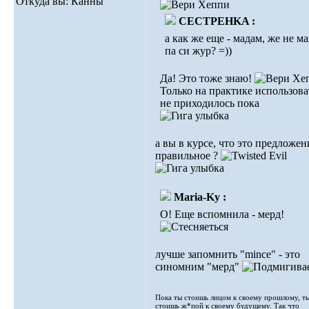
Откуда вы: Канны
CECTPEHKA :
а как же еще - мадам, же не м
па си жур? =))
Да! Это тоже знаю!
Только на практике использова
не приходилось пока
а вы в курсе, что это предложен
правильное ?
Maria-Ky :
О! Еще вспомнила - мерд!
лучше запомнить "mince" - это
синомним "мерд"
Пока ты стоишь лицом к своему прошлому, т
стоишь ж*пой к своему будущему. Так что