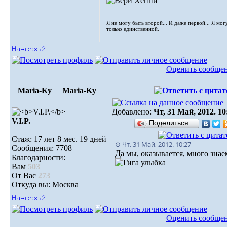
Я не могу быть второй... И даже первой... Я мог
только единственной.
Наверх ⮵
Оценить сообще
Maria-Ky
Maria-Ky
Добавлено:
Чт, 31 Май, 2012. 10
V.I.P.
Поделиться…
Стаж: 17 лет 8 мес. 19 дней
⊙ Чт, 31 Май, 2012. 10:27
Сообщения: 7708
Да мы, оказывается, много знае
Благодарности:
Вам
503
От Вас
273
Откуда вы: Москва
Наверх ⮵
Оценить сообще