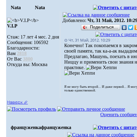
Nata
Nata
Добавлено:
Чт, 31 Май, 2012. 10:2
V.I.Р
Поделиться…
Стаж: 17 лет 4 мес. 2 дня
⊙ Чт, 31 Май, 2012. 10:29
Сообщения: 106592
Конечно! Так покопаемся в закро
Благодарности:
своей памяти, так ка-а-ак выдадим
Вам
2818
Предлагаю, Машунь, поехать в ию
От Вас
3800
Ниццу и применить свои знания 
Откуда вы: Москва
практике.
Я не могу быть второй... И даже первой... Я мог
только единственной.
Наверх ⮵
Оценить сообще
француженка
француженка