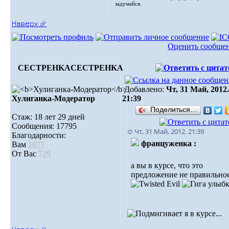
задумайся.
Наверх ⮵
Оценить сообще
CECTPEHKA
CECTPEHKA
Добавлено:
Чт, 31 Май, 2012.
Хулиганка-Модератор
21:39
Поделиться…
Стаж: 18 лет 29 дней
Сообщения: 17795
⊙ Чт, 31 Май, 2012. 21:39
Благодарности:
француженка :
Вам
1077
От Вас
729
а вы в курсе, что это
предложение не правильное
я в курсе...