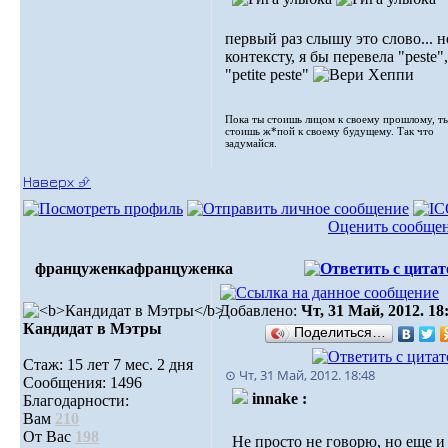
первый раз слышу это слово... н
контексту, я бы перевела "peste",
"petite peste"
Пока ты стоишь лицом к своему прошлому, т
стоишь ж*пой к своему будущему. Так что
задумайся.
Наверх ⮵
Оценить сообще
француженка
француженка
Добавлено:
Чт, 31 Май, 2012. 18
Кандидат в Мэтры
Поделиться…
Стаж: 15 лет 7 мес. 2 дня
⊙ Чт, 31 Май, 2012. 18:48
Сообщения: 1496
innake :
Благодарности:
Вам
210
От Вас
198
Не просто не говорю, но еще и