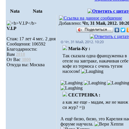
Nata
Nata
Добавлено:
Чт, 31 Май, 2012. 10:2
V.I.Р
Поделиться…
Стаж: 17 лет 4 мес. 2 дня
⊙ Чт, 31 Май, 2012. 10:20
Сообщения: 106592
Maria-Ky :
Благодарности:
Вам
2818
Так сказала одна француженка в
От Вас
3800
отеле на завтраке, накачивая себе
Откуда вы: Москва
кофе из термоса с очень тугим
насосом!
CECTPEHKA :
а как же еще - мадам, же не манж
си жур? =))
А ещё бизю, бизю, это Карелия на
форуме научила.