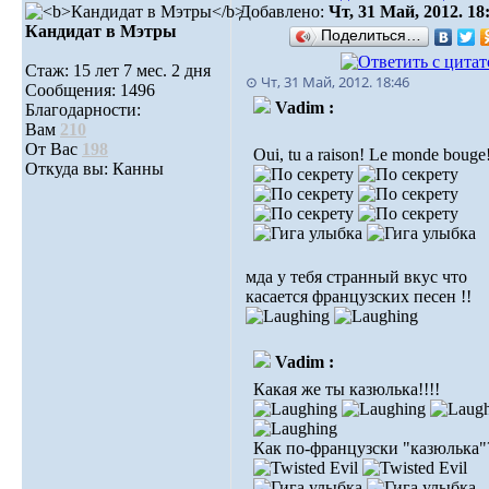
Добавлено:
Чт, 31 Май, 2012. 18
Кандидат в Мэтры
Поделиться…
Стаж: 15 лет 7 мес. 2 дня
⊙ Чт, 31 Май, 2012. 18:46
Сообщения: 1496
Vadim :
Благодарности:
Вам
210
От Вас
198
Oui, tu a raison! Le monde bouge!
Откуда вы: Канны
мда у тебя странный вкус что
касается французских песен !!
Vadim :
Какая же ты казюлька!!!!
Как по-французски "казюлька"