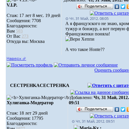
V.I.P.
Поделиться…
Стаж: 17 лет 8 мес. 19 дней
⊙ Чт, 31 Май, 2012. 08:05
Сообщения: 7708
А я французского не знаю, кром
Благодарности:
тужур и бонжур, а вот первую 
Вам
503
Француженки поняла!
От Вас
273
Откуда вы: Москва
А что такое Honte??
Наверх ⮵
Оценить сообще
CECTPEHKA
CECTPEHKA
Добавлено:
Чт, 31 Май, 2012.
Хулиганка-Модератор
09:51
Поделиться…
Стаж: 18 лет 29 дней
Сообщения: 17795
⊙ Чт, 31 Май, 2012. 09:51
Благодарности:
Maria-Ky :
Вам
1077