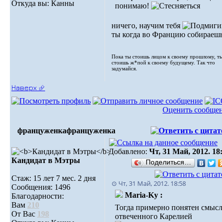
Откуда вы: Канны
понимаю!
ничего, научим тебя
ты когда во Францию собираешь
Пока ты стоишь лицом к своему прошлому, т
стоишь ж*пой к своему будущему. Так что
задумайся.
Наверх ⮵
Оценить сообще
француженка
француженка
Добавлено:
Чт, 31 Май, 2012. 18
Кандидат в Мэтры
Поделиться…
Стаж: 15 лет 7 мес. 2 дня
⊙ Чт, 31 Май, 2012. 18:58
Сообщения: 1496
Maria-Ky :
Благодарности:
Вам
210
Тогда примерно понятен смыс
От Вас
198
отвеченного Карелией