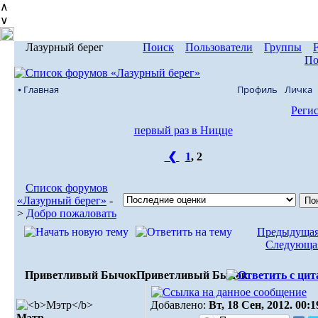
∧
∨
Лазурный берег
Поиск
Пользователи
Группы
По
⦁ Главная
Профиль
Личка
Реги
первый раз в Ницце
❮
1
,
2
Список форумов
«Лазурный берег»
-
>
Добро пожаловать
Предыдущая
Следующая
Приветливый Бычок
Приветливый Бычок
Добавлено:
Вт, 18 Сен, 2012. 00:1
Мэтр