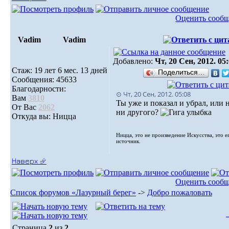
Оценить сооб
Vadim
Vadim
Добавлено:
Чт, 20 Сен, 2012. 05
Стаж: 19 лет 6 мес. 13 дней
Поделиться…
Сообщения: 45633
Благодарности:
⊙ Чт, 20 Сен, 2012. 05:08
Вам
3810
Ты уже и показал и убрал, или 
От Вас
2062
ни другого?
Откуда вы: Ницца
Ницца, это не произведение Искусства, это е
источник.
Наверх ⮵
Оценить сооб
Список форумов «Лазурный берег»
->
Добро пожаловать
Страница
2
из
2