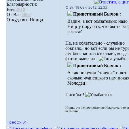
Благодарности:
⊙ Вт, 18 Сен, 2012. 22:33
Вам
3810
Приветливый Бычок :
От Вас
2062
Откуда вы: Ницца
Вадим, а вот обязательно надо
Ниццу поругать, что бы ты за
взялся?
Не, не обязательно - случайно
совпало.. но вот если бы не тури
лёг бы спасть и кто знает, когда
фотки вывесил..
Приветливый Бычок :
А так получил "толчок" и вот
сколько чудненького нам показ
Молодец!
Пасибки!
Ницца, это не произведение Искусства, это е
источник.
Наверх ⮵