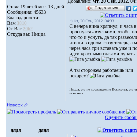
Добавлено:
Чт, 20 Сен, 2012. 04
Стаж: 19 лет 6 мес. 13 дней
Поделиться…
Сообщения: 45633
Благодарности:
⊙ Чт, 20 Сен, 2012. 04:33
Вам
3810
С вечера вина хряпнул, и часа 
От Вас
2062
проснулся - взял комп, чтобы п
Откуда вы: Ницца
что-то и уснуть, да так развесел
что ни в одном глазу теперь, а 
через часа три вставать уже и п
идти красными глазами лупать..
А ты сторожем работаешь или
пекарем?
Ницца, это не произведение Искусства, это е
источник.
Наверх ⮵
Оценить сооб
дядя
дядя