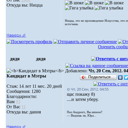
Откуда вы: Ницца
Ницца, это не произведение Искусства, это е
источник.
Наверх ⮵
Оценить сооб
дядя
дядя
Добавлено:
Чт, 20 Сен, 2012. 0
Кандидат в Мэтры
Поделиться…
Стаж: 14 лет 11 мес. 20 дней
⊙ Чт, 20 Сен, 2012. 04:55
Сообщения: 1280
щас покажу 8)
Благодарности:
....и затем уберу.
Вам
93
От Вас
11
Откуда вы: дания
Пал Андреич, Вы шпион?
— Видишь ли, Юра...
Наверх ⮵