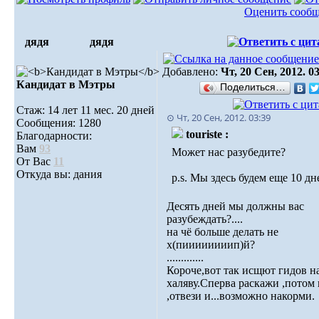
Оценить сооб
дядя
дядя
Добавлено:
Чт, 20 Сен, 2012. 0
Кандидат в Мэтры
Поделиться…
Стаж: 14 лет 11 мес. 20 дней
⊙ Чт, 20 Сен, 2012. 03:39
Сообщения: 1280
touriste :
Благодарности:
Вам
93
Может нас разубедите?
От Вас
11
Откуда вы: дания
p.s. Мы здесь будем еще 10 дн
Десять дней мы должны вас
разубеждать?....
на чё больше делать не
х(пиииииииип)й?
.............
Короче,вот так исщют гидов н
халяву.Сперва раскажи ,потом
,отвези и...возможно накорми.