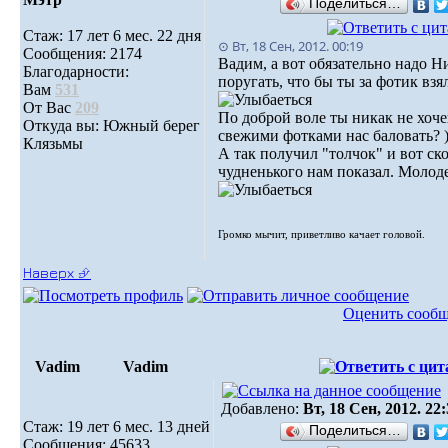
Поделиться…
Стаж: 17 лет 6 мес. 22 дня
⊙ Вт, 18 Сен, 2012. 00:19
Сообщения: 2174
Вадим, а вот обязательно надо 
Благодарности:
поругать, что бы ты за фотик взя
Вам
531
От Вас
209
По доброй воле ты никак не хоч
Откуда вы: Южный берег
свежими фотками нас баловать? ))
Клязьмы
А так получил "толчок" и вот ск
чудненького нам показал. Молод
Громко мычит, приветливо качает головой.
Наверх ⮵
Оценить сооб
Vadim
Vadim
Добавлено:
Вт, 18 Сен, 2012. 22
Стаж: 19 лет 6 мес. 13 дней
Поделиться…
Сообщения: 45633