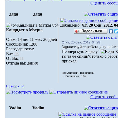
Оценить сооб
дядя
дядя
Добавлено:
Чт, 20 Сен, 2012. 0
Кандидат в Мэтры
Поделиться…
Стаж: 14 лет 11 мес. 20 дней
⊙ Чт, 20 Сен, 2012. 04:28
Сообщения: 1280
Здравствуйте ребята ,слушайте
Благодарности:
Пеонерскую Зорьку"
Вам
93
ты та чё спиш?я только с рабо
От Вас
11
приехал.
Откуда вы: дания
Пал Андреич, Вы шпион?
— Видишь ли, Юра...
Наверх ⮵
Оценить сооб
Vadim
Vadim