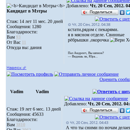
Добавлено:
Чт, 20 Сен, 2012. 0
Кандидат в Мэтры
Поделиться…
Стаж: 14 лет 11 мес. 20 дней
⊙ Чт, 20 Сен, 2012. 04:38
Сообщения: 1280
кстати,рядом с пекарями.
Благодарности:
я в мясном отделе. Свинные
Вам
93
рёбрышки ,окорочка
От Вас
11
Откуда вы: дания
Пал Андреич, Вы шпион?
— Видишь ли, Юра...
Наверх ⮵
Оценить сооб
Vadim
Vadim
Добавлено:
Чт, 20 Сен, 2012. 04
Стаж: 19 лет 6 мес. 13 дней
Поделиться…
Сообщения: 45633
Благодарности:
⊙ Чт, 20 Сен, 2012. 04:43
Вам
3810
А что ты сними по ночам делае
От Вас
2062