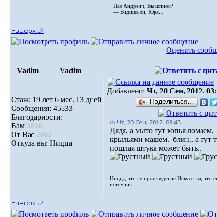
Пал Андреич, Вы шпион?
— Видишь ли, Юра...
Наверх ⮵
Оценить сооб
Vadim
Vadim
Добавлено:
Чт, 20 Сен, 2012. 03
Стаж: 19 лет 6 мес. 13 дней
Поделиться…
Сообщения: 45633
Благодарности:
⊙ Чт, 20 Сен, 2012. 03:45
Вам
3810
Дядя, а мыто тут копья ломаем,
От Вас
2062
крыльями машем.. блин.. а тут т
Откуда вы: Ницца
пошлая штука может быть..
Ницца, это не произведение Искусства, это е
источник.
Наверх ⮵