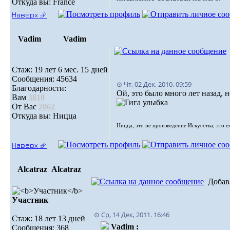
Откуда вы: France
Наверх ⮵
Vadim
Vadim
Стаж: 19 лет 6 мес. 15 дней
Сообщения: 45634
⊙ Чт, 02 Дек, 2010. 09:59
Благодарности:
Ой, это было много лет назад, н
Вам
3810
От Вас
2062
Откуда вы: Ницца
Ницца, это не произведение Искусства, это е
Наверх ⮵
Alcatraz
Alcatraz
Добав
Участник
⊙ Ср, 14 Дек, 2011. 16:46
Стаж: 18 лет 13 дней
Vadim :
Сообщения: 368