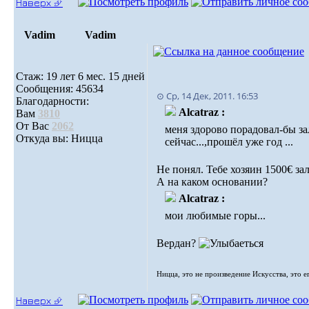
Наверх ⮵
Vadim
Vadim
Стаж: 19 лет 6 мес. 15 дней
Сообщения: 45634
⊙ Ср, 14 Дек, 2011. 16:53
Благодарности:
Alcatraz :
Вам
3810
От Вас
2062
меня здорово порадовал-бы зал
Откуда вы: Ницца
сейчас...,прошёл уже год ...
Не понял. Тебе хозяин 1500€ за
А на каком основании?
Alcatraz :
мои любимые горы...
Вердан?
Ницца, это не произведение Искусства, это е
Наверх ⮵