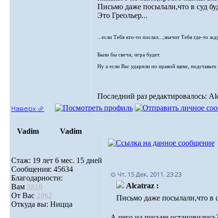
Письмо даже посылали,что в суд буд
Это Греольер...
...если Тебя кто-то послал...,значит Тебя где-то жду
Были бы свечи, игра будет.
Ну а если Вас ударили по правой щеке, подставьте 
Последний раз редактировалось: Alca
Наверх ⮵
Vadim
Vadim
Стаж: 19 лет 6 мес. 15 дней
Сообщения: 45634
⊙ Чт, 15 Дек, 2011. 23:23
Благодарности:
Alcatraz :
Вам
3810
От Вас
2062
Письмо даже посылали,что в су
Откуда вы: Ницца
А чего на письме остановились