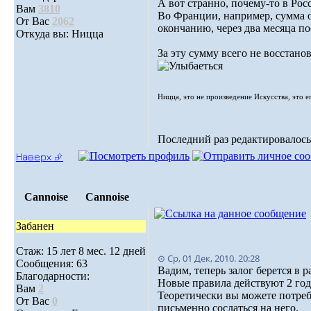
А вот странно, почему-то в Рос
Вам
3810
Во Франции, например, сумма од
От Вас
2062
окончанию, через два месяца по
Откуда вы: Ницца
За эту сумму всего не восстанов
Ницца, это не произведение Искусства, это е
Последний раз редактировалось: 
Наверх ⮵
Cannoise
Cannoise
Забанен
Стаж: 15 лет 8 мес. 12 дней
⊙ Ср, 01 Дек, 2010. 20:28
Сообщения: 63
Вадим, теперь залог берется в р
Благодарности:
Новые правила действуют 2 года
Вам
2
Теоретически вы можете потребо
От Вас
0
письменно сослаться на него.