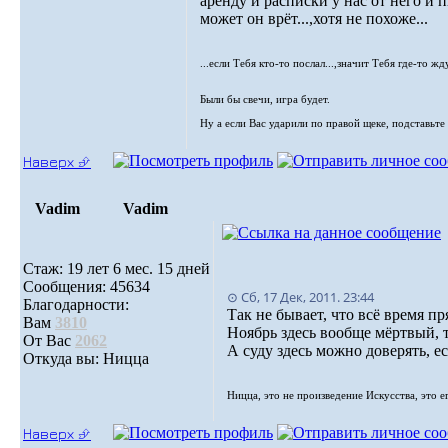
аренду и расписки у нас от него и п
может он врёт...,хотя не похоже...
...если Тебя кто-то послал...,значит Тебя где-то жду
Были бы свечи, игра будет.
Ну а если Вас ударили по правой щеке, подставьте 
Наверх ⮵
Vadim
Vadim
Стаж: 19 лет 6 мес. 15 дней
Сообщения: 45634
⊙ Сб, 17 Дек, 2011. 23:44
Благодарности:
Так не бывает, что всё время пр
Вам
3810
Ноябрь здесь вообще мёртвый, 
От Вас
2062
А суду здесь можно доверять, е
Откуда вы: Ницца
Ницца, это не произведение Искусства, это е
Наверх ⮵