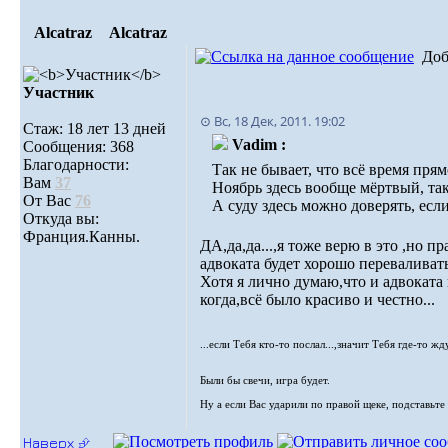
Alcatraz
Alcatraz
Доб
Участник
⊙ Вс, 18 Дек, 2011. 19:02
Стаж: 18 лет 13 дней
Vadim :
Сообщения: 368
Благодарности:
Так не бывает, что всё время прям
Вам
37
Ноябрь здесь вообще мёртвый, та
От Вас
76
А суду здесь можно доверять, если
Откуда вы:
Франция.Канны.
ДА,да,да...,я тоже верю в это ,но 
адвоката будет хорошо переваливать 
Хотя я лично думаю,что и адвоката 
когда,всё было красиво и честно...
...если Тебя кто-то послал...,значит Тебя где-то жду
Были бы свечи, игра будет.
Ну а если Вас ударили по правой щеке, подставьте 
Наверх ⮵