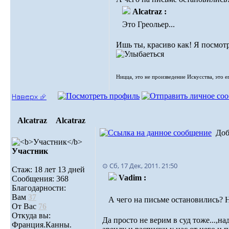
Alcatraz :
Это Греольер...
Ишь ты, красиво как! Я посмотре
Ницца, это не произведение Искусства, это е
Наверх ⮵
Alcatraz
Alcatraz
Доб
Участник
⊙ Сб, 17 Дек, 2011. 21:50
Стаж: 18 лет 13 дней
Vadim :
Сообщения: 368
Благодарности:
Вам
37
А чего на письме остановились? 
От Вас
76
Откуда вы:
Да просто не верим в суд тоже...,на
Франция.Канны.