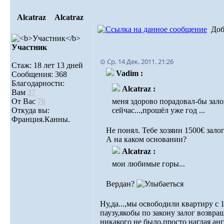
Alcatraz
Alcatraz
Доб
Участник
⊙ Ср, 14 Дек, 2011. 21:26
Стаж: 18 лет 13 дней
Vadim :
Сообщения: 368
Благодарности:
Alcatraz :
Вам
37
От Вас
76
меня здорово порадовал-бы залог
Откуда вы:
сейчас...,прошёл уже год ...
Франция.Канны.
Не понял. Тебе хозяин 1500€ залог
А на каком основании?
Alcatraz :
мои любимые горы...
Вердан?
Ну,да...,мы освободили квартиру с 
паузу,якобы по закону залог возвра
никакого не было,просто наглая анг