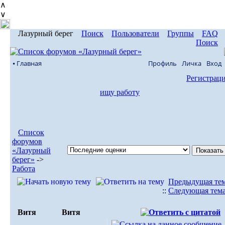
∧
∨
Лазурный берег
Поиск
Пользователи
Группы
FAQ
Поиск
⦁ Главная
Профиль
Личка
Вход
Регистрац
ищу работу
Список
форумов
«Лазурный
берег»
->
Работа
Предыдущая те
::
Следующая тем
Витя
Витя