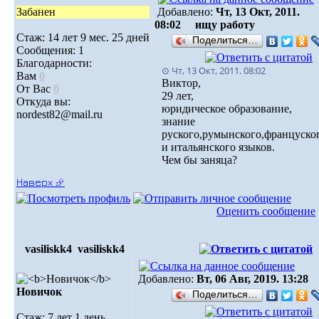
Забанен
Добавлено:
Чт, 13 Окт, 2011.
08:02
ищу работу
Стаж: 14 лет 9 мес. 25 дней
Поделиться…
Сообщения: 1
Благодарности:
⊙ Чт, 13 Окт, 2011. 08:02
Вам
0
Виктор,
От Вас
0
29 лет,
Откуда вы:
юридическое образование,
nordest82@mail.ru
знание
руского,румынского,француско
и итальянского языков.
Чем бы заняца?
Наверх ⮵
Оценить сообщение
vasiliskk4
vasiliskk4
Добавлено:
Вт, 06 Авг, 2019. 13:28
Новичок
Поделиться…
Стаж: 7 лет 1 день