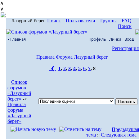
∧
∨
Лазурный берег
Поиск
Пользователи
Группы
FAQ
Поиск
⦁ Главная
Профиль
Личка
Вход
Регистрация
Правила Форума Лазурный берег.
❮
1
,
2
,
3
,
4
,
5
,
6
,
7
,
8
Список
форумов
«Лазурный
берег»
->
Правила
форума
«Лазурный
берег»
Предыдущая
тема
::
Следующая тема