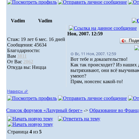
Vadim
Vadim
Ноя, 2007. 12:59
Стаж: 19 лет 6 мес. 16 дней
Под
Сообщения: 45634
Благодарности:
⊙ Вс, 11 Ноя, 2007. 12:59
Вам
3811
Вот тебе и доказательство!
От Вас
2062
Как так происходит? Из наших 
Откуда вы: Ницца
вытряхивают, они всё выучивают
умеют?
Прям, нонсенс какой-то!
Наверх ⮵
Список форумов «Лазурный берег»
->
Образование во Фран
Страница
4
из
5