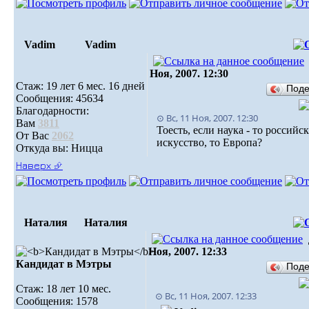
Vadim
Vadim
Ноя, 2007. 12:30
Стаж: 19 лет 6 мес. 16 дней
Под
Сообщения: 45634
Благодарности:
⊙ Вс, 11 Ноя, 2007. 12:30
Вам
3811
Тоесть, если наука - то российс
От Вас
2062
искусство, то Европа?
Откуда вы: Ницца
Наверх ⮵
Наталия
Наталия
Ноя, 2007. 12:33
Кандидат в Мэтры
Под
Стаж: 18 лет 10 мес.
⊙ Вс, 11 Ноя, 2007. 12:33
Сообщения: 1578