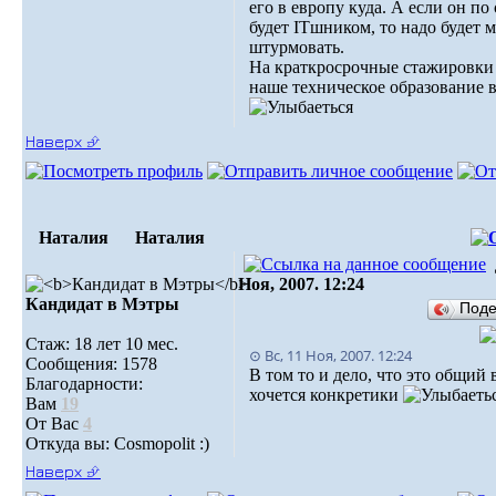
его в европу куда. А если он по
будет ITшником, то надо будет 
штурмовать.
На краткросрочные стажировки 
наше техническое образование в
Наверх ⮵
Наталия
Наталия
Ноя, 2007. 12:24
Кандидат в Мэтры
Под
Стаж: 18 лет 10 мес.
⊙ Вс, 11 Ноя, 2007. 12:24
Сообщения: 1578
В том то и дело, что это общий 
Благодарности:
хочется конкретики
Вам
19
От Вас
4
Откуда вы: Cosmopolit :)
Наверх ⮵