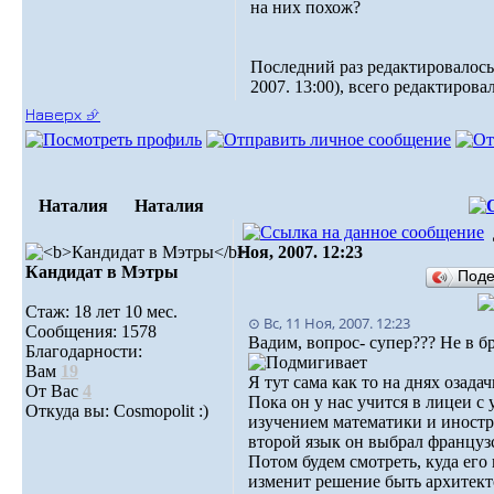
на них похож?
Последний раз редактировалось:
2007. 13:00), всего редактировал
Наверх ⮵
Наталия
Наталия
Ноя, 2007. 12:23
Кандидат в Мэтры
Под
Стаж: 18 лет 10 мес.
⊙ Вс, 11 Ноя, 2007. 12:23
Сообщения: 1578
Вадим, вопрос- супер??? Не в бро
Благодарности:
Вам
19
Я тут сама как то на днях озада
От Вас
4
Пока он у нас учится в лицеи с
Откуда вы: Cosmopolit :)
изучением математики и иностр
второй язык он выбрал француз
Потом будем смотреть, куда его 
изменит решение быть архитект