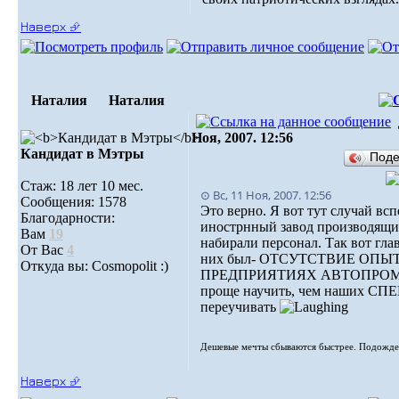
Наверх ⮵
Наталия
Наталия
Ноя, 2007. 12:56
Кандидат в Мэтры
Под
Стаж: 18 лет 10 мес.
⊙ Вс, 11 Ноя, 2007. 12:56
Сообщения: 1578
Это верно. Я вот тут случай всп
Благодарности:
инострнный завод производящий
Вам
19
набирали персонал. Так вот гл
От Вас
4
них был- ОТСУТСТВИЕ ОПЫ
Откуда вы: Cosmopolit :)
ПРЕДПРИЯТИЯХ АВТОПРОМА
проще научить, чем наших 
переучивать
Дешевые мечты сбываются быстрее. Подождем
Наверх ⮵