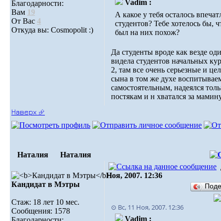
Vadim :
Благодарности:
Вам
19
А какое у тебя осталось впеча
От Вас
4
студентов? Тебе хотелось бы, 
Откуда вы: Cosmopolit :)
был на них похож?
Да студенты вроде как везде оди
видела студентов начальных кур
2, там все очень серьезные и ц
сына в том же духе воспитывае
самостоятельным, надеялся толь
постякам и н хватался за мамин
Наверх ⮵
Наталия
Наталия
Ноя, 2007. 12:36
Кандидат в Мэтры
Под
Стаж: 18 лет 10 мес.
⊙ Вс, 11 Ноя, 2007. 12:36
Сообщения: 1578
Vadim :
Благодарности: