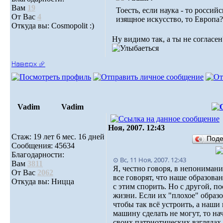
Вам
19
Тоесть, если наука - то российс
От Вас
4
изящное искусство, то Европа?
Откуда вы: Cosmopolit :)
Ну видимо так, а ты не согласен
Наверх ⮵
Vadim
Vadim
Ноя, 2007. 12:43
Стаж: 19 лет 6 мес. 16 дней
Под
Сообщения: 45634
Благодарности:
⊙ Вс, 11 Ноя, 2007. 12:43
Вам
3811
Я, честно говоря, в непониман
От Вас
2062
все говорят, что наше образован
Откуда вы: Ницца
с этим спорить. Но с другой, п
жизни. Если их "плохое" образо
чтобы так всё устроить, а наш
машину сделать не могут, то на
своих патриотических взглядах.