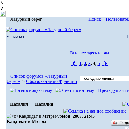
∧
∨
Лазурный берег
Поиск
Пользовате
⦁ Главная
Высшее здесь и там
❮
1
,
2
,
3
,
4
,
5
❯
Список форумов «Лазурный
берег»
->
Образование во Франции
Предыдущая те
Наталия
Наталия
Ноя, 2007. 21:45
Кандидат в Мэтры
Под