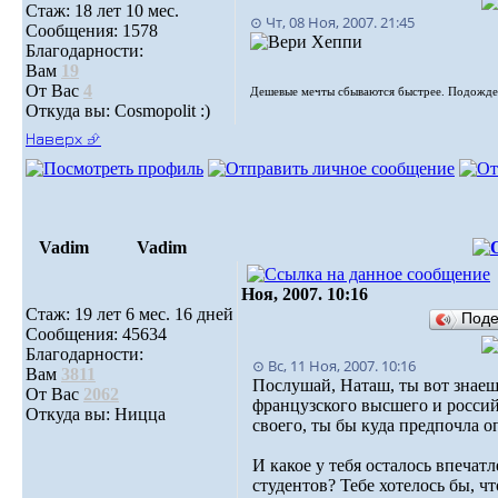
Стаж: 18 лет 10 мес.
⊙ Чт, 08 Ноя, 2007. 21:45
Сообщения: 1578
Благодарности:
Вам
19
От Вас
4
Дешевые мечты сбываются быстрее. Подождем
Откуда вы: Cosmopolit :)
Наверх ⮵
Vadim
Vadim
Ноя, 2007. 10:16
Стаж: 19 лет 6 мес. 16 дней
Под
Сообщения: 45634
Благодарности:
⊙ Вс, 11 Ноя, 2007. 10:16
Вам
3811
Послушай, Наташ, ты вот знае
От Вас
2062
французского высшего и россий
Откуда вы: Ницца
своего, ты бы куда предпочла о
И какое у тебя осталось впечат
студентов? Тебе хотелось бы, ч