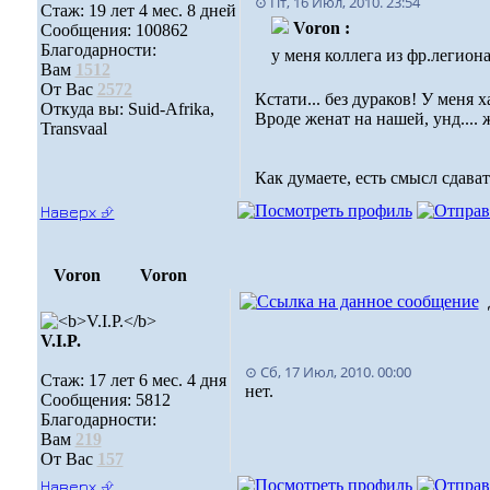
⊙ Пт, 16 Июл, 2010. 23:54
Стаж: 19 лет 4 мес. 8 дней
Voron :
Сообщения: 100862
Благодарности:
у меня коллега из фр.легиона
Вам
1512
От Вас
2572
Кстати... без дураков! У меня 
Откуда вы: Suid-Afrika,
Вроде женат на нашей, унд.... ж
Transvaal
Как думаете, есть смысл сдава
Наверх ⮵
Voron
Voron
V.I.P.
⊙ Сб, 17 Июл, 2010. 00:00
Стаж: 17 лет 6 мес. 4 дня
нет.
Сообщения: 5812
Благодарности:
Вам
219
От Вас
157
Наверх ⮵