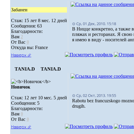
Забанен
Стаж: 15 лет 8 мес. 12 дней
⊙ Ср, 01 Дек, 2010. 15:18
Сообщения: 63
В Ницце конкретно, а также в
Благодарности:
пляжах и ресторанах. Я свою 
Вам
2
я имею в виду - носителей ан
От Вас
0
Откуда вы: France
Наверх ⮵
TANIA.D
TANIA.D
Новичок
⊙ Ср, 02 Окт, 2013. 19:55
Стаж: 12 лет 10 мес. 5 дней
Rabotu bez francuzskogo mozno na
Сообщения: 5
drugih.
Благодарности:
Вам
0
От Вас
0
Наверх ⮵