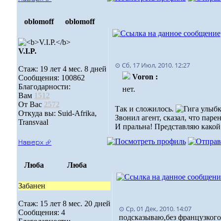
oblomoff
oblomoff
V.I.P.
⊙ Сб, 17 Июл, 2010. 12:27
Стаж: 19 лет 4 мес. 8 дней
Voron :
Сообщения: 100862
Благодарности:
нет.
Вам
1512
От Вас
2572
Так и сложилось.
Откуда вы: Suid-Afrika,
Звонил агент, сказал, что паре
Transvaal
И пральна! Представляю какой 
Наверх ⮵
Люба
Люба
Забанен
Стаж: 15 лет 8 мес. 20 дней
⊙ Ср, 01 Дек, 2010. 14:07
Сообщения: 4
подсказываю,без французкого