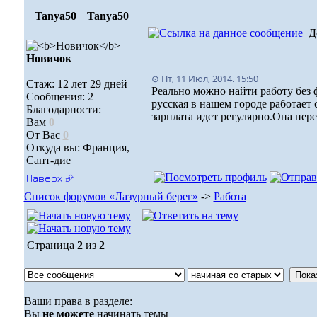
Tanya50
Tanya50
Д
Новичок
⊙ Пт, 11 Июл, 2014. 15:50
Стаж: 12 лет 29 дней
Реально можно найти работу без 
Сообщения: 2
русская в нашем городе работает 
Благодарности:
зарплата идет регулярно.Она пере
Вам
0
От Вас
0
Откуда вы: Франция,
Сант-дие
Наверх ⮵
Список форумов «Лазурный берег»
->
Работа
Страница
2
из
2
Ваши права в разделе:
Вы
не можете
начинать темы