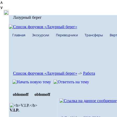
∧
∨
Лазурный берег
Главная
Экскурсии
Переводчики
Трансферы
Верт
Список форумов «Лазурный берег»
->
Работа
oblomoff
oblomoff
V.I.P.