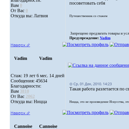
Благодарности:
посоветовать себя
Вам
0
От Вас
0
Откуда вы: Латвия
Путешественник со стажем
Запрещено предлагать товары и ус
Предупреждение:
Vadim
Наверх ⮵
Vadim
Vadim
Стаж: 19 лет 6 мес. 14 дней
Сообщения: 45634
⊙ Ср, 01 Дек, 2010. 14:23
Благодарности:
Такая работа разлетается по с
Вам
3810
От Вас
2062
Откуда вы: Ницца
Ницца, это не произведение Искусства, эт
Наверх ⮵
Cannoise
Cannoise