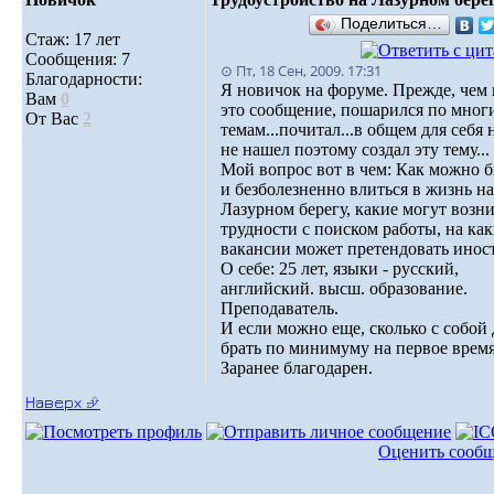
Поделиться…
Стаж: 17 лет
Сообщения: 7
⊙ Пт, 18 Сен, 2009. 17:31
Благодарности:
Я новичок на форуме. Прежде, чем 
Вам
0
это сообщение, пошарился по мног
От Вас
2
темам...почитал...в общем для себя 
не нашел поэтому создал эту тему...
Мой вопрос вот в чем: Как можно 
и безболезненно влиться в жизнь на
Лазурном берегу, какие могут возн
трудности с поиском работы, на ка
вакансии может претендовать инос
О себе: 25 лет, языки - русский,
английский. высш. образование.
Преподаватель.
И если можно еще, сколько с собой 
брать по минимуму на первое врем
Заранее благодарен.
Наверх ⮵
Оценить сооб