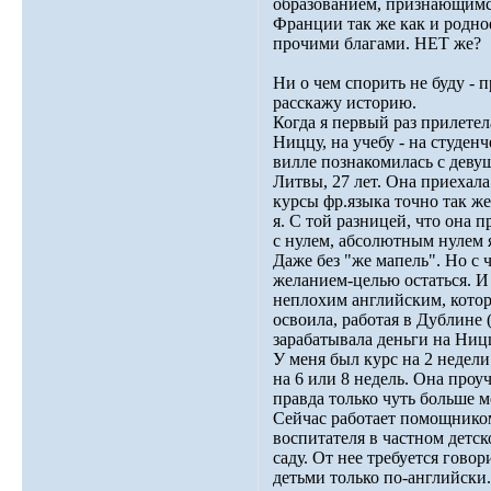
образованием, признающимс
Франции так же как и родно
прочими благами. НЕТ же?
Ни о чем спорить не буду - 
расскажу историю.
Когда я первый раз прилетел
Ниццу, на учебу - на студен
вилле познакомилась с деву
Литвы, 27 лет. Она приехала
курсы фр.языка точно так же
я. С той разницей, что она п
с нулем, абсолютным нулем 
Даже без "же мапель". Но с 
желанием-целью остаться. И
неплохим английским, кото
освоила, работая в Дублине 
зарабатывала деньги на Ниц
У меня был курс на 2 недели
на 6 или 8 недель. Она проу
правда только чуть больше м
Сейчас работает помощнико
воспитателя в частном детс
саду. От нее требуется говор
детьми только по-английски.