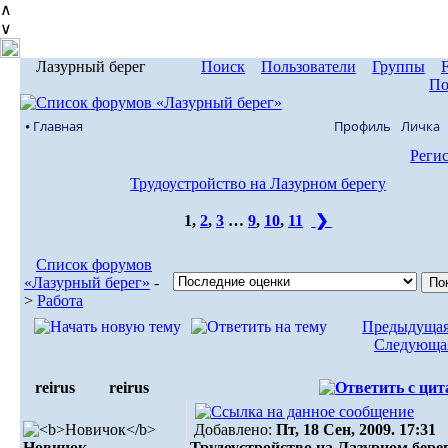
∧
∨
Лазурный берег
Поиск
Пользователи
Группы
По
⦁ Главная
Профиль
Личка
Реги
Трудоустройство на Лазурном берегу
1
,
2
,
3
…
9
,
10
,
11
❯
Список форумов
«Лазурный берег»
-
>
Работа
Предыдущая
Следующая
reirus
reirus
Добавлено:
Пт, 18 Сен, 2009. 17:31
Новичок
Трудоустройство на Лазурном бере