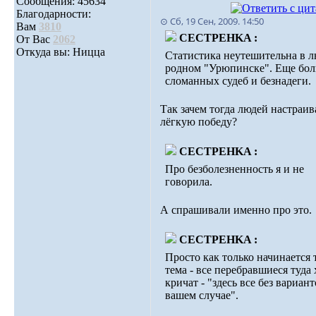
Сообщения: 45634
Благодарности:
⊙ Сб, 19 Сен, 2009. 14:50
Вам
3810
CECTPEHKA :
От Вас
2062
Откуда вы: Ницца
Статистика неутешительна в 
родном "Урюпинске". Еще бо
сломанных судеб и безнадеги.
Так зачем тогда людей настраив
лёгкую победу?
CECTPEHKA :
Про безболезненность я и не
говорила.
А спрашивали именно про это.
CECTPEHKA :
Просто как только начинается 
тема - все перебравшиеся туда
кричат - "здесь все без вариант
вашем случае".