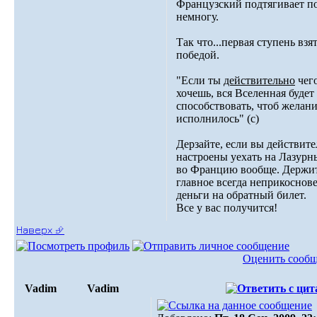
Французский подтягивает п
немногу.
Так что...первая ступень взят
победой.
"Если ты
действительно
чего
хочешь, вся Вселенная будет
способствовать, чтоб желани
исполнилось" (с)
Дерзайте, если вы действит
настроены уехать на Лазурн
во Францию вообще. Держи
главное всегда неприкосно
деньги на обратный билет.
Все у вас получится!
Наверх ⮵
Оценить сооб
Vadim
Vadim