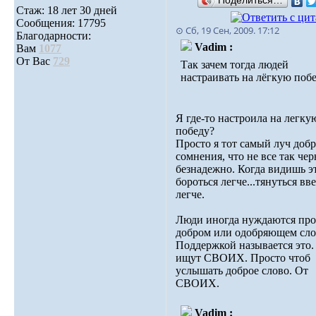
Поделиться…
Стаж: 18 лет 30 дней
Сообщения: 17795
⊙ Сб, 19 Сен, 2009. 17:12
Благодарности:
Vadim :
Вам
1077
От Вас
729
Так зачем тогда людей
настраивать на лёгкую поб
Я где-то настроила на легку
победу?
Просто я тот самый луч доб
сомнения, что не все так чер
безнадежно. Когда видишь эт
бороться легче...тянуться вв
легче.
Люди иногда нуждаются про
добром или одобряющем сло
Поддержкой называется это.
ищут СВОИХ. Просто чтоб
услышать доброе слово. От
СВОИХ.
Vadim :