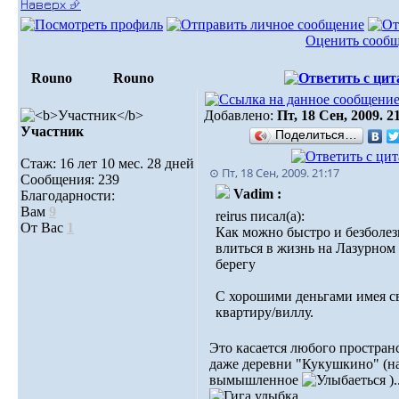
Наверх ⮵
Оценить сооб
Rouno
Rouno
Добавлено:
Пт, 18 Сен, 2009. 2
Участник
Поделиться…
Стаж: 16 лет 10 мес. 28 дней
⊙ Пт, 18 Сен, 2009. 21:17
Сообщения: 239
Vadim :
Благодарности:
Вам
9
reirus писал(а):
От Вас
1
Как можно быстро и безболе
влиться в жизнь на Лазурном
берегу
С хорошими деньгами имея 
квартиру/виллу.
Это касается любого пространс
даже деревни "Кукушкино" (н
вымышленное
).