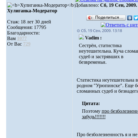
Добавлено:
Сб, 19 Сен, 2009.
Хулиганка-Модератор
Поделиться…
Стаж: 18 лет 30 дней
Сообщения: 17795
⊙ Сб, 19 Сен, 2009. 13:18
Благодарности:
Vadim :
Вам
1077
От Вас
729
Сестрён, статистика
неутешительна. Куча слом
судеб и застрявших в
безвременьи.
Статистика неутешительна 
родном "Урюпинске". Еще 
сломанных судеб и безнадег
Цитата:
Поэтому
про безболезнен
забудь!!!!!!!
Про безболезненность я и не