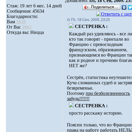
Добавлено:
Пт, 18 Сен, 2009. 23
Стаж: 19 лет 6 мес. 14 дней
Поделиться…
Сообщения: 45634
Благодарности:
⊙ Пт, 18 Сен, 2009. 23:25
Вам
3810
CECTPEHKA :
От Вас
2062
Откуда вы: Ницца
Каждый раз удивляюсь - все ли
кто так говорят - приехали во
Францию с превосходным
французским, образованием,
признающимся во Франции та
как и родное и прочими блага
НЕТ же?
Сестрён, статистика неутешите
Куча сломанных судеб и застря
безвременьи.
Поэтому
про безболезненность
забудь!!!!!!!
CECTPEHKA :
просто расскажу историю.
Поясни только, что во Франции
права на работу работать НЕЛЬ