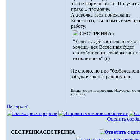
это не формальность. Получить 
право... промолчу.
А девочка твоя приехала из
Евросоюза, стало быть имея пра
работу.
CECTPEHKA :
"Если ты действительно чего-
хочешь, вся Вселенная будет
способствовать, чтоб желание 
исполнилось" (с)
Не спорю, но про "безболезнен
забудьте как о страшном сне.
Ницца, это не произведение Искусства, это е
источник.
Наверх ⮵
Оценить сооб
CECTPEHKA
CECTPEHKA