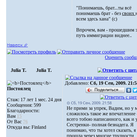
"Понимаешь, брат...ты всё
понимаешь брат - без
своих
всем здесь хана" (с)
Впрочем, вам - прошедшим 
путь иммиграции виднее..
Наверх ⮵
Оценить сооб
Julia T.
Julia T.
Добавлено:
Сб, 19 Сен, 2009. 21:5
Постоялец
Поделиться…
Стаж: 17 лет 1 мес. 24 дня
⊙ Сб, 19 Сен, 2009. 21:58
Сообщения: 599
Не прими за упрек, Вадим, но у 
Благодарности:
сложилось такое же впечатление 
Вам
15
всего тобою написанного, как и 
От Вас
76
Сестренки- полная безнадега. Я
Откуда вы: Finland
понимаю, что ты хотел сказать, я
прошла через многие трудности