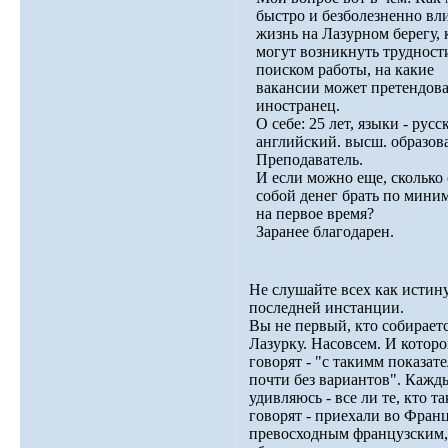
быстро и безболезненно вли
жизнь на Лазурном берегу, 
могут возникнуть трудност
поиском работы, на какие
вакансии может претендова
иностранец.
О себе: 25 лет, языки - русс
английский. высш. образов
Преподаватель.
И если можно еще, сколько 
собой денег брать по мини
на первое время?
Заранее благодарен.
Не слушайте всех как истин
последней инстанции.
Вы не первый, кто собираетс
Лазурку. Насовсем. И котор
говорят - "с такимм показат
почти без вариантов". Кажд
удивляюсь - все ли те, кто та
говорят - приехали во Фран
превосходным французским,