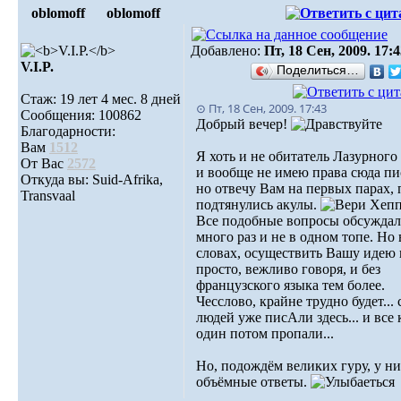
oblomoff
oblomoff
Добавлено:
Пт, 18 Сен, 2009. 17:
V.I.P.
Поделиться…
Стаж: 19 лет 4 мес. 8 дней
⊙ Пт, 18 Сен, 2009. 17:43
Сообщения: 100862
Добрый вечер!
Благодарности:
Вам
1512
Я хоть и не обитатель Лазурного 
От Вас
2572
и вообще не имею права сюда пи
Откуда вы: Suid-Afrika,
но отвечу Вам на первых парах, 
Transvaal
подтянулись акулы.
Все подобные вопросы обсуждал
много раз и не в одном топе. Но 
словах, осуществить Вашу идею 
просто, вежливо говоря, и без
французского языка тем более.
Чесслово, крайне трудно будет... 
людей уже писАли здесь... и все 
один потом пропали...
Но, подождём великих гуру, у ни
объёмные ответы.