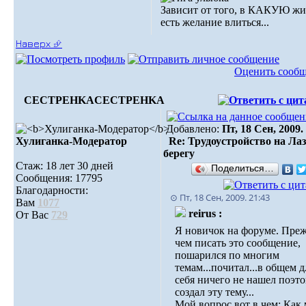
Зависит от того, в КАКУЮ жи
есть желание влиться...
Наверх ⮵
Оценить сооб
CECTPEHKA
CECTPEHKA
Добавлено:
Пт, 18 Сен, 2009.
Хулиганка-Модератор
Re: Трудоустройство на Ла
берегу
Стаж: 18 лет 30 дней
Поделиться…
Сообщения: 17795
Благодарности:
⊙ Пт, 18 Сен, 2009. 21:43
Вам
1077
reirus :
От Вас
729
Я новичок на форуме. Преж
чем писать это сообщение,
пошарился по многим
темам...почитал...в общем д
себя ничего не нашел поэт
создал эту тему...
Мой вопрос вот в чем: Как