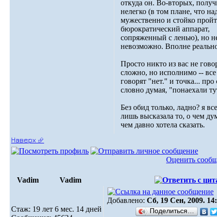
откуда он. Во-вторых, получ
нелегко (в том плане, что на
мужественно и стойко пройт
бюрократический аппарат,
сопряженный с ленью), но н
невозможно. Вполне реально
Просто никто из вас не гово
сложно, но исполнимо -- все
говорят "нет." и точка... про
словно думая, "понаехали ту
Без обид только, ладно? я вс
лишь высказала то, о чем дум
чем давно хотела сказать.
Наверх ⮵
Оценить сооб
Vadim
Vadim
Добавлено:
Сб, 19 Сен, 2009. 14
Стаж: 19 лет 6 мес. 14 дней
Поделиться…