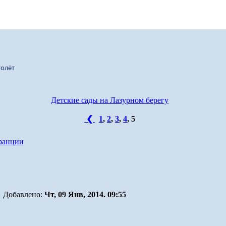
олёт
Детские сады на Лазурном берегу
❮
1
,
2
,
3
,
4
,
5
ранции
Добавлено:
Чт, 09 Янв, 2014. 09:55