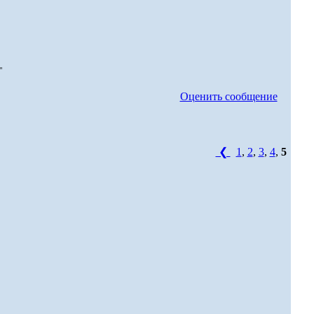
"
Оценить сообщение
❮
1
,
2
,
3
,
4
,
5