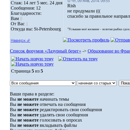
⊙ Чт, 09 Янв, 2014. 09:55
Стаж: 14 лет 5 мес. 24 дня
Rish
Сообщения: 12
не продумали (((
Благодарности:
спасибо за правильное направлен
Вам
0
От Вас
1
Откуда вы: St-Petersbourg
"Услышав моё желание - золотая рыбка сдохла
Наверх ⮵
Список форумов «Лазурный берег»
->
Образование во Фра
Страница
5
из
5
Ваши права в разделе:
Вы
не можете
начинать темы
Вы
не можете
отвечать на сообщения
Вы
не можете
редактировать свои сообщения
Вы
не можете
удалять свои сообщения
Вы
не можете
голосовать в опросах
Вы
не можете
вкладывать файлы