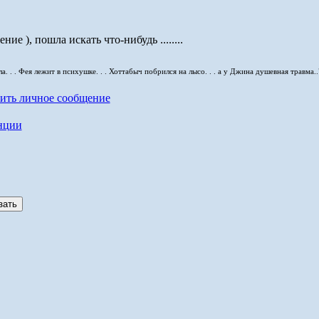
ие ), пошла искать что-нибудь ........
. . . Фея лежит в психушке. . . Хоттабыч побрился на лысо. . . а у Джина душевная травма..
нции