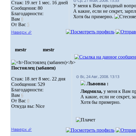
⊙ Ср, 21 Май, 2008. 15:33
Стаж: 19 лет 1 мес. 16 дней
У меня к Вам праздный вопро
Сообщения: 80
А какие, если не секрет, зарп
Благодарности:
Хотя бы примерно.
Вам
0
От Вас
5
Наверх ⮵
mestr
mestr
Постоялец (забанен)
⊙ Вс, 24 Авг, 2008. 13:13
Стаж: 18 лет 8 мес. 22 дня
Львовна :
Сообщения: 529
Благодарности:
Людмила,
у меня к Вам п
Вам
6
А какие, если не секрет, 
От Вас
0
Хотя бы примерно.
Откуда вы: Nice
Наверх ⮵