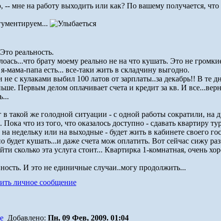
, -- мне на работу выходить или как? По вашему получается, что 
гументируем...
 Это реальность.
оась...что брату моему реально не на что кушать. Это не громки
я-мама-папа есть... все-таки жить в складчину выгодно.
 не с кулаками выбил 100 латов от зарплаты..за декабрь!! В те д
ьше. Первым делом оплачивает счета и кредит за кв. И все...верн
...
 в такой же голодной ситуации - с одной работы сократили, на 
. Пока что из того, что оказалось доступно - сдавать квартиру тур
к, на недельку или на выходные - будет жить в кабинете своего го
но будет кушать...и даже счета мож оплатить. Вот сейчас сижу 
йти сколько эта услуга стоит... Квартирка 1-комнатная, очень х
вность. И это не единичные случаи..могу продолжить...
Добавлено:
Пн, 09 Фев, 2009. 01:04