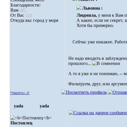
Благодарности:
Львовна :
Вам
402
От Вас
328
Людмила,
у меня к Вам 
Откуда вы: город у моря
А какие, если не секрет, 
Хотя бы примерно.
Сейчас уже никакие. Работ
Не надо вводить в заблужден
прошлого...
А то я уже и не понимаю, -- м
Фильтруем, друг, или аргумен
Наверх ⮵
yada
yada
Постоялец