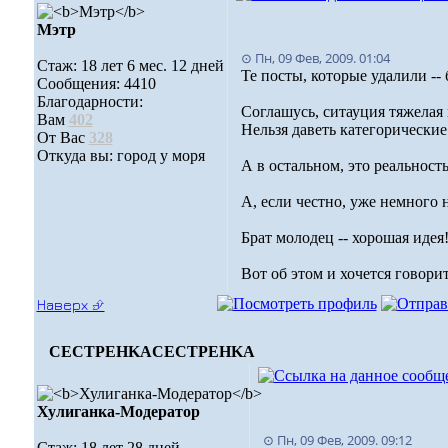
Мэтр
⊙ Пн, 09 Фев, 2009. 01:04
Стаж: 18 лет 6 мес. 12 дней
Те посты, которые удалили -
Сообщения: 4410
Благодарности:
Соглашусь, ситауция тяжелая 
Вам
402
Нельзя даветь категорические
От Вас
328
Откуда вы: город у моря
А в остальном, это реальность
А, если честно, уже немного 
Брат молодец -- хорошая идея!
Вот об этом и хочется говорит
Наверх ⮵
CECTPEHKA
CECTPEHKA
Хулиганка-Модератор
⊙ Пн, 09 Фев, 2009. 09:12
Стаж: 18 лет 28 дней