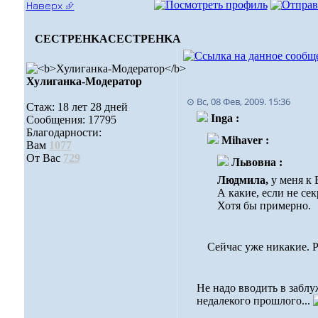
Наверх ⮵
CECTPEHKA
CECTPEHKA
Хулиганка-Модератор
⊙ Вс, 08 Фев, 2009. 15:36
Стаж: 18 лет 28 дней
Inga :
Сообщения: 17795
Благодарности:
Mihaver :
Вам
1077
От Вас
729
Львовна :
Людмила,
у меня к
А какие, если не сек
Хотя бы примерно.
Сейчас уже никакие. 
Не надо вводить в забл
недалекого прошлого...