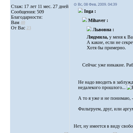
⊙ Вс, 08 Фев, 2009. 04:39
Стаж: 17 лет 11 мес. 27 дней
Inga :
Сообщения: 509
Благодарности:
Mihaver :
Вам
40
От Вас
23
Львовна :
Людмила,
у меня к В
А какие, если не секр
Хотя бы примерно.
Сейчас уже никакие. Ра
Не надо вводить в заблуж
недалекого прошлого...
А то я уже и не понимаю, 
Фильтруем, друг, или аргу
Нет, ну имеется в виду своб