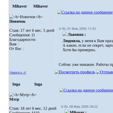
Mihaver
Mihaver
Новичок
⊙ Вс, 01 Фев, 2009. 11:33
Стаж: 17 лет 6 мес. 5 дней
Львовна :
Сообщения: 11
Благодарности:
Людмила,
у меня к Вам пра
Вам
0
А какие, если не секрет, зар
От Вас
1
Хотя бы примерно.
Сейчас уже никакие. Работы п
Наверх ⮵
Inga
Inga
Мэтр
⊙ Вс, 08 Фев, 2009. 04:22
Стаж: 18 лет 6 мес. 12 дней
Mihaver :
Сообщения: 4410