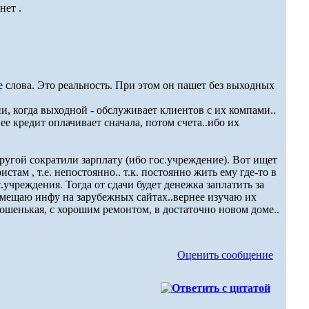
нет .
е слова. Это реальность. При этом он пашет без выходных
ни, когда выходной - обслуживает клиентов с их компами..
ее кредит оплачивает сначала, потом счета..ибо их
другой сократили зарплату (ибо гос.учреждение). Вот ищет
истам , т.е. непостоянно.. т.к. постоянно жить ему где-то в
с.учреждения. Тогда от сдачи будет денежка заплатить за
размещаю инфу на зарубежных сайтах..вернее изучаю их
орошенькая, с хорошим ремонтом, в достаточно новом доме..
Оценить сообщение