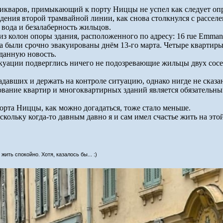
кваров, примыкающий к порту Ниццы не успел как следует опра
дения второй трамвайной линии, как снова столкнулся с расселе
 вода и безалаберность жильцов.
з колон опоры здания, расположенного по адресу: 16 rue Emmanue
ома были срочно эвакуированы днём 13-го марта. Четыре кварти
жданную новость.
вакуации подверглись ничего не подозревающие жильцы двух сосе
давших и держать на контроле ситуацию, однако нигде не сказано
ование квартир и многоквартирных зданий является обязательны
орта Ниццы, как можно догадаться, тоже стало меньше.
оскольку когда-то давным давно я и сам имел счастье жить на это
ить спокойно. Хотя, казалось бы... :)