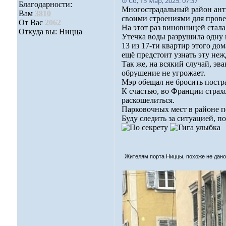
⊙ Сб, 15 Мар, 2025. 07:37
Благодарности:
Многострадальный район анти
Вам
3810
своими строениями для прове
От Вас
2062
На этот раз виновницей стала
Откуда вы: Ницца
Утечка воды разрушила одну и
13 из 17-ти квартир этого д
ещё предстоит узнать эту не
Так же, на всякий случай, э
обрушение не угрожает.
Мэр обещал не бросить постра
К счастью, во Франции страх
раскошелиться.
Парковочных мест в районе п
Буду следить за ситуацией, п
Жителям порта Ниццы, похоже не дано ж