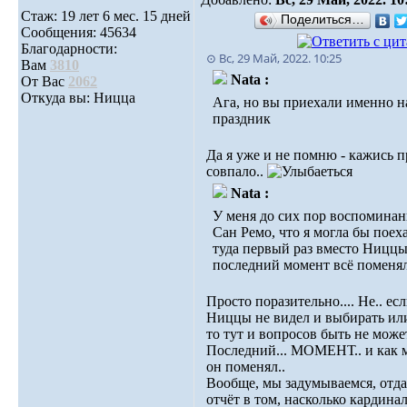
Стаж: 19 лет 6 мес. 15 дней
Поделиться…
Сообщения: 45634
Благодарности:
⊙ Вс, 29 Май, 2022. 10:25
Вам
3810
Nata :
От Вас
2062
Откуда вы: Ницца
Ага, но вы приехали именно н
праздник
Да я уже и не помню - кажись п
совпало..
Nata :
У меня до сих пор воспоминан
Сан Ремо, что я могла бы поех
туда первый раз вместо Ниццы
последний момент всё поменял
Просто поразительно.... Не.. ес
Ниццы не видел и выбирать или
то тут и вопросов быть не может
Последний... МОМЕНТ.. и как 
он поменял..
Вообще, мы задумываемся, отда
отчёт в том, насколько кардина