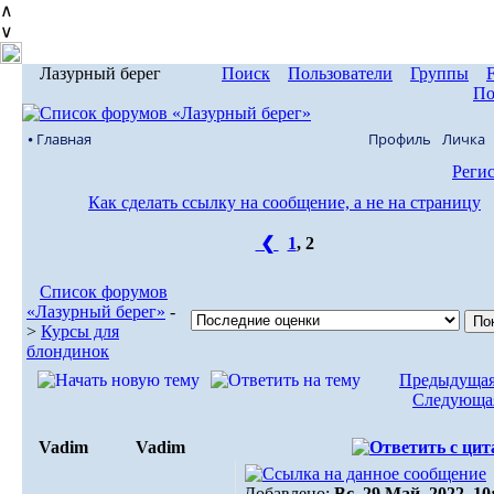
∧
∨
Лазурный берег
Поиск
Пользователи
Группы
По
⦁ Главная
Профиль
Личка
Реги
Как сделать ссылку на сообщение, а не на страницу
❮
1
,
2
Список форумов
«Лазурный берег»
-
>
Курсы для
блондинок
Предыдущая
Следующая
Vadim
Vadim
Добавлено:
Вс, 29 Май, 2022. 10