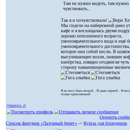
Там не нужно видеть, там нужно
чувствовать..
Так я и почувствовала!
Мы сидели на набережной рано у
кафе и я восхищалась двумя подр
хорошо пенсионного возраста,
умопомрачительного вида и ещё б
умопомрачительного достоинства,
которое они собой несли. В шляпк
выгуливающие колли, пившие коф
напёрстка, изящно отодвигая чуть
сторону наманикюренные мизинч
Я не могу быть второй... И даже первой... Я мог
только единственной.
Наверх ⮵
Оценить сооб
Список форумов «Лазурный берег»
->
Курсы для блондинок