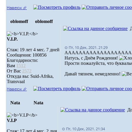
Наверх ⮵
oblomoff
oblomoff
V.I.P.
⊙ Пт, 10 Дек, 2021. 21:29
Стаж: 19 лет 4 мес. 7 дней
ААААААААААААААААААААААА
Сообщения: 100856
Натусь, с Днём Рождения!
Благодарности:
Прости пожалуйста, что буквальн
Вам
1512
От Вас
2572
Давай тяпнем, немедленно!
Откуда вы: Suid-Afrika,
Transvaal
Наверх ⮵
Nata
Nata
Д
V.I.Р
⊙ Пт, 10 Дек, 2021. 21:34
Стаж: 17 лет 4 мес. 2 дня