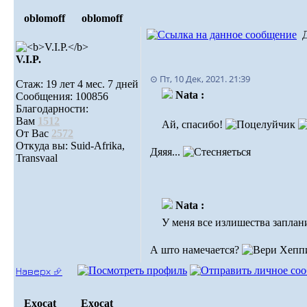
oblomoff
oblomoff
V.I.P.
⊙ Пт, 10 Дек, 2021. 21:39
Стаж: 19 лет 4 мес. 7 дней
Nata :
Сообщения: 100856
Благодарности:
Вам
1512
Ай, спасибо!
От Вас
2572
Откуда вы: Suid-Afrika,
Дяяя...
Transvaal
Nata :
У меня все излишества заплан
А што намечается?
Наверх ⮵
Exocat
Exocat