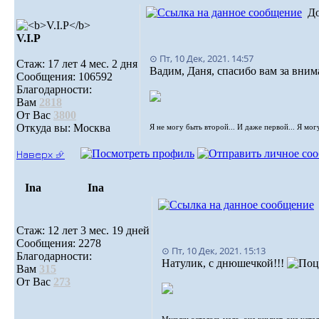
Д
V.I.Р
⊙ Пт, 10 Дек, 2021. 14:57
Стаж: 17 лет 4 мес. 2 дня
Вадим, Даня, спасибо вам за вним
Сообщения: 106592
Благодарности:
Вам
2818
От Вас
3800
Откуда вы: Москва
Я не могу быть второй... И даже первой... Я мог
Наверх ⮵
Ina
Ina
Стаж: 12 лет 3 мес. 19 дней
Сообщения: 2278
⊙ Пт, 10 Дек, 2021. 15:13
Благодарности:
Натулик, с днюшечкой!!!
Вам
315
От Вас
273