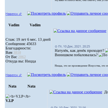
Музыки осталось мало, oна хнычет, она устала
Наверх ⮵
Vadim
Vadim
Стаж: 19 лет 6 мес. 13 дней
Сообщения: 45633
⊙ Пт, 10 Дек, 2021. 20:25
Благодарности:
Натулёк, как денёк проходит?
Вам
3810
Винишком побаловалась?
От Вас
2062
Откуда вы: Ницца
Ницца, это не произведение Искусства, это е
Наверх ⮵
Nata
Nata
Д
V.I.Р
⊙ Пт, 10 Дек, 2021. 21:16