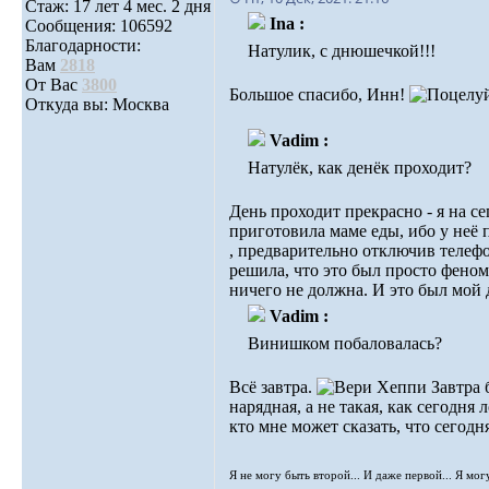
Стаж: 17 лет 4 мес. 2 дня
Ina :
Сообщения: 106592
Благодарности:
Натулик, с днюшечкой!!!
Вам
2818
От Вас
3800
Большое спасибо, Инн!
Откуда вы: Москва
Vadim :
Натулёк, как денёк проходит?
День проходит прекрасно - я на се
приготовила маме еды, ибо у неё п
, предварительно отключив телеф
решила, что это был просто феном
ничего не должна. И это был мой
Vadim :
Винишком побаловалась?
Всё завтра.
Завтра 
нарядная, а не такая, как сегодн
кто мне может сказать, что сегод
Я не могу быть второй... И даже первой... Я мог