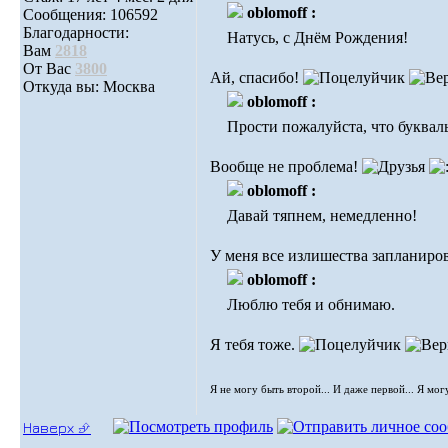
oblomoff :
Сообщения: 106592
Благодарности:
Натусь, с Днём Рождения!
Вам
2818
От Вас
3800
Ай, спасибо!
Откуда вы: Москва
oblomoff :
Прости пожалуйста, что букваль
Вообще не проблема!
oblomoff :
Давай тяпнем, немедленно!
У меня все излишества запланиро
oblomoff :
Люблю тебя и обнимаю.
Я тебя тоже.
Я не могу быть второй... И даже первой... Я мог
Наверх ⮵