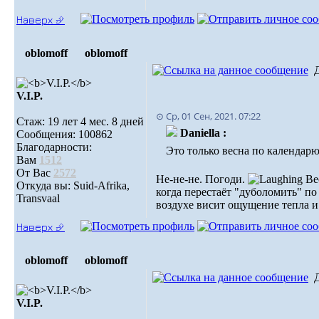
Наверх ⮵
oblomoff
oblomoff
V.I.P.
⊙ Ср, 01 Сен, 2021. 07:22
Стаж: 19 лет 4 мес. 8 дней
Daniella :
Сообщения: 100862
Благодарности:
Это только весна по календарю
Вам
1512
От Вас
2572
Не-не-не. Погоди.
Вес
Откуда вы: Suid-Afrika,
когда перестаёт "дуболомить" по 
Transvaal
воздухе висит ощущение тепла 
Наверх ⮵
oblomoff
oblomoff
V.I.P.