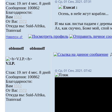
⊙ Ср, 01 Сен, 2021. 07:31
Стаж: 19 лет 4 мес. 8 дней
Exocat :
Сообщения: 100862
Благодарности:
Осень, в небе жгут корабли...
Вам
1512
От Вас
2572
И мы как листья падаем с деревь
Откуда вы: Suid-Afrika,
Ах, как скучно, Боже мой, спой 
Transvaal
Наверх ⮵
oblomoff
oblomoff
V.I.P.
⊙ Ср, 01 Сен, 2021. 07:42
Стаж: 19 лет 4 мес. 8 дней
Сообщения: 100862
Благодарности:
Вам
1512
От Вас
2572
Откуда вы: Suid-Afrika,
Transvaal