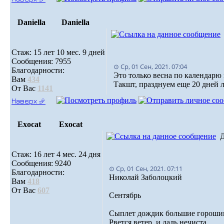
Daniella
Daniella
Стаж: 15 лет 10 мес. 9 дней
Сообщения: 7955
⊙ Ср, 01 Сен, 2021. 07:04
Благодарности:
Это только весна по календарю 
Вам
434
Такшт, празднуем еще 20 дней 
От Вас
1141
Наверх ⮵
Exocat
Exocat
Стаж: 16 лет 4 мес. 24 дня
Сообщения: 9240
⊙ Ср, 01 Сен, 2021. 07:11
Благодарности:
Николай Заболоцкий
Вам
418
От Вас
607
Сентябрь
Сыплет дождик большие гороши
Рвется ветер, и даль нечиста.