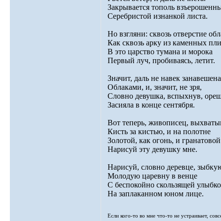
Закрывается тополь взъерошенн
Серебристой изнанкой листа.
Но взгляни: сквозь отверстие обл
Как сквозь арку из каменных пли
В это царство тумана и морока
Первый луч, пробиваясь, летит.
Значит, даль не навек занавешена
Облаками, и, значит, не зря,
Словно девушка, вспыхнув, оре
Засияла в конце сентября.
Вот теперь, живописец, выхваты
Кисть за кистью, и на полотне
Золотой, как огонь, и гранатовой
Нарисуй эту девушку мне.
Нарисуй, словно деревце, зыбку
Молодую царевну в венце
С беспокойно скользящей улыбк
На заплаканном юном лице.
Если кого-то во мне что-то не устраивает, сов