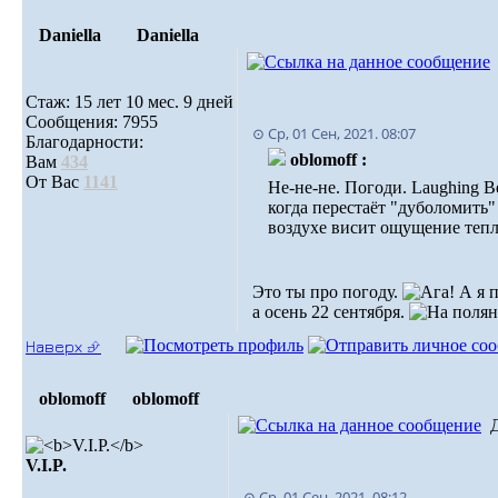
Daniella
Daniella
Стаж: 15 лет 10 мес. 9 дней
Сообщения: 7955
⊙ Ср, 01 Сен, 2021. 08:07
Благодарности:
oblomoff :
Вам
434
От Вас
1141
Не-не-не. Погоди. Laughing Ве
когда перестаёт "дуболомить" 
воздухе висит ощущение тепл
Это ты про погоду.
А я п
а осень 22 сентября.
Наверх ⮵
oblomoff
oblomoff
V.I.P.
⊙ Ср, 01 Сен, 2021. 08:12