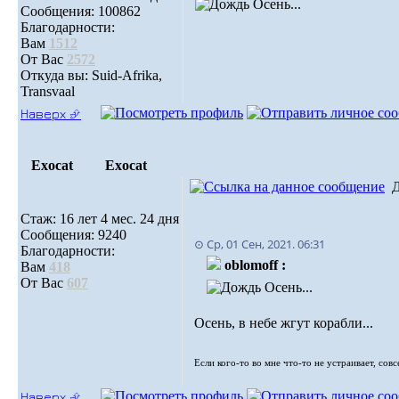
Осень...
Сообщения: 100862
Благодарности:
Вам
1512
От Вас
2572
Откуда вы: Suid-Afrika,
Transvaal
Наверх ⮵
Exocat
Exocat
Стаж: 16 лет 4 мес. 24 дня
Сообщения: 9240
⊙ Ср, 01 Сен, 2021. 06:31
Благодарности:
oblomoff :
Вам
418
От Вас
607
Осень...
Осень, в небе жгут корабли...
Если кого-то во мне что-то не устраивает, сов
Наверх ⮵