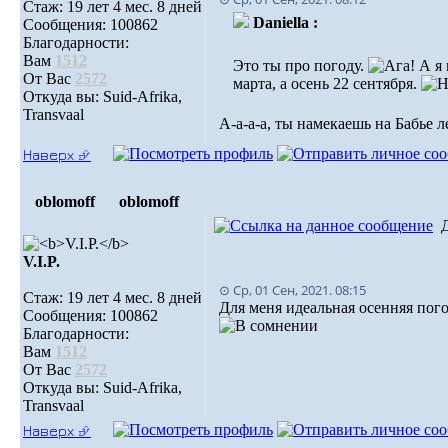
Стаж: 19 лет 4 мес. 8 дней
Daniella :
Сообщения: 100862
Благодарности:
Вам
1512
Это ты про погоду.
А я 
От Вас
2572
марта, а осень 22 сентября.
Откуда вы: Suid-Afrika,
Transvaal
А-а-а-а, ты намекаешь на Бабье 
Наверх ⮵
oblomoff
oblomoff
V.I.P.
⊙ Ср, 01 Сен, 2021. 08:15
Стаж: 19 лет 4 мес. 8 дней
Для меня идеальная осенняя пого
Сообщения: 100862
Благодарности:
Вам
1512
От Вас
2572
Откуда вы: Suid-Afrika,
Transvaal
Наверх ⮵