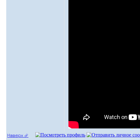
Наверх ⮵