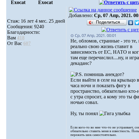
Exocat
Exocat
Добавлено:
Ср, 07 Апр, 2021. 00
Стаж: 16 лет 4 мес. 25 дней
Поделиться…
Сообщения: 9240
Благодарности:
⊙ Ср, 07 Апр, 2021. 00:01
Вам
418
Не, обломов, странные - это те,
От Вас
607
реально свою жизнь ставит в
зависимость от ЕС, НАТО и ког
там еще перечислил....ну, и игра
декаданс?
помнишь анекдот?
Если выйти в селе на крыльцо в
часа ночи и показать фигу в
пространство, обязательно кто-
с утра спросит, а кому это ты ф
ночью совал.
Ну, ты понял
Если кого-то во мне что-то не устраивает, со
обязательно ставить меня в известность. Поп
пережить шок самостоятельно.