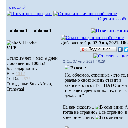
Наверх ⮵
Оценить сооб
oblomoff
oblomoff
Добавлено:
Ср, 07 Апр, 2021. 10:
V.I.P.
Поделиться…
Стаж: 19 лет 4 мес. 9 дней
⊙ Ср, 07 Апр, 2021. 10:29
Сообщения: 100862
Exocat :
Благодарности:
Вам
1512
Не, обломов, странные - это те, 
От Вас
2572
реально свою жизнь ставит в
Откуда вы: Suid-Afrika,
зависимость от ЕС, НАТО и ког
Transvaal
там еще перечислил....ну, и игра
декаданс?
Да как сказать...
А
тогда не странно? Всё странно, в
конечном счёте.