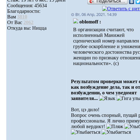
Поделиться…
Сообщения: 45634
Благодарности:
⊙ Вт, 06 Апр, 2021. 14:39
Вам
3810
oblomoff :
От Вас
2062
Откуда вы: Ницца
В организации считают, что
исполненный Манижей
сценический номер направлен
грубое оскорбление и унижен
человеческого достоинства ру
женщин по признаку отношен
национальности». (с)
Результатом проверки может 
как возбуждение дела, так и о
возбуждении, о чем уведомят
заявителя...
Вот, цэ дило!
Вопрос очень спорный, пущай
профессионалы. Я лично приму
любой вердикт!