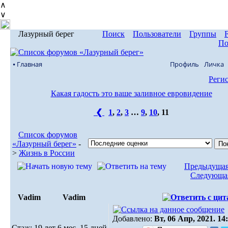
∧
∨
Лазурный берег
Поиск
Пользователи
Группы
По
⦁ Главная
Профиль
Личка
Реги
Какая гадость это ваше заливное евровидение
❮
1
,
2
,
3
…
9
,
10
,
11
Список форумов
«Лазурный берег»
-
>
Жизнь в России
Предыдущая
Следующая
Vadim
Vadim
Добавлено:
Вт, 06 Апр, 2021. 14
Стаж: 19 лет 6 мес. 15 дней