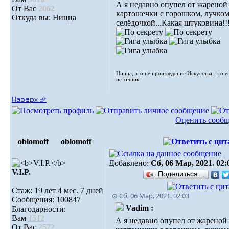
А я недавно опупел от жареной
От Вас
2062
картошечки с горошком, лучком
Откуда вы: Ницца
селёдочкой...Какая штуковина!!
Ницца, это не произведение Искусства, это е
источник.
Наверх ⮵
Оценить сооб
oblomoff
oblomoff
Добавлено:
Сб, 06 Мар, 2021. 02:
V.I.P.
Поделиться…
Стаж: 19 лет 4 мес. 7 дней
⊙ Сб, 06 Мар, 2021. 02:03
Сообщения: 100847
Vadim :
Благодарности:
Вам
1512
А я недавно опупел от жареной
От Вас
2572