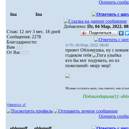
Оценить сооб
Ina
Ina
Добавлено:
Пт, 04 Мар, 2022. 08
Стаж: 12 лет 3 мес. 18 дней
Поделиться…
Сообщения: 2278
Благодарности:
⊙ Пт, 04 Мар, 2022. 08:00
Вам
315
привет Обломушка, ну с новым
От Вас
273
годиком тебя
кто бы мог подумать, но из
пожеланий- миру мир!
Музыки осталось мало, oна хнычет, она устала
Поблагодарили(1): oblo
Наверх ⮵
Оценить сооб
oblomoff
oblomoff