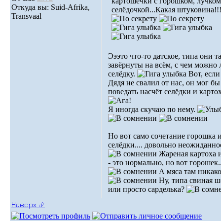
картошечки с горошком, лучком
Откуда вы: Suid-Afrika,
селёдочкой...Какая штуковина!!
Transvaal
Эээто что-то датское, типа они т
завёрнуты на всём, с чем можно 
селёдку.
Вот, если
Дядя не свалил от нас, он мог бы
поведать насчёт селёдки и карто
Я иногда скучаю по нему.
Но вот само сочетание горошка 
селёдки.... довольно неожиданно
Жареная картоха 
- это нормально, но вот горошек.
А мяса там никако
Ну, типа свиная ш
или просто сарделька?
Наверх ⮵