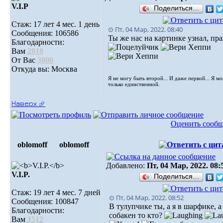
V.I.Р
Поделиться…
Стаж: 17 лет 4 мес. 1 день
⊙ Пт, 04 Мар, 2022. 08:40
Сообщения: 106586
Ты же нас на картинке узнал, пр
Благодарности:
Вам
2818
От Вас
3800
Откуда вы: Москва
Я не могу быть второй... И даже первой... Я м
только единственной.
Наверх ⮵
Оценить сооб
oblomoff
oblomoff
Добавлено:
Пт, 04 Мар, 2022. 08:
V.I.P.
Поделиться…
Стаж: 19 лет 4 мес. 7 дней
⊙ Пт, 04 Мар, 2022. 08:52
Сообщения: 100847
В тулупчике ты, а я в шарфике, а
Благодарности:
собакен то кто?
Вам
1512