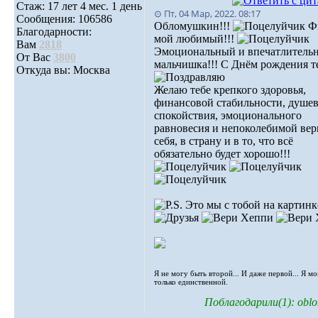
Стаж: 17 лет 4 мес. 1 день
⊙ Пт, 04 Мар, 2022. 08:17
Сообщения: 106586
Обломушкин!!!
Ф
Благодарности:
мой любимый!!!
Вам
2818
Эмоциональный и впечатлитель
От Вас
3800
мальчишка!!! С Днём рождения те
Откуда вы: Москва
Желаю тебе крепкого здоровья,
финансовой стабильности, душе
спокойствия, эмоционального
равновесия и непоколебимой вер
себя, в страну и в то, что всё
обязательно будет хорошо!!!
Это мы с тобой на картинк
Я не могу быть второй... И даже первой... Я м
только единственной.
Поблагодарили(1): oblo