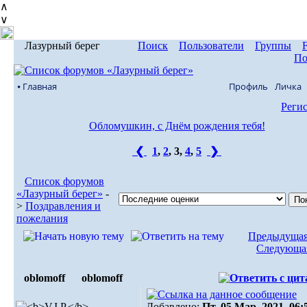
∧
∨
Лазурный берег
Поиск
Пользователи
Группы
По
⦁ Главная
Профиль
Личка
Реги
Обломушкин, с Днём рождения тебя!
❮
1
,
2
,
3
,
4
,
5
❯
Список форумов
«Лазурный берег»
-
>
Поздравления и
пожелания
Предыдущая
Следующая
oblomoff
oblomoff
Добавлено:
Пт, 05 Мар, 2021. 06: