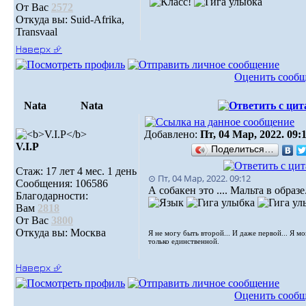
От Вас
2572
Откуда вы: Suid-Afrika,
Transvaal
Наверх ⮵
Оценить сооб
Nata
Nata
Добавлено:
Пт, 04 Мар, 2022. 09:
V.I.Р
Поделиться…
Стаж: 17 лет 4 мес. 1 день
⊙ Пт, 04 Мар, 2022. 09:12
Сообщения: 106586
А собакен это .... Мальта в образе
Благодарности:
Вам
2818
От Вас
3800
Откуда вы: Москва
Я не могу быть второй... И даже первой... Я м
только единственной.
Наверх ⮵
Оценить сооб