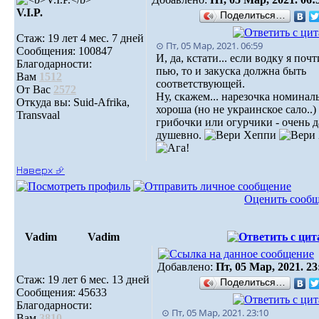
V.I.P.
Поделиться…
Стаж: 19 лет 4 мес. 7 дней
⊙ Пт, 05 Мар, 2021. 06:59
Сообщения: 100847
И, да, кстати... если водку я почт
Благодарности:
пью, то и закуска должна быть
Вам
1512
соответствующей.
От Вас
2572
Ну, скажем... нарезочка номинал
Откуда вы: Suid-Afrika,
хороша (но не украинское сало..) 
Transvaal
грибочки или огурчики - очень 
душевно.
Наверх ⮵
Оценить сооб
Vadim
Vadim
Добавлено:
Пт, 05 Мар, 2021. 23
Стаж: 19 лет 6 мес. 13 дней
Поделиться…
Сообщения: 45633
Благодарности:
⊙ Пт, 05 Мар, 2021. 23:10
Вам
3810