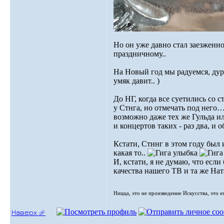
Но он уже давно стал заезженной
праздничному..
На Новый год мы радуемся, дура
умяк давит.. )
До НГ, когда все суетились со 
у Стнга, но отмечать под него…
возможно даже тех же Гульда ил
и концертов таких - раз два, и
Кстати, Стинг в этом году был
какая то..
И, кстати, я не думаю, что есл
качества нашего ТВ и та же Нат
Ницца, это не произведение Искусства, это е
Наверх ⮵