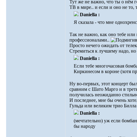
Тут же не важно, что ты о нём 
ТВ в мире.. и если и оно не то,
Daniella :
Я сказала - что мне одноxренст
Так не важно, как оно тебе или
профессионалами..
Просто нечего ожидать от телек
Стремиться к лучшему надо, но 
Daniella :
Если тебе многочасовая бомба
Киркинесом в короне (хотя пр
Ну во-первых, этот концерт был 
сравним с Шато Марго и в треть
получилась неожиданно стильно
И последнее, мне бы очень хот
Гульда или великим трио Билл
Daniella :
(мечтательно) уж если бомбан
бы народу