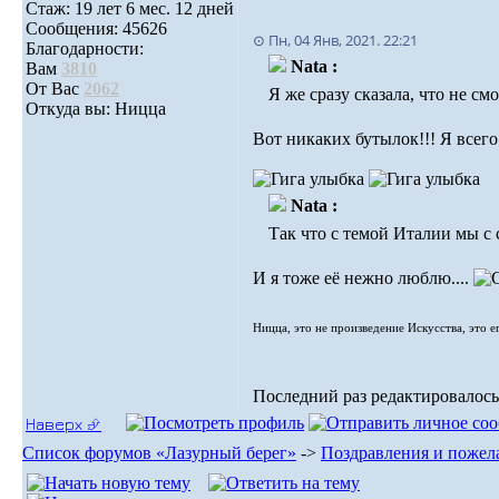
Стаж: 19 лет 6 мес. 12 дней
Сообщения: 45626
⊙ Пн, 04 Янв, 2021. 22:21
Благодарности:
Nata :
Вам
3810
От Вас
2062
Я же сразу сказала, что не см
Откуда вы: Ницца
Вот никаких бутылок!!! Я всего
Nata :
Так что с темой Италии мы с
И я тоже её нежно люблю....
Ницца, это не произведение Искусства, это е
Последний раз редактировалось: 
Наверх ⮵
Список форумов «Лазурный берег»
->
Поздравления и пожел