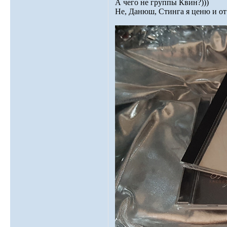
А чего не группы Квин?)))
Не, Данюш, Стинга я ценю и от 