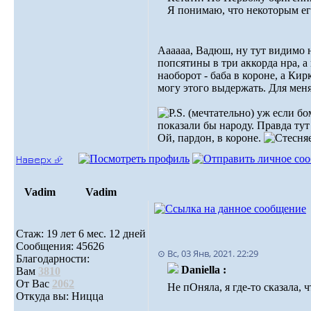
Я понимаю, что некоторым его
Аааааа, Вадюш, ну тут видимо 
попсятины в три аккорда нра, а
наоборот - баба в короне, а Ки
могу этого выдержать. Для меня
(мечтательно) уж если бо
показали бы народу. Правда ту
Ой, пардон, в короне.
Наверх ⮵
Vadim
Vadim
Стаж: 19 лет 6 мес. 12 дней
Сообщения: 45626
⊙ Вс, 03 Янв, 2021. 22:29
Благодарности:
Daniella :
Вам
3810
От Вас
2062
Не пОняла, я где-то сказала, 
Откуда вы: Ницца