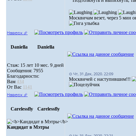
Подтолкнуть и выпихнуть, так
Москвичам везет, через 5 мин о
Наверх ⮵
Daniella
Daniella
Стаж: 15 лет 10 мес. 9 дней
Сообщения: 7955
⊙ Чт, 31 Дек, 2020. 22:09
Благодарности:
Москвичей с наступившим!!!
Вам
434
От Вас
1141
Наверх ⮵
Carelessfly
Carelessfly
Кандидат в Мэтры
⊙ Чт, 31 Дек, 2020. 22:21