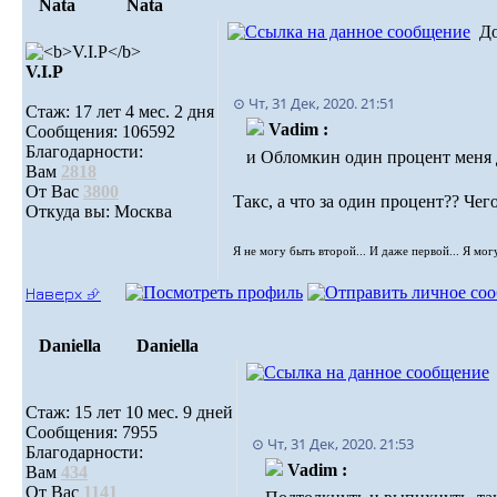
Nata
Nata
Д
V.I.Р
⊙ Чт, 31 Дек, 2020. 21:51
Стаж: 17 лет 4 мес. 2 дня
Vadim :
Сообщения: 106592
Благодарности:
и Обломкин один процент меня д
Вам
2818
От Вас
3800
Такс, а что за один процент?? Чег
Откуда вы: Москва
Я не могу быть второй... И даже первой... Я мог
Наверх ⮵
Daniella
Daniella
Стаж: 15 лет 10 мес. 9 дней
Сообщения: 7955
⊙ Чт, 31 Дек, 2020. 21:53
Благодарности:
Vadim :
Вам
434
От Вас
1141