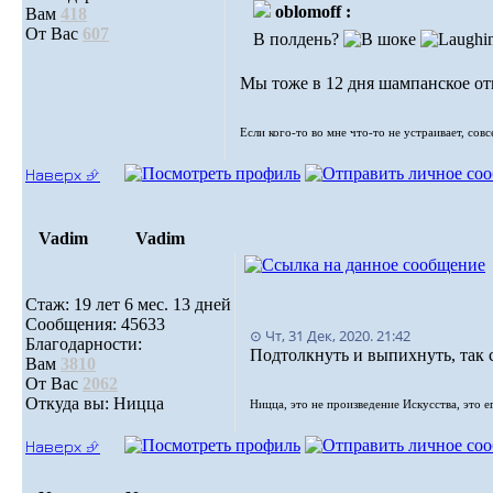
oblomoff :
Вам
418
От Вас
607
В полдень?
Мы тоже в 12 дня шампанское о
Если кого-то во мне что-то не устраивает, сов
Наверх ⮵
Vadim
Vadim
Стаж: 19 лет 6 мес. 13 дней
Сообщения: 45633
⊙ Чт, 31 Дек, 2020. 21:42
Благодарности:
Подтолкнуть и выпихнуть, так 
Вам
3810
От Вас
2062
Откуда вы: Ницца
Ницца, это не произведение Искусства, это е
Наверх ⮵