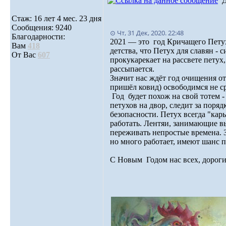
Стаж: 16 лет 4 мес. 23 дня
Сообщения: 9240
⊙ Чт, 31 Дек, 2020. 22:48
Благодарности:
2021 — это год Кричащего Петуха
Вам
418
детства, что Петух для славян -
От Вас
607
прокукарекает на рассвете петух, 
рассыпается.
Значит нас ждёт год очищения от
пришёл ковид) освободимся не ср
Год будет похож на свой тотем -
петухов на двор, следит за поряд
безопасности. Петух всегда "карь
работать. Лентяи, занимающие вы
переживать непростые времена. З
но много работает, имеют шанс п
С Новым Годом нас всех, дорог