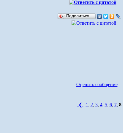
Поделиться…
Оценить сообщение
❮
1
,
2
,
3
,
4
,
5
,
6
,
7
,
8