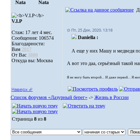
Nata
Nata
Д
V.I.Р
⊙ Пт, 25 Дек, 2020. 13:18
Стаж: 17 лет 4 мес.
Daniella :
Сообщения: 106574
Благодарности:
Вам
2817
А еще у них Машу и медведя п
От Вас
3800
Откуда вы: Москва
А вот это даа, серьёзный такой 
Я не могу быть второй... И даже первой... Я мо
Наверх ⮵
Список форумов «Лазурный берег»
->
Жизнь в России
Страница
8
из
8