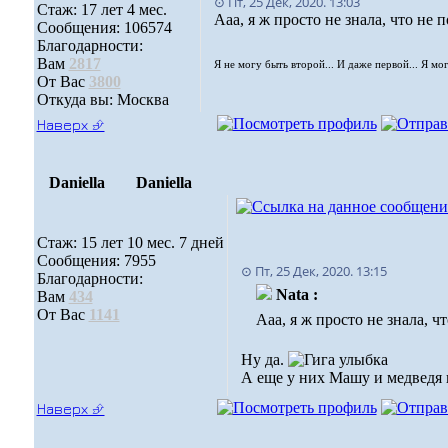
⊙ Пт, 25 Дек, 2020. 13:03
Стаж: 17 лет 4 мес.
Ааа, я ж просто не знала, что не
Сообщения: 106574
Благодарности:
Вам
2817
Я не могу быть второй... И даже первой... Я мо
От Вас
3800
Откуда вы: Москва
Наверх ⮵
Daniella
Daniella
Стаж: 15 лет 10 мес. 7 дней
Сообщения: 7955
⊙ Пт, 25 Дек, 2020. 13:15
Благодарности:
Nata :
Вам
434
От Вас
1141
Ааа, я ж просто не знала, ч
Ну да.
А еще у них Машу и медведя 
Наверх ⮵