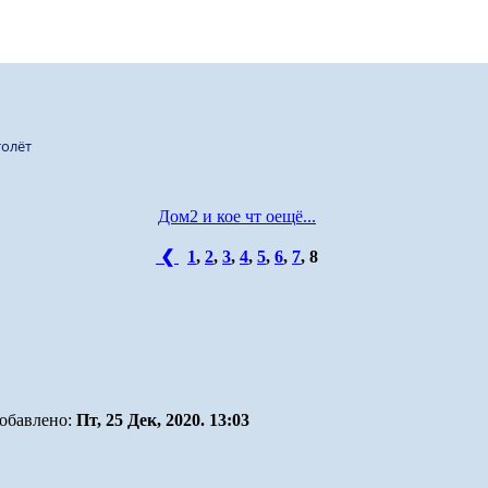
олёт
Дом2 и кое чт оещё...
❮
1
,
2
,
3
,
4
,
5
,
6
,
7
,
8
обавлено:
Пт, 25 Дек, 2020. 13:03