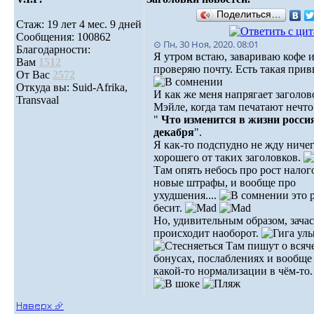
Поделиться…
Стаж: 19 лет 4 мес. 9 дней
Сообщения: 100862
⊙ Пн, 30 Ноя, 2020. 08:01
Благодарности:
Я утром встаю, завариваю кофе 
Вам
1512
проверяю почту. Есть такая прив
От Вас
2572
Откуда вы: Suid-Afrika,
И как же меня напрягает заголов
Transvaal
Мэйле, когда там печатают нечто
"
Что изменится в жизни россия
декабря
".
Я как-то подспудно не жду ниче
хорошего от таких заголовков.
Там опять небось про рост налог
новые штрафы, и вообще про
ухудшения....
это 
бесит.
Но, удивительным образом, зача
происходит наоборот.
Там пишут о всяч
бонусах, послаблениях и вообще
какой-то нормализации в чём-то.
Наверх ⮵