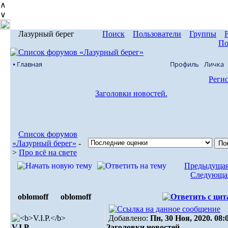
∧
∨
Лазурный берег
Поиск
Пользователи
Группы
По
⦁ Главная
Профиль
Личка
Реги
Заголовки новостей.
Список форумов
«Лазурный берег»
-
>
Про всё на свете
Предыдущая
Следующая
oblomoff
oblomoff
Добавлено:
Пн, 30 Ноя, 2020. 08:
V.I.P.
Заголовки новостей.