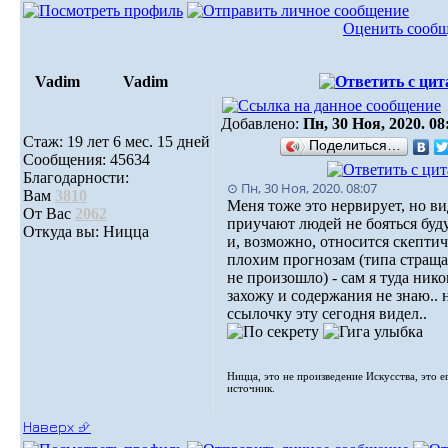
Оценить сооб
Vadim
Vadim
Добавлено:
Пн, 30 Ноя, 2020. 08
Стаж: 19 лет 6 мес. 15 дней
Поделиться…
Сообщения: 45634
Благодарности:
⊙ Пн, 30 Ноя, 2020. 08:07
Вам
3810
Меня тоже это нервирует, но в
От Вас
2062
приучают людей не бояться буд
Откуда вы: Ницца
и, возможно, относится скептич
плохим прогнозам (типа страща
не произошло) - сам я туда нико
захожу и содержания не знаю.. 
ссылочку эту сегодня видел..
Ницца, это не произведение Искусства, это е
источник.
Наверх ⮵