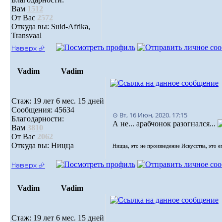
Вам
1512
От Вас
2572
Откуда вы: Suid-Afrika,
Transvaal
Наверх ⮵
Vadim
Vadim
Стаж: 19 лет 6 мес. 15 дней
Сообщения: 45634
⊙ Вт, 16 Июн, 2020. 17:15
Благодарности:
А не... арабчонок разогнался...
Вам
3810
От Вас
2062
Откуда вы: Ницца
Ницца, это не произведение Искусства, это е
Наверх ⮵
Vadim
Vadim
Стаж: 19 лет 6 мес. 15 дней