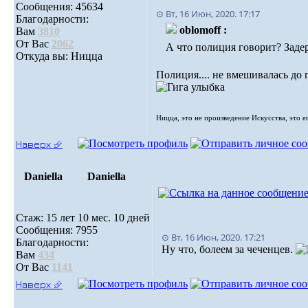
Сообщения: 45634
⊙ Вт, 16 Июн, 2020. 17:17
Благодарности:
oblomoff :
Вам
3810
От Вас
2062
А что полиция говорит? Заде
Откуда вы: Ницца
Полиция.... не вмешивалась до 
Ницца, это не произведение Искусства, это е
Наверх ⮵
Daniella
Daniella
Стаж: 15 лет 10 мес. 10 дней
Сообщения: 7955
⊙ Вт, 16 Июн, 2020. 17:21
Благодарности:
Ну что, болеем за чеченцев.
Вам
434
От Вас
1141
Наверх ⮵