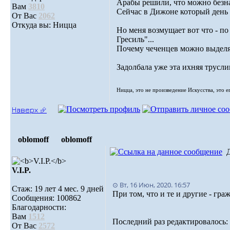
Арабы решили, что можно безнак
Вам
3810
Сейчас в Дижоне который день 
От Вас
2062
Откуда вы: Ницца
Но меня возмущает вот что - по
Гресиль"...
Почему чеченцев можно выделят
Задолбала уже эта ихняя трусли
Ницца, это не произведение Искусства, это е
Наверх ⮵
oblomoff
oblomoff
V.I.P.
⊙ Вт, 16 Июн, 2020. 16:57
Стаж: 19 лет 4 мес. 9 дней
При том, что и те и другие - г
Сообщения: 100862
Благодарности:
Вам
1512
Последний раз редактировалось: o
От Вас
2572