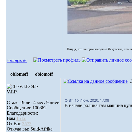
Ницца, это не произведение Искусства, это е
Наверх ⮵
oblomoff
oblomoff
V.I.P.
⊙ Вт, 16 Июн, 2020. 17:08
Стаж: 19 лет 4 мес. 9 дней
В начале ролика там машина кул
Сообщения: 100862
Благодарности:
Вам
1512
От Вас
2572
Откуда вы: Suid-Afrika,