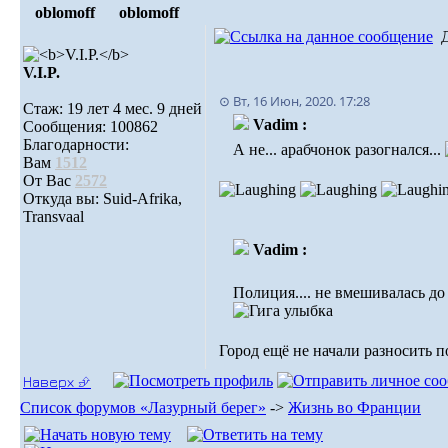
oblomoff
oblomoff
V.I.P.
⊙ Вт, 16 Июн, 2020. 17:28
Стаж: 19 лет 4 мес. 9 дней
Vadim :
Сообщения: 100862
Благодарности:
А не... арабчонок разогнался...
Вам
1512
От Вас
2572
Откуда вы: Suid-Afrika,
Transvaal
Vadim :
Полиция.... не вмешивалась до
Город ещё не начали разносить 
Наверх ⮵
Список форумов «Лазурный берег»
->
Жизнь во Франции