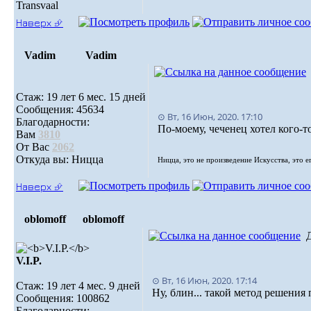
Transvaal
Наверх ⮵
Vadim
Vadim
Стаж: 19 лет 6 мес. 15 дней
Сообщения: 45634
⊙ Вт, 16 Июн, 2020. 17:10
Благодарности:
По-моему, чеченец хотел кого-т
Вам
3810
От Вас
2062
Откуда вы: Ницца
Ницца, это не произведение Искусства, это е
Наверх ⮵
oblomoff
oblomoff
V.I.P.
⊙ Вт, 16 Июн, 2020. 17:14
Стаж: 19 лет 4 мес. 9 дней
Ну, блин... такой метод решения
Сообщения: 100862
Благодарности: