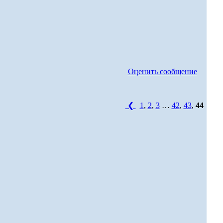
Оценить сообщение
❮
1
,
2
,
3
…
42
,
43
,
44