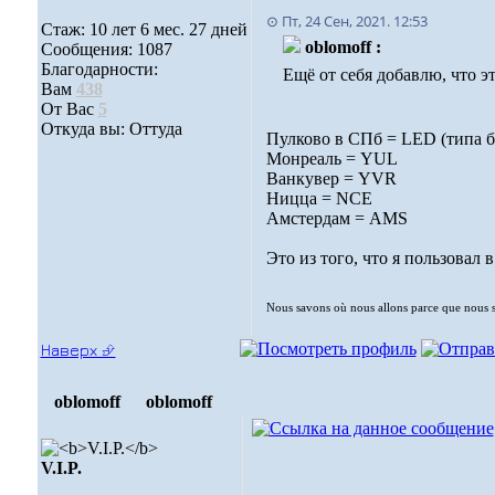
⊙ Пт, 24 Сен, 2021. 12:53
Стаж: 10 лет 6 мес. 27 дней
oblomoff :
Сообщения: 1087
Благодарности:
Ещё от себя добавлю, что 
Вам
438
От Вас
5
Откуда вы: Оттуда
Пулково в СПб = LED (типа б
Монреаль = YUL
Ванкувер = YVR
Ницца = NCE
Амстердам = AMS
Это из того, что я пользовал 
Nous savons où nous allons parce que nous 
Наверх ⮵
oblomoff
oblomoff
V.I.P.