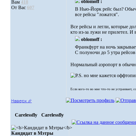
oblomoff :
Вам
418
От Вас
607
В Нью-Йорк рейс был? Обычно
все рейсы "ложатся".
Все рейсы и легли, которые до
кто из-за лужи не прилетел. И 
oblomoff :
Франкфурт на ночь закрывает
С полуночи до 5 утра рейсов
Нормальный аэропорт в обычно
но мне кажется оффтопи
Если кого-то во мне что-то не устраивает, 
Наверх ⮵
Carelessfly
Carelessfly
Кандидат в Мэтры