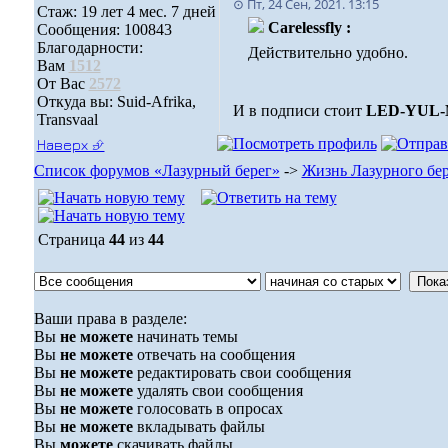
⊙ Пт, 24 Сен, 2021. 13:15
Стаж: 19 лет 4 мес. 7 дней
Carelessfly :
Сообщения: 100843
Благодарности:
Действительно удобно.
Вам
1512
От Вас
2572
Откуда вы: Suid-Afrika,
И в подписи стоит
LED-YUL
Transvaal
Наверх ⮵
Список форумов «Лазурный берег»
->
Жизнь Лазурного бер
Страница
44
из
44
Ваши права в разделе:
Вы
не можете
начинать темы
Вы
не можете
отвечать на сообщения
Вы
не можете
редактировать свои сообщения
Вы
не можете
удалять свои сообщения
Вы
не можете
голосовать в опросах
Вы
не можете
вкладывать файлы
Вы
можете
скачивать файлы