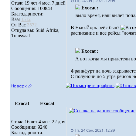
⊙ Пт, 24 Сен, 2021. 12:35
Стаж: 19 лет 4 мес. 7 дней
Exocat :
Сообщения: 100843
Благодарности:
Было время, наш вылет попа
Вам
1512
От Вас
2572
В Нью-Йорк рейс был?
Откуда вы: Suid-Afrika,
расписание и все рейсы "ложат
Transvaal
Exocat :
А вот когда мы прилетели во 
Франкфурт на ночь закрываетс
С полуночи до 5 утра рейсов н
Наверх ⮵
Exocat
Exocat
Стаж: 16 лет 4 мес. 22 дня
Сообщения: 9240
⊙ Пт, 24 Сен, 2021. 12:39
Благодарности: