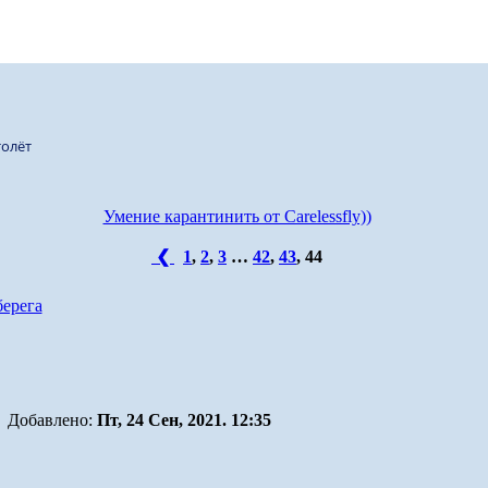
олёт
Умение карантинить от Carelessfly))
❮
1
,
2
,
3
…
42
,
43
,
44
берега
Добавлено:
Пт, 24 Сен, 2021. 12:35