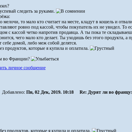
азах?
 успевай следить за руками.
рёжа:
 мелочи, то мало кто считает на месте, кладут в кошель и отвал
авляют ровно под кассой, чтобы покупатель их не увидел. То ес
ядом с кассой четко напротив продавца. А ты пока те складываеш
ится, чего мало кто делает. Ты уходишь без этого продукта, а п
 себе домой, либо меж собой делятся.
ез продуктов, которые я купила и оплатила.
тим во Франции?
Добавлено:
Пн, 02 Дек, 2019. 10:18
Re: Дурят ли во францу
ез продуктов, которые я купила и оплатила.