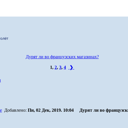
олёт
Дурят ли во французских магазинах?
1
,
2
,
3
,
4
❯
и
Добавлено:
Пн, 02 Дек, 2019. 10:04
Дурят ли во французск