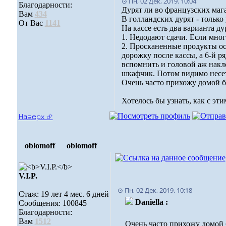
⊙ Пн, 02 Дек, 2019. 10:04
Благодарности:
Дурят ли во французских маг
Вам
434
В голландских дурят - только
От Вас
1141
На кассе есть два варианта ду
1. Недодают сдачи. Если много
2. Просканенные продукты ост
дорожку после кассы, а 6-й р
вспомнить и головой аж наклон
шкафчик. Потом видимо несет
Очень часто прихожу домой б
Хотелось бы узнать, как с э
Наверх ⮵
oblomoff
oblomoff
V.I.P.
⊙ Пн, 02 Дек, 2019. 10:18
Стаж: 19 лет 4 мес. 6 дней
Daniella :
Сообщения: 100845
Благодарности:
Вам
1512
Очень часто прихожу домой б