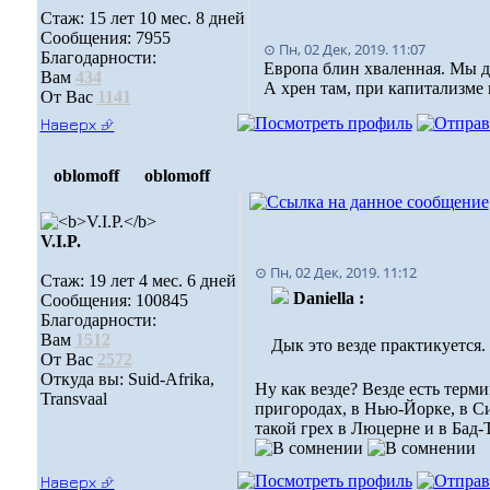
Стаж: 15 лет 10 мес. 8 дней
Сообщения: 7955
⊙ Пн, 02 Дек, 2019. 11:07
Благодарности:
Европа блин хваленная. Мы д
Вам
434
А xрен там, при капитализме
От Вас
1141
Наверх ⮵
oblomoff
oblomoff
V.I.P.
⊙ Пн, 02 Дек, 2019. 11:12
Стаж: 19 лет 4 мес. 6 дней
Daniella :
Сообщения: 100845
Благодарности:
Вам
1512
Дык это везде практикуется.
От Вас
2572
Откуда вы: Suid-Afrika,
Ну как везде? Везде есть терм
Transvaal
пригородах, в Нью-Йорке, в С
такой грех в Люцерне и в Бад-
Наверх ⮵