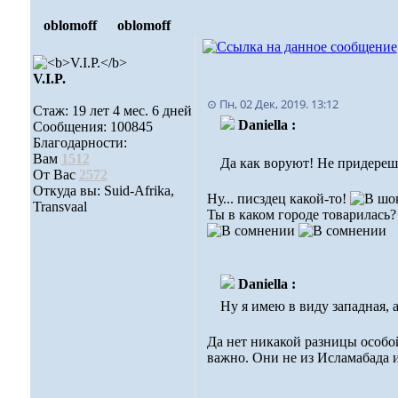
oblomoff
oblomoff
V.I.P.
⊙ Пн, 02 Дек, 2019. 13:12
Стаж: 19 лет 4 мес. 6 дней
Daniella :
Сообщения: 100845
Благодарности:
Вам
1512
Да как воруют! Не придерешь
От Вас
2572
Откуда вы: Suid-Afrika,
Ну... писздец какой-то!
Transvaal
Ты в каком городе товарилась
Daniella :
Ну я имею в виду западная, 
Да нет никакой разницы особой
важно. Они не из Исламабада 