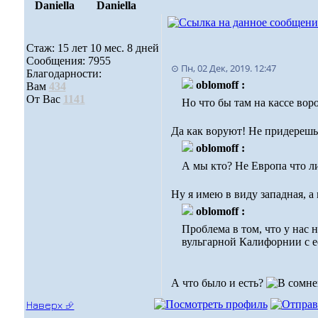
Daniella
Daniella
Стаж: 15 лет 10 мес. 8 дней
Сообщения: 7955
⊙ Пн, 02 Дек, 2019. 12:47
Благодарности:
oblomoff :
Вам
434
От Вас
1141
Но что бы там на кассе вор
Да как воруют! Не придерешьс
oblomoff :
А мы кто? Не Европа что л
Ну я имею в виду западная, а
oblomoff :
Проблема в том, что у нас 
вульгарной Калифорнии с е
А что было и есть?
Наверх ⮵