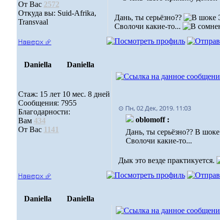
От Вас
2572
Откуда вы: Suid-Afrika,
Дань, ты серьёзно??
Э
Transvaal
Сволочи какие-то...
Наверх ⮵
Daniella
Daniella
Стаж: 15 лет 10 мес. 8 дней
Сообщения: 7955
⊙ Пн, 02 Дек, 2019. 11:03
Благодарности:
oblomoff :
Вам
434
От Вас
1141
Дань, ты серьёзно?? В шоке
Сволочи какие-то...
Дык это везде практикуется.
Наверх ⮵
Daniella
Daniella