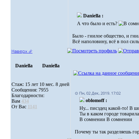
Daniella :
А что было и есть?
Было - гнилое общество, и гни
Всё наполовину, всё в пол силы
Наверх ⮵
Daniella
Daniella
Стаж: 15 лет 10 мес. 8 дней
Сообщения: 7955
⊙ Пн, 02 Дек, 2019. 17:02
Благодарности:
oblomoff :
Вам
434
От Вас
1141
Ну... писздец какой-то! В ш
Ты в каком городе товарила
В сомнении В сомнении
Почему ты так разделяешь го