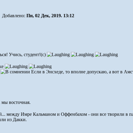
Добавлено:
Пн, 02 Дек, 2019. 13:12
ся! Учись, студент!(с)
?
Если в Энсхеде, то вполне допускаю, а вот в Амс
а мы восточная.
... между Имре Кальманом и Оффенбахом - они все творили в па
или из Дакки.