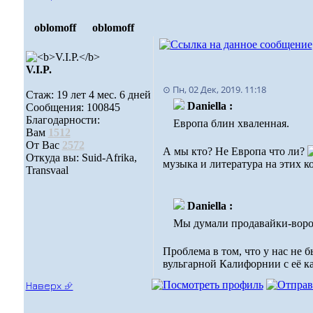
oblomoff
oblomoff
V.I.P.
⊙ Пн, 02 Дек, 2019. 11:18
Стаж: 19 лет 4 мес. 6 дней
Daniella :
Сообщения: 100845
Благодарности:
Европа блин хваленная.
Вам
1512
От Вас
2572
А мы кто? Не Европа что ли?
Откуда вы: Suid-Afrika,
музыка и литература на этих к
Transvaal
Daniella :
Мы думали продавайки-воро
Проблема в том, что у нас не 
вульгарной Калифорнии с её к
Наверх ⮵